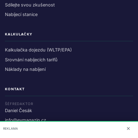
Sdílejte svou zkušenost
Nabíjecí stanice
KALKULAČKY
Kalkulačka dojezdu (WLTP/EPA)
Srovnání nabíjecích tarifů
Náklady na nabíjení
KONTAKT
ŠÉFREDAKTOR
Daniel Česák
info@evmagazin.cz
✕
REKLAMA
O nás