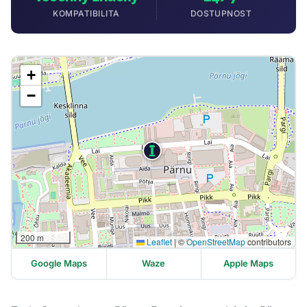
KOMPATIBILITA
DOSTUPNOST
+
−
200 m
Leaflet
|
©
OpenStreetMap
contributors
Google Maps
Waze
Apple Maps