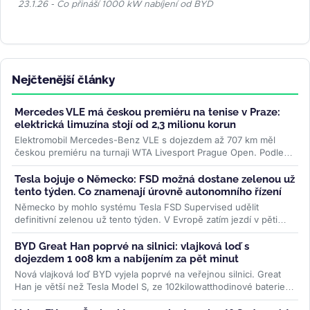
23.1.26 - Co přináší 1000 kW nabíjení od BYD
Nejčtenější články
Mercedes VLE má českou premiéru na tenise v Praze:
elektrická limuzína stojí od 2,3 milionu korun
Elektromobil Mercedes-Benz VLE s dojezdem až 707 km měl
českou premiéru na turnaji WTA Livesport Prague Open. Podle
konfigurátoru automobilky...
>>
Tesla bojuje o Německo: FSD možná dostane zelenou už
tento týden. Co znamenají úrovně autonomního řízení
Německo by mohlo systému Tesla FSD Supervised udělit
definitivní zelenou už tento týden. V Evropě zatím jezdí v pěti
zemích, Česko čeká...
>>
BYD Great Han poprvé na silnici: vlajková loď s
dojezdem 1 008 km a nabíjením za pět minut
Nová vlajková loď BYD vyjela poprvé na veřejnou silnici. Great
Han je větší než Tesla Model S, ze 102kilowatthodinové baterie
slibuje až 1...
>>