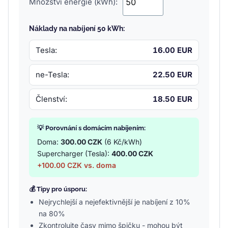
Množství energie (kWh):
Náklady na nabíjení 50 kWh:
Tesla:
16.00 EUR
ne-Tesla:
22.50 EUR
Členství:
18.50 EUR
💡 Porovnání s domácím nabíjením:
Doma:
300.00 CZK
(6 Kč/kWh)
Supercharger (Tesla):
400.00 CZK
+100.00 CZK vs. doma
💰 Tipy pro úsporu:
Nejrychlejší a nejefektivnější je nabíjení z 10%
na 80%
Zkontrolujte časy mimo špičku - mohou být