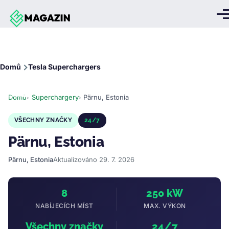
Přejít k hlavnímu obsahu
Me
Drobečková
Domů
Tesla Superchargers
navigace
Domů
Superchargery
Pärnu, Estonia
VŠECHNY ZNAČKY
24/7
Pärnu, Estonia
Pärnu, Estonia
Aktualizováno 29. 7. 2026
8
250 kW
NABÍJECÍCH MÍST
MAX. VÝKON
Všechny značky
24/7