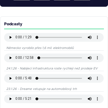
Podcasty
Německo vyrobilo přes 1,6 mil. elektromobilů
24.1.26 - Nabíjecí infrastruktura roste rychleji než prodeje EV
23.1.26 - Dreame vstupuje na automobilový trh