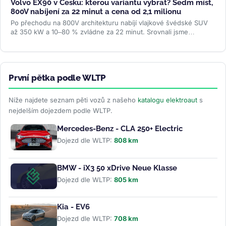
Volvo EX90 v Česku: kterou variantu vybrat? Sedm míst,
800V nabíjení za 22 minut a cena od 2,1 milionu
Po přechodu na 800V architekturu nabíjí vlajkové švédské SUV
až 350 kW a 10–80 % zvládne za 22 minut. Srovnali jsme
všechny tři verze...
>>
První pětka podle WLTP
Níže najdete seznam pěti vozů z našeho
katalogu elektroaut
s
nejdelším dojezdem podle WLTP.
Mercedes-Benz - CLA 250+ Electric
Dojezd dle WLTP:
808 km
BMW - iX3 50 xDrive Neue Klasse
Dojezd dle WLTP:
805 km
Kia - EV6
Dojezd dle WLTP:
708 km