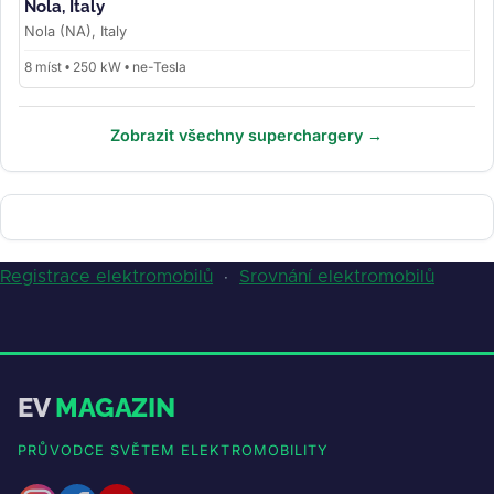
Nola, Italy
Nola (NA), Italy
8 míst • 250 kW • ne-Tesla
Zobrazit všechny superchargery →
Registrace elektromobilů
·
Srovnání elektromobilů
EV
MAGAZIN
PRŮVODCE SVĚTEM ELEKTROMOBILITY