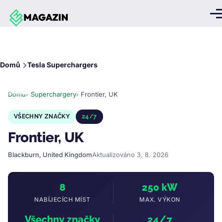
Přejít k hlavnímu obsahu
Me
Drobečková
Domů
Tesla Superchargers
navigace
Domů
Superchargery
Frontier, UK
VŠECHNY ZNAČKY
24/7
Frontier, UK
Blackburn, United Kingdom
Aktualizováno 3. 8. 2026
8
250 kW
NABÍJECÍCH MÍST
MAX. VÝKON
Všechny značky
24/7