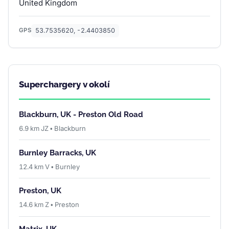
United Kingdom
53.7535620, -2.4403850
GPS
Superchargery v okolí
Blackburn, UK - Preston Old Road
6.9 km JZ • Blackburn
Burnley Barracks, UK
12.4 km V • Burnley
Preston, UK
14.6 km Z • Preston
Matrix, UK