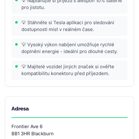
💡 Naplánujte si příjezd s alespoň 10% baterie
pro jistotu.
💡 Stáhněte si Tesla aplikaci pro sledování
dostupnosti míst v reálném čase.
💡 Vysoký výkon nabíjení umožňuje rychlé
doplnění energie - ideální pro dlouhé cesty.
💡 Majitelé vozidel jiných značek si ověřte
kompatibilitu konektoru před příjezdem.
Adresa
Frontier Ave 6
BB1 3HR Blackburn