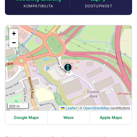
KOMPATIBILITA
DOSTUPNOST
+
−
200 m
Leaflet
|
©
OpenStreetMap
contributors
Google Maps
Waze
Apple Maps