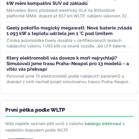
kW mění kompaktní SUV od základů
Mercedes-Benz představil elektrický GLA na 800voltové
platformě MMA: dojezd až 657 km WLTP, nabíjení výkonem 320
kW a plnění na 80 % za 22...
>>
Geely pokořilo magický megawatt: Nová baterie zvládá
1 093 kW a teplotu udržela jen 1 °C pod limitem
Čínská automobilka Geely dosáhla v certifikovaných testech
nabíjecího výkonu 1 093 kW na straně vozidla. Její LFP baterie
Aegis Gold Brick...
>>
Který elektromobil vás doveze k moři nejrychleji?
Simulovali jsme trasu Praha–Neapol pro 13 modelů – a
vítěz vás překvapí
Porovnali jsme 13 elektromobilů podle nabíjecích parametrů a
dvanáct z nich nechali projet simulovanou trasou Praha–Neapol v
ABRP. Odhalili...
>>
První pětka podle WLTP
Níže najdete seznam pěti vozů z našeho
katalogu elektroaut
s
nejdelším dojezdem podle WLTP.