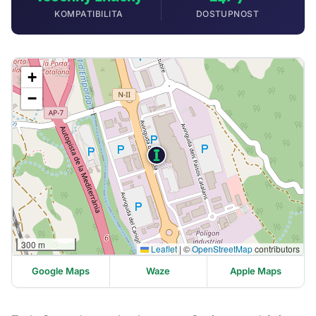
KOMPATIBILITA
DOSTUPNOST
+
−
300 m
Leaflet
|
©
OpenStreetMap
contributors
Google Maps
Waze
Apple Maps