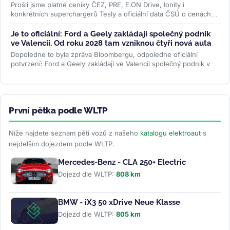
Prošli jsme platné ceníky ČEZ, PRE, E.ON Drive, Ionity i
konkrétních superchargerů Tesly a oficiální data ČSÚ o cenách
paliv. Rozdíl je...
>>
Je to oficiální: Ford a Geely zakládají společný podnik
ve Valencii. Od roku 2028 tam vzniknou čtyři nová auta
Dopoledne to byla zpráva Bloombergu, odpoledne oficiální
potvrzení: Ford a Geely zakládají ve Valencii společný podnik v
poměru 66 ku 34. Od...
>>
První pětka podle WLTP
Níže najdete seznam pěti vozů z našeho
katalogu elektroaut
s
nejdelším dojezdem podle WLTP.
Mercedes-Benz - CLA 250+ Electric
Dojezd dle WLTP:
808 km
BMW - iX3 50 xDrive Neue Klasse
Dojezd dle WLTP:
805 km