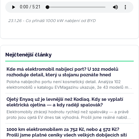
23.1.26 - Co přináší 1000 kW nabíjení od BYD
Nejčtenější články
Kde má elektromobil nabíjecí port? U 102 modelů
rozhoduje detail, který u stojanu poznáte hned
Poloha nabíjecího portu není kosmetický detail. Analýza 102
elektromobilů v katalogu EVMagazinu ukazuje, že 43 modelů má
konektor vpravo...
>>
Ojetý Enyaq už je levnější než Kodiaq. Kdy se vyplatí
elektrická ojetina — a kdy raději spalovák?
Elektromobily ztrácejí hodnotu rychleji než spalováky — a právě
proto jsou ojetá EV dnes tak výhodná. Prošli jsme reálné nabídky
na...
>>
1000 km elektromobilem za 752 Kč, nebo 4 572 Kč?
Prošli jsme platné ceníky všech velkých dobíjecích sítí