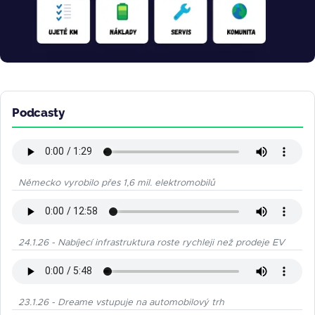
Podcasty
Německo vyrobilo přes 1,6 mil. elektromobilů
24.1.26 - Nabíjecí infrastruktura roste rychleji než prodeje EV
23.1.26 - Dreame vstupuje na automobilový trh