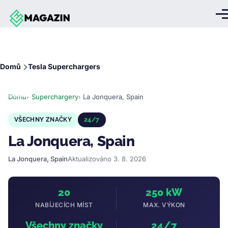
Přejít k hlavnímu obsahu
Me
Drobečková
Domů
Tesla Superchargers
navigace
Domů
Superchargery
La Jonquera, Spain
VŠECHNY ZNAČKY
24/7
La Jonquera, Spain
La Jonquera, Spain
Aktualizováno 3. 8. 2026
20
250 kW
NABÍJECÍCH MÍST
MAX. VÝKON
Všechny značky
24/7