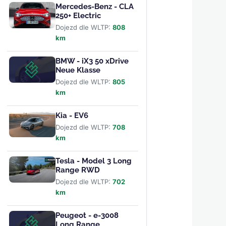
Mercedes-Benz - CLA
250+ Electric
Dojezd dle WLTP:
808
km
BMW - iX3 50 xDrive
Neue Klasse
Dojezd dle WLTP:
805
km
Kia - EV6
Dojezd dle WLTP:
708
km
Tesla - Model 3 Long
Range RWD
Dojezd dle WLTP:
702
km
Peugeot - e-3008
Long Range