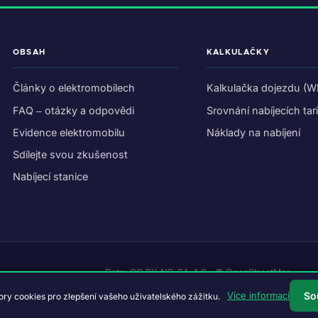
OBSAH
KALKULAČKY
Články o elektromobilech
Kalkulačka dojezdu (W
FAQ – otázky a odpovědi
Srovnání nabíjecích tar
Evidence elektromobilu
Náklady na nabíjení
Sdílejte svou zkušenost
Nabíjecí stanice
Data:
CC BY-NC-SA 4.0
·
© OpenStreetMap
So
Více informací
y cookies pro zlepšení vašeho uživatelského zážitku.