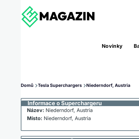
Přejít k hlavnímu obsahu
Hlavní
Novinky
B
Nástroje sub-navigation
navigace
Drobečková
Domů
Tesla Superchargers
Niederndorf, Austria
navigace
Informace o Superchargeru
Název:
Niederndorf, Austria
Místo:
Niederndorf, Austria