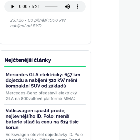
23.1.26 - Co přináší 1000 kW
nabíjení od BYD
Nejčtenější články
Mercedes GLA elektrický: 657 km
dojezdu a nabíjení 320 kW mění
kompaktní SUV od základů
Mercedes-Benz představil elektrický
GLA na 800voltové platformě MMA:
dojezd až 657 km WLTP, nabíjení
výkonem 320 kW a plnění na 80 % za
Volkswagen spustil prodej
22...
>>
nejlevnějšího ID. Polo: menší
baterie stlačila cenu na 619 tisíc
korun
Volkswagen otevřel objednávky ID. Polo