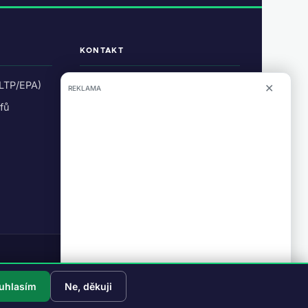
KONTAKT
ŠÉFREDAKTOR
LTP/EPA)
✕
REKLAMA
Daniel Česák
ifů
info@evmagazin.cz
O nás
Reklama
Tvorba webu:
Studiografix
uhlasím
Ne, děkuji