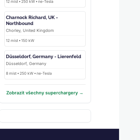
12 míst • 250 kW • ne-Tesla
Charnock Richard, UK -
Northbound
Chorley, United Kingdom
12 míst • 150 kW
Düsseldorf, Germany - Lierenfeld
Düsseldorf, Germany
8 míst • 250 kW • ne-Tesla
Zobrazit všechny superchargery →