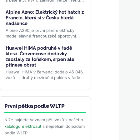
s baterií 37 kWh. Základní verze Trend
startuje v Německu na 24 995 eurech, v
Česku na 619 000 Kč....
>>
Alpine A290: Elektrický hot hatch z
Francie, který si v Česku hledá
nadšence
Alpine A290 je první plně elektrický
model slavné francouzské sportovní
značky. Od 975 000 Kč nabízí 378 km
dojezdu, 177 koní a jízdní...
>>
Huawei HIMA podruhé v řadě
klesá. Červencové dodávky
zaostaly za loňskem, srpen ale
přinese obrat
Huawei HIMA v červenci dodalo 45 046
vozů — druhý meziroční pokles v řadě.
Aliance pěti automobilek přesto od
ledna předala zákazníkům...
>>
První pětka podle WLTP
Níže najdete seznam pěti vozů z našeho
katalogu elektroaut
s nejdelším dojezdem
podle WLTP.