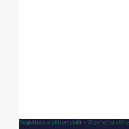
Registrace elektromobilů
·
Srovnání elektr