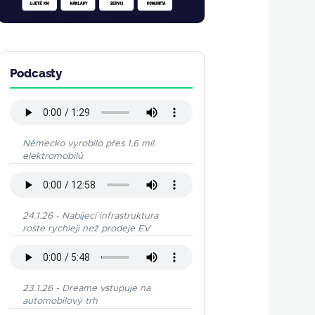
Podcasty
Německo vyrobilo přes 1,6 mil.
elektromobilů
24.1.26 - Nabíjecí infrastruktura
roste rychleji než prodeje EV
23.1.26 - Dreame vstupuje na
automobilový trh