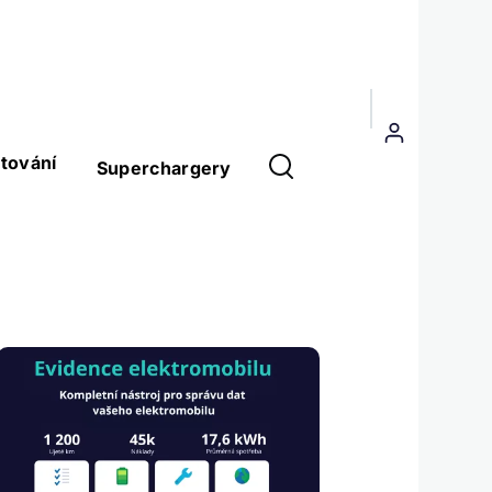
Menu
uživatelského
tování
Superchargery
účtu
Obrázek