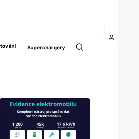
Menu
uživatelského
tování
Superchargery
účtu
Obrázek