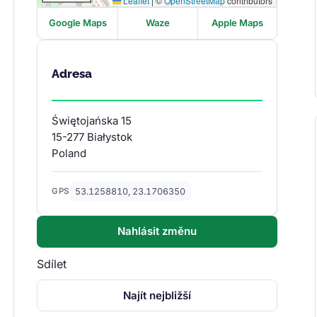
Leaflet
|
©
OpenStreetMap
contributors
Google Maps
Waze
Apple Maps
Adresa
Świętojańska 15
15-277 Białystok
Poland
53.1258810, 23.1706350
GPS
Nahlásit změnu
Sdílet
Najít nejbližší