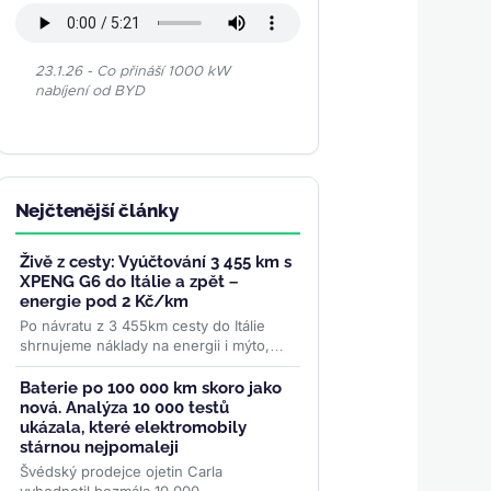
23.1.26 - Co přináší 1000 kW
nabíjení od BYD
Nejčtenější články
Živě z cesty: Vyúčtování 3 455 km s
XPENG G6 do Itálie a zpět –
energie pod 2 Kč/km
Po návratu z 3 455km cesty do Itálie
shrnujeme náklady na energii i mýto,
spotřebu 19 kWh/100 km a proč to bylo
naše nejpohodlnější auto na...
>>
Baterie po 100 000 km skoro jako
nová. Analýza 10 000 testů
ukázala, které elektromobily
stárnou nejpomaleji
Švédský prodejce ojetin Carla