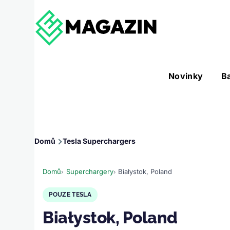
Přejít k hlavnímu obsahu
Hlavní
Novinky
B
Nástroje sub-navigation
navigace
Drobečková
Domů
Tesla Superchargers
navigace
Domů
Superchargery
Białystok, Poland
POUZE TESLA
Białystok, Poland