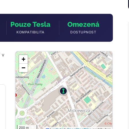
Pouze Tesla
Omezená
KOMPATIBILITA
DOSTUPNOST
 v
+
−
200 m