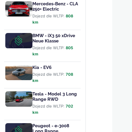
Mercedes-Benz - CLA
250+ Electric
Dojezd dle WLTP:
808
km
BMW - iX3 50 xDrive
Neue Klasse
Dojezd dle WLTP:
805
km
Kia - EV6
Dojezd dle WLTP:
708
km
Tesla - Model 3 Long
Range RWD
Dojezd dle WLTP:
702
km
Peugeot - e-3008
Long Range