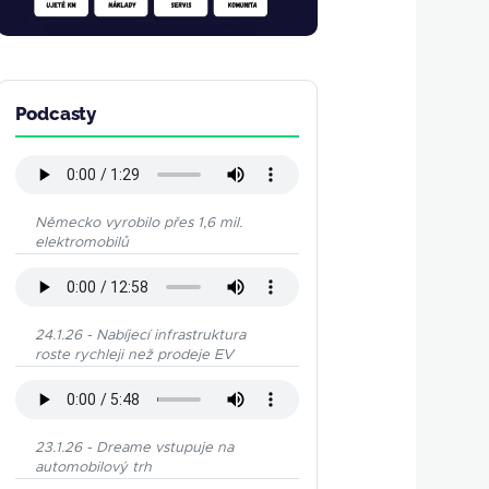
Podcasty
Německo vyrobilo přes 1,6 mil.
elektromobilů
24.1.26 - Nabíjecí infrastruktura
roste rychleji než prodeje EV
23.1.26 - Dreame vstupuje na
automobilový trh