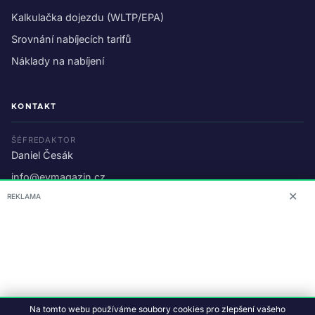
Kalkulačka dojezdu (WLTP/EPA)
Srovnání nabíjecích tarifů
Náklady na nabíjení
KONTAKT
ŠÉFREDAKTOR
Daniel Česák
info@evmagazin.cz
✕
REKLAMA
O nás
Reklama
© 2026 EV Magazin.
Podmínky a ochrana dat
.
Na tomto webu používáme soubory cookies pro zlepšení vašeho