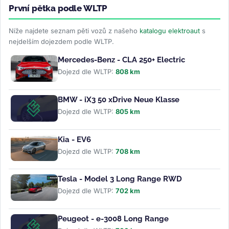
První pětka podle WLTP
Níže najdete seznam pěti vozů z našeho
katalogu elektroaut
s
nejdelším dojezdem podle WLTP.
Mercedes-Benz - CLA 250+ Electric
Dojezd dle WLTP:
808 km
BMW - iX3 50 xDrive Neue Klasse
Dojezd dle WLTP:
805 km
Kia - EV6
Dojezd dle WLTP:
708 km
Tesla - Model 3 Long Range RWD
Dojezd dle WLTP:
702 km
Peugeot - e-3008 Long Range