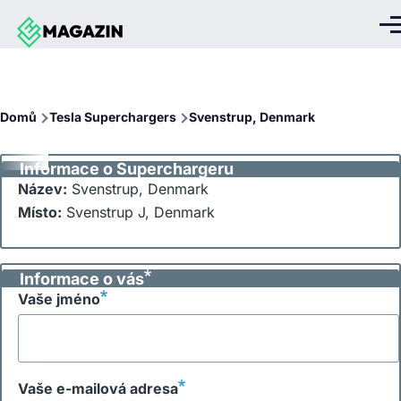
Přejít k hlavnímu obsahu
Me
Drobečková
Domů
Tesla Superchargers
Svenstrup, Denmark
navigace
Informace o Superchargeru
Název:
Svenstrup, Denmark
Místo:
Svenstrup J, Denmark
Informace o vás
Vaše jméno
Vaše e-mailová adresa