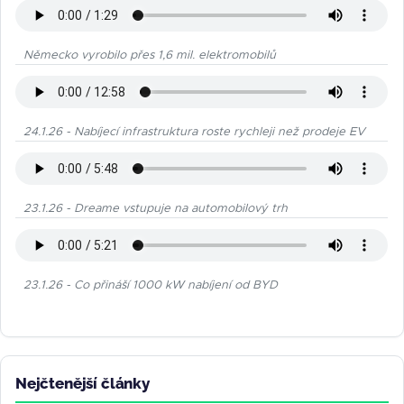
Německo vyrobilo přes 1,6 mil. elektromobilů
24.1.26 - Nabíjecí infrastruktura roste rychleji než prodeje EV
23.1.26 - Dreame vstupuje na automobilový trh
23.1.26 - Co přináší 1000 kW nabíjení od BYD
Nejčtenější články