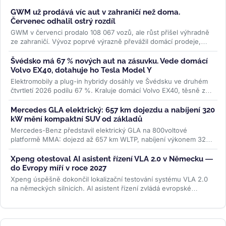
GWM už prodává víc aut v zahraničí než doma.
Červenec odhalil ostrý rozdíl
GWM v červenci prodalo 108 067 vozů, ale růst přišel výhradně
ze zahraničí. Vývoz poprvé výrazně převážil domácí prodeje,
zatímco...
>>
Švédsko má 67 % nových aut na zásuvku. Vede domácí
Volvo EX40, dotahuje ho Tesla Model Y
Elektromobily a plug-in hybridy dosáhly ve Švédsku ve druhém
čtvrtletí 2026 podílu 67 %. Kraluje domácí Volvo EX40, těsně za
ním Tesla...
>>
Mercedes GLA elektrický: 657 km dojezdu a nabíjení 320
kW mění kompaktní SUV od základů
Mercedes-Benz představil elektrický GLA na 800voltové
platformě MMA: dojezd až 657 km WLTP, nabíjení výkonem 320
kW a plnění na 80 % za 22...
>>
Xpeng otestoval AI asistent řízení VLA 2.0 v Německu —
do Evropy míří v roce 2027
Xpeng úspěšně dokončil lokalizační testování systému VLA 2.0
na německých silnicích. AI asistent řízení zvládá evropské
dopravní...
>>