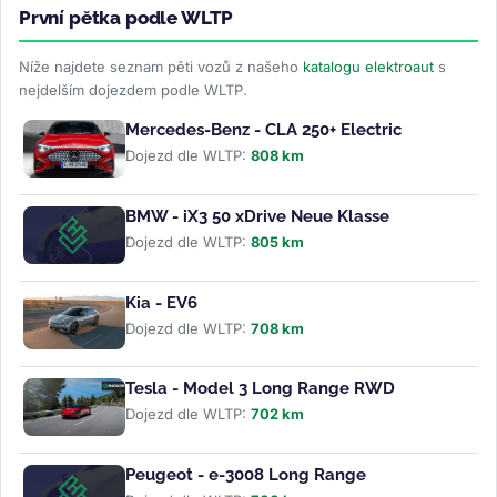
První pětka podle WLTP
Níže najdete seznam pěti vozů z našeho
katalogu elektroaut
s
nejdelším dojezdem podle WLTP.
Mercedes-Benz - CLA 250+ Electric
Dojezd dle WLTP:
808 km
BMW - iX3 50 xDrive Neue Klasse
Dojezd dle WLTP:
805 km
Kia - EV6
Dojezd dle WLTP:
708 km
Tesla - Model 3 Long Range RWD
Dojezd dle WLTP:
702 km
Peugeot - e-3008 Long Range