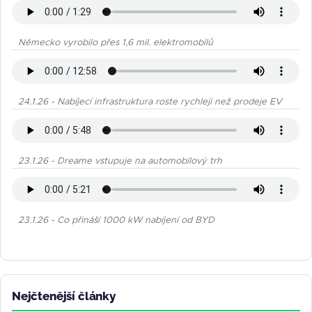
Německo vyrobilo přes 1,6 mil. elektromobilů
24.1.26 - Nabíjecí infrastruktura roste rychleji než prodeje EV
23.1.26 - Dreame vstupuje na automobilový trh
23.1.26 - Co přináší 1000 kW nabíjení od BYD
Nejčtenější články