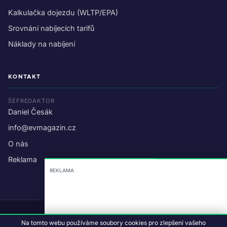
Kalkulačka dojezdu (WLTP/EPA)
Srovnání nabíjecích tarifů
Náklady na nabíjení
KONTAKT
ŠÉFREDAKTOR
Daniel Česák
info@evmagazin.cz
✕
REKLAMA
O nás
Reklama
© 2026 EV Magazin.
Podmínky a ochrana dat
.
Na tomto webu používáme soubory cookies pro zlepšení vašeho