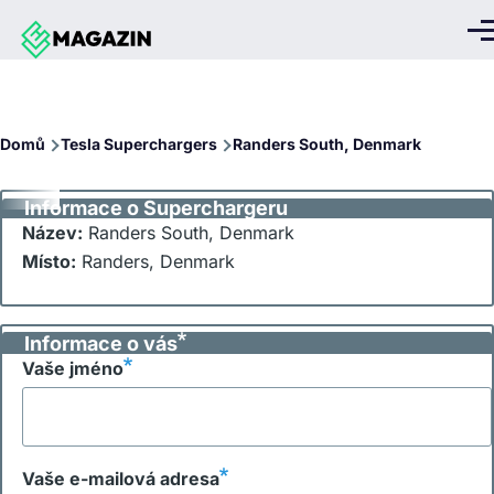
Přejít k hlavnímu obsahu
Me
Drobečková
Domů
Tesla Superchargers
Randers South, Denmark
navigace
Informace o Superchargeru
Název:
Randers South, Denmark
Místo:
Randers, Denmark
Informace o vás
Vaše jméno
Vaše e-mailová adresa