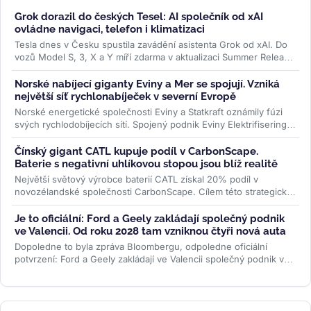
Grok dorazil do českých Tesel: AI společník od xAI
ovládne navigaci, telefon i klimatizaci
Tesla dnes v Česku spustila zavádění asistenta Grok od xAI. Do
vozů Model S, 3, X a Y míří zdarma v aktualizaci Summer Release
— hlasem...
>>
Norské nabíjecí giganty Eviny a Mer se spojují. Vzniká
největší síť rychlonabíječek v severní Evropě
Norské energetické společnosti Eviny a Statkraft oznámily fúzi
svých rychlodobíjecích sítí. Spojený podnik Eviny Elektrifisering
bude mít...
>>
Čínský gigant CATL kupuje podíl v CarbonScape.
Baterie s negativní uhlíkovou stopou jsou blíž realitě
Největší světový výrobce baterií CATL získal 20% podíl v
novozélandské společnosti CarbonScape. Cílem této strategické
investice je...
>>
Je to oficiální: Ford a Geely zakládají společný podnik
ve Valencii. Od roku 2028 tam vzniknou čtyři nová auta
Dopoledne to byla zpráva Bloombergu, odpoledne oficiální
potvrzení: Ford a Geely zakládají ve Valencii společný podnik v
poměru 66 ku 34. Od...
>>