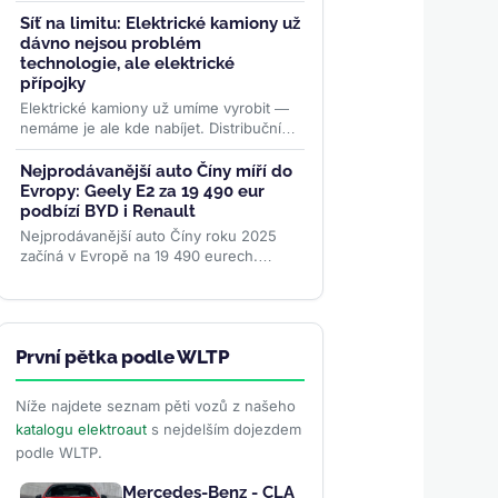
metalové baterie s pevným elektrolytem.
Cílí na packy bez šíření tepelné...
>>
Síť na limitu: Elektrické kamiony už
dávno nejsou problém
technologie, ale elektrické
přípojky
Elektrické kamiony už umíme vyrobit —
nemáme je ale kde nabíjet. Distribuční
síť je největší brzdou elektrifikace
nákladní dopravy....
>>
Nejprodávanější auto Číny míří do
Evropy: Geely E2 za 19 490 eur
podbízí BYD i Renault
Nejprodávanější auto Číny roku 2025
začíná v Evropě na 19 490 eurech.
Geely E2 — v Číně známé jako
Xingyuan — podbízí BYD...
>>
První pětka podle WLTP
Níže najdete seznam pěti vozů z našeho
katalogu elektroaut
s nejdelším dojezdem
podle WLTP.
Mercedes-Benz - CLA