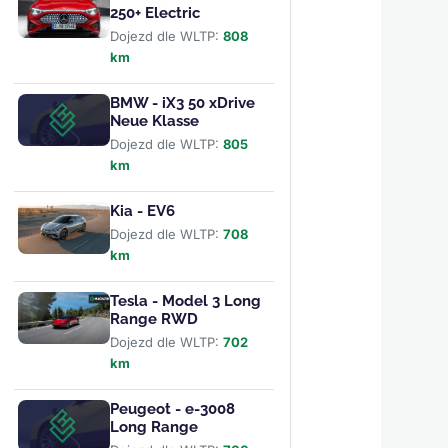
250+ Electric
Dojezd dle WLTP:
808
km
BMW - iX3 50 xDrive
Neue Klasse
Dojezd dle WLTP:
805
km
Kia - EV6
Dojezd dle WLTP:
708
km
Tesla - Model 3 Long
Range RWD
Dojezd dle WLTP:
702
km
Peugeot - e-3008
Long Range