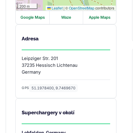
200 m
Leaflet
|
©
OpenStreetMap
contributors
Google Maps
Waze
Apple Maps
Adresa
Leipziger Str. 201
37235 Hessisch Lichtenau
Germany
51.1978400, 9.7469670
GPS
Superchargery v okolí
Lohfelden, Germany