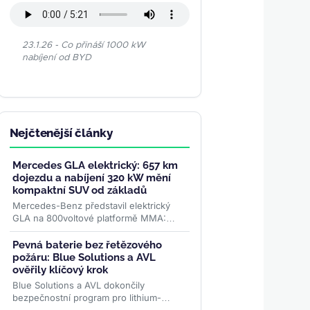
23.1.26 - Co přináší 1000 kW
nabíjení od BYD
Nejčtenější články
Mercedes GLA elektrický: 657 km
dojezdu a nabíjení 320 kW mění
kompaktní SUV od základů
Mercedes-Benz představil elektrický
GLA na 800voltové platformě MMA:
dojezd až 657 km WLTP, nabíjení
výkonem 320 kW a plnění na 80 % za
Pevná baterie bez řetězového
22...
>>
požáru: Blue Solutions a AVL
ověřily klíčový krok
Blue Solutions a AVL dokončily
bezpečnostní program pro lithium-