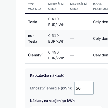
TYP
MINIMÁLNÍ
MAXIMÁLNÍ
DOBA
VOZIDLA
CENA
CENA
PLATNOST
0.410
Tesla
—
Celý de
EUR/kWh
ne-
0.510
—
Celý de
Tesla
EUR/kWh
0.490
Členství
—
Celý de
EUR/kWh
Kalkulačka nákladů
Množství energie (kWh):
Náklady na nabíjení 50 kWh: