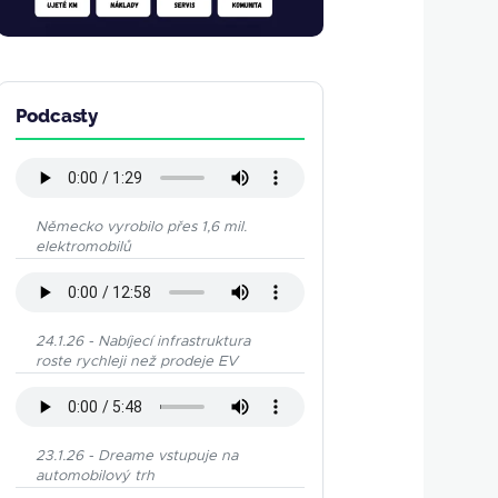
Podcasty
Německo vyrobilo přes 1,6 mil.
elektromobilů
24.1.26 - Nabíjecí infrastruktura
roste rychleji než prodeje EV
23.1.26 - Dreame vstupuje na
automobilový trh