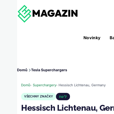
Přejít k hlavnímu obsahu
Hlavní
Novinky
B
Nástroje sub-navigation
navigace
Drobečková
Domů
Tesla Superchargers
navigace
Domů
Superchargery
Hessisch Lichtenau, Germany
VŠECHNY ZNAČKY
24/7
Hessisch Lichtenau, Ge