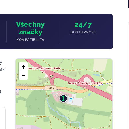
Všechny
24/7
značky
DOSTUPNOST
KOMPATIBILITA
ny
+
ízí
−
é