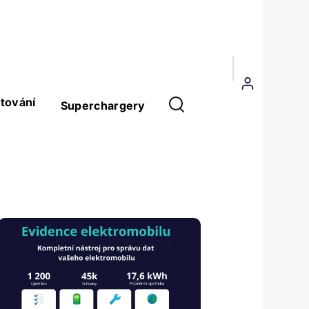
Menu
uživatelského
tování
Superchargery
účtu
Obrázek