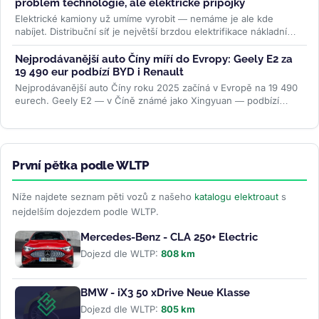
problém technologie, ale elektrické přípojky
Elektrické kamiony už umíme vyrobit — nemáme je ale kde
nabíjet. Distribuční síť je největší brzdou elektrifikace nákladní
dopravy....
>>
Nejprodávanější auto Číny míří do Evropy: Geely E2 za
19 490 eur podbízí BYD i Renault
Nejprodávanější auto Číny roku 2025 začíná v Evropě na 19 490
eurech. Geely E2 — v Číně známé jako Xingyuan — podbízí
BYD...
>>
První pětka podle WLTP
Níže najdete seznam pěti vozů z našeho
katalogu elektroaut
s
nejdelším dojezdem podle WLTP.
Mercedes-Benz - CLA 250+ Electric
Dojezd dle WLTP:
808 km
BMW - iX3 50 xDrive Neue Klasse
Dojezd dle WLTP:
805 km