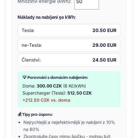
Množství energie (kWh):
Náklady na nabíjení 50 kWh:
Tesla:
20.50 EUR
ne-Tesla:
29.00 EUR
Členství:
24.50 EUR
💡 Porovnání s domácím nabíjením:
Doma:
300.00 CZK
(6 Kč/kWh)
Supercharger (Tesla):
512.50 CZK
+212.50 CZK vs. doma
💰 Tipy pro úsporu:
Nejrychlejší a nejefektivnější je nabíjení z 10%
na 80%
Zkontrolujte časy mimo špičku - mohou být