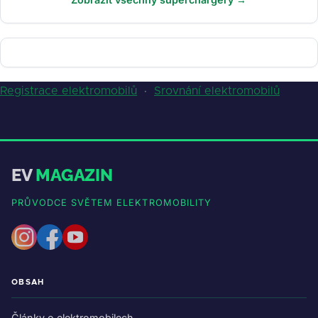
Registrace elektromobilů
·
Srovnání elektromobilů
EV
MAGAZIN
PRŮVODCE SVĚTEM ELEKTROMOBILITY
OBSAH
Články o elektromobilech