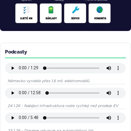
Podcasty
Německo vyrobilo přes 1,6 mil. elektromobilů
24.1.26 - Nabíjecí infrastruktura roste rychleji než prodeje EV
23.1.26 - Dreame vstupuje na automobilový trh