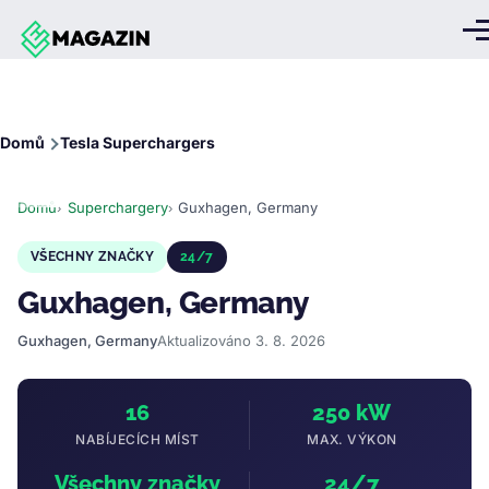
Přejít k hlavnímu obsahu
Me
Drobečková
Domů
Tesla Superchargers
navigace
Domů
Superchargery
Guxhagen, Germany
VŠECHNY ZNAČKY
24/7
Guxhagen, Germany
Guxhagen, Germany
Aktualizováno 3. 8. 2026
16
250 kW
NABÍJECÍCH MÍST
MAX. VÝKON
Všechny značky
24/7