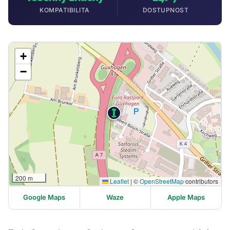
KOMPATIBILITA
DOSTUPNOST
+
−
200 m
Leaflet
|
©
OpenStreetMap
contributors
Google Maps
Waze
Apple Maps