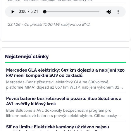
23.1.26 - Co přináší 1000 kW nabíjení od BYD
Nejčtenější články
Mercedes GLA elektrický: 657 km dojezdu a nabíjení 320
kW mění kompaktní SUV od základů
Mercedes-Benz představil elektrický GLA na 800voltové
platformě MMA: dojezd až 657 km WLTP, nabíjení výkonem 320
kW a plnění na 80 % za 22...
>>
Pevná baterie bez řetězového požáru: Blue Solutions a
AVL ověřily klíčový krok
Blue Solutions a AVL dokončily bezpečnostní program pro
lithium-metalové baterie s pevným elektrolytem. Cílí na packy
bez šíření tepelné...
>>
Síť na limitu: Elektrické kamiony už dávno nejsou