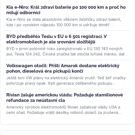
Kia e-Niro: Král zdraví baterie po 100 000 km a proč ho
milují odborníci
Kia e-Niro se stala absolutním vítězem žebříčku zdraví baterií,
kde i po vysokém nájezdu 100 000 km si udržuje téměř
původní...
>>
BYD předběhlo Teslu v EU o 6 501 registrací. V
elektromobilech je ale srovnání složitější
BYD v první polovině roku zaregistrovalo v EU 130 743 nových
aut, Tesla 124 242. Čínská značka tak otočila loňské manko, data
ACEA ale...
>>
Volkswagen otočil: Příští Amarok dostane elektrický
pohon, dieselová éra pickupů končí
Ještě loni VW plány na elektrický Amarok zrušil. Teď šéf značky
potvrzuje pravý opak: třetí generace oblíbeného pickupu
dostane PHEV i...
>>
Rivian žaluje americkou vládu: Požaduje stamilionové
refundace za neústavní cla
Americký výrobce elektromobilů Rivian zažaloval vládu USA a
celní úřad. Požaduje vrátit desítky milionů dolarů za zrušená
Trumpova...
>>