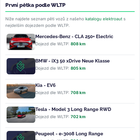
První pětka podle WLTP
Níže najdete seznam pěti vozů z našeho
katalogu elektroaut
s
nejdelším dojezdem podle WLTP.
Mercedes-Benz - CLA 250+ Electric
Dojezd dle WLTP:
808 km
BMW - iX3 50 xDrive Neue Klasse
Dojezd dle WLTP:
805 km
Kia - EV6
Dojezd dle WLTP:
708 km
Tesla - Model 3 Long Range RWD
Dojezd dle WLTP:
702 km
Peugeot - e-3008 Long Range