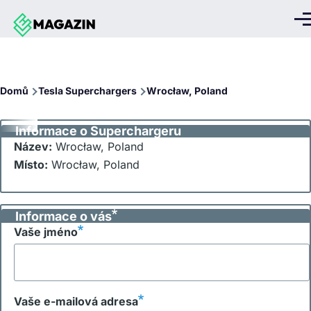
Přejít k hlavnímu obsahu
Me
Drobečková
Domů
Tesla Superchargers
Wrocław, Poland
navigace
Informace o Superchargeru
Název:
Wrocław, Poland
Místo:
Wrocław, Poland
Informace o vás
Vaše jméno
Vaše e-mailová adresa