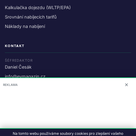
Kalkulačka dojezdu (WLTP/EPA)
Srovnání nabíjecích tarifů
Náklady na nabíjení
KONTAKT
ŠÉFREDAKTOR
Daniel Česák
info@evmagazin.cz
✕
REKLAMA
O nás
Reklama
© 2026 EV Magazin.
Podmínky a ochrana dat
.
Na tomto webu používáme soubory cookies pro zlepšení vašeho