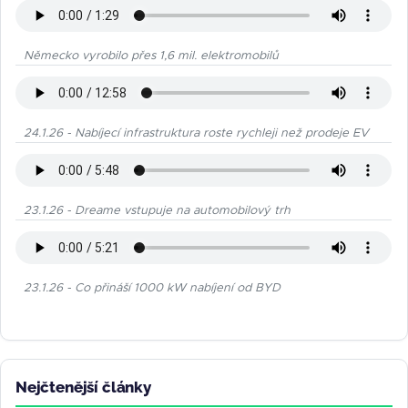
Německo vyrobilo přes 1,6 mil. elektromobilů
24.1.26 - Nabíjecí infrastruktura roste rychleji než prodeje EV
23.1.26 - Dreame vstupuje na automobilový trh
23.1.26 - Co přináší 1000 kW nabíjení od BYD
Nejčtenější články