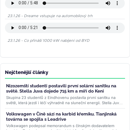
23.1.26 - Dreame vstupuje na automobilový trh
23.1.26 - Co přináší 1000 kW nabíjení od BYD
Nejčtenější články
Nizozemští studenti postavili první solární sanitku na
světě. Stella Juva dojede 715 km a míří do Keni
Skupina 23 studentů z Eindhovenu postavila první sanitku na
světě, která jezdí i léčí výhradně na sluneční energii. Stella Juva
má...
>>
Volkswagen v Číně sází na karbid křemíku. Tianjinská
továrna se spojila s Leadrive
Volkswagen podepsal memorandum s čínským dodavatelem