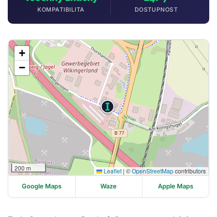
KOMPATIBILITA
DOSTUPNOST
+
−
200 m
Leaflet
|
©
OpenStreetMap
contributors
Google Maps
Waze
Apple Maps