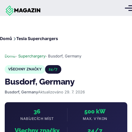
Přejít k hlavnímu obsahu
Me
Drobečková
Domů
Tesla Superchargers
navigace
Domů
Superchargery
Busdorf, Germany
VŠECHNY ZNAČKY
24/7
Busdorf, Germany
Busdorf, Germany
Aktualizováno 29. 7. 2026
36
500 kW
NABÍJECÍCH MÍST
MAX. VÝKON
Všechny značky
24/7