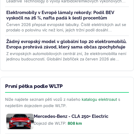
Leadrive Technology o vývoji karbidokřemíkových výkonových
modulů pro elektromobily....
>>
Elektromobily v Evropě lámaly rekordy: Podíl BEV
vyskočil na 26 %, nafta padá k šesti procentům
Červen 2026 přepsal evropské tabulky. Čistě elektrických aut se
prodalo o polovinu víc než loni, jejich tržní podíl dosáhl
rekordních 26...
>>
Žádný evropský model v globální top 20 elektromobilů.
Evropa prohrává závod, který sama občas zpochybňuje
Z evropských automobilových centrál zní, že elektromobilita není
jedinou budoucností. Globální žebříček za červen 2026 ale
ukazuje...
>>
První pětka podle WLTP
Níže najdete seznam pěti vozů z našeho
katalogu elektroaut
s
nejdelším dojezdem podle WLTP.
Mercedes-Benz - CLA 250+ Electric
Dojezd dle WLTP:
808 km