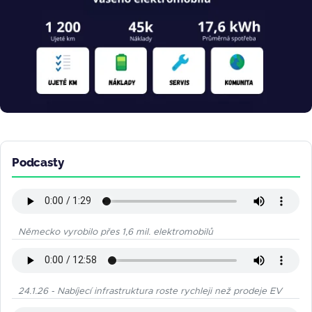
Podcasty
Německo vyrobilo přes 1,6 mil. elektromobilů
24.1.26 - Nabíjecí infrastruktura roste rychleji než prodeje EV