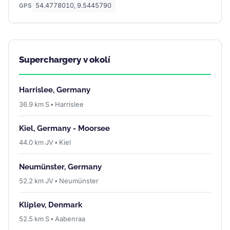
54.4778010, 9.5445790
GPS
Superchargery v okolí
Harrislee, Germany
36.9 km S • Harrislee
Kiel, Germany - Moorsee
44.0 km JV • Kiel
Neumünster, Germany
52.2 km JV • Neumünster
Kliplev, Denmark
52.5 km S • Aabenraa