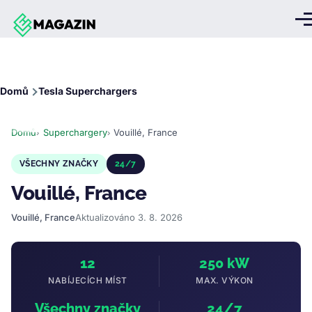
Přejít k hlavnímu obsahu
Me
Drobečková
Domů
Tesla Superchargers
navigace
Domů
Superchargery
Vouillé, France
VŠECHNY ZNAČKY
24/7
Vouillé, France
Vouillé, France
Aktualizováno 3. 8. 2026
12
250 kW
NABÍJECÍCH MÍST
MAX. VÝKON
Všechny značky
24/7