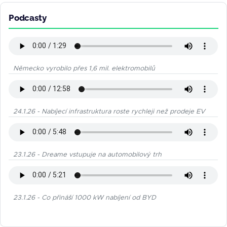
Podcasty
Německo vyrobilo přes 1,6 mil. elektromobilů
24.1.26 - Nabíjecí infrastruktura roste rychleji než prodeje EV
23.1.26 - Dreame vstupuje na automobilový trh
23.1.26 - Co přináší 1000 kW nabíjení od BYD