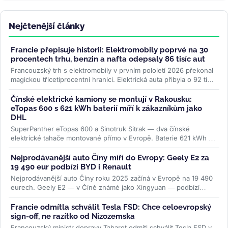
Nejčtenější články
Francie přepisuje historii: Elektromobily poprvé na 30
procentech trhu, benzin a nafta odepsaly 86 tisíc aut
Francouzský trh s elektromobily v prvním pololetí 2026 překonal
magickou třicetiprocentní hranici. Elektrická auta přibyla o 92 tisíc
kusů...
>>
Čínské elektrické kamiony se montují v Rakousku:
eTopas 600 s 621 kWh baterií míří k zákazníkům jako
DHL
SuperPanther eTopas 600 a Sinotruk Sitrak — dva čínské
elektrické tahače montované přímo v Evropě. Baterie 621 kWh od
CATL, reálný...
>>
Nejprodávanější auto Číny míří do Evropy: Geely E2 za
19 490 eur podbízí BYD i Renault
Nejprodávanější auto Číny roku 2025 začíná v Evropě na 19 490
eurech. Geely E2 — v Číně známé jako Xingyuan — podbízí
BYD...
>>
Francie odmítla schválit Tesla FSD: Chce celoevropský
sign-off, ne razítko od Nizozemska
Francouzský ministr dopravy Tabarot odmítl schválit Tesla FSD v