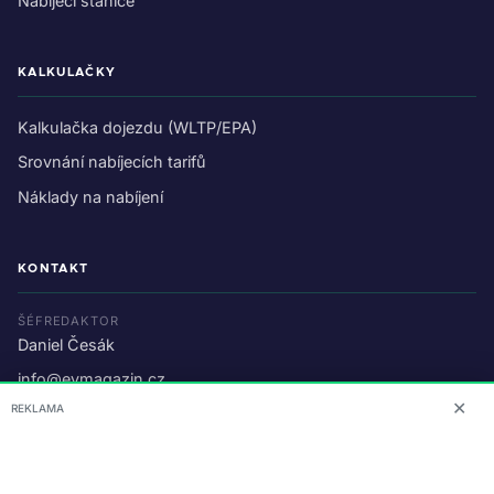
Nabíjecí stanice
KALKULAČKY
Kalkulačka dojezdu (WLTP/EPA)
Srovnání nabíjecích tarifů
Náklady na nabíjení
KONTAKT
ŠÉFREDAKTOR
Daniel Česák
info@evmagazin.cz
✕
REKLAMA
O nás
Reklama