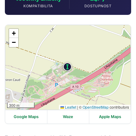
KOMPATIBILITA
DOSTUPNOST
+
−
300 m
Leaflet
|
©
OpenStreetMap
contributors
Google Maps
Waze
Apple Maps