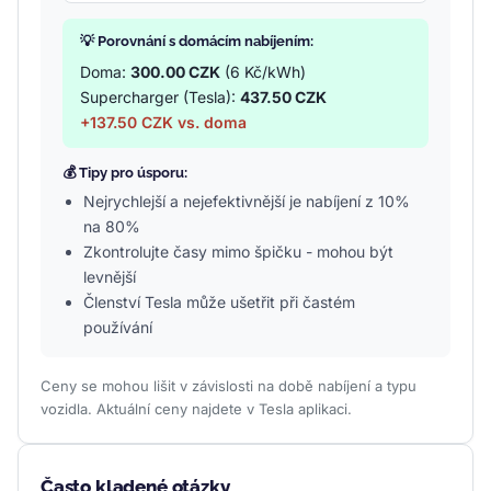
💡 Porovnání s domácím nabíjením:
Doma:
300.00 CZK
(6 Kč/kWh)
Supercharger (Tesla):
437.50 CZK
+137.50 CZK vs. doma
💰 Tipy pro úsporu:
Nejrychlejší a nejefektivnější je nabíjení z 10%
na 80%
Zkontrolujte časy mimo špičku - mohou být
levnější
Členství Tesla může ušetřit při častém
používání
Ceny se mohou lišit v závislosti na době nabíjení a typu
vozidla. Aktuální ceny najdete v Tesla aplikaci.
Často kladené otázky