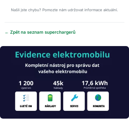
Našli jste chybu? Pomozte nám udržovat informace aktuální.
← Zpět na seznam superchargerů
Obrázek