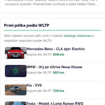
současné podobě. Překračování rychlosti a slabé hlídání řidiče
ve...
>>
První pětka podle WLTP
Níže najdete seznam pěti vozů z našeho
katalogu elektroaut
s
nejdelším dojezdem podle WLTP.
Mercedes-Benz - CLA 250+ Electric
Dojezd dle WLTP:
808 km
BMW - iX3 50 xDrive Neue Klasse
Dojezd dle WLTP:
805 km
Kia - EV6
Dojezd dle WLTP:
708 km
Tesla - Model 3 Long Range RWD