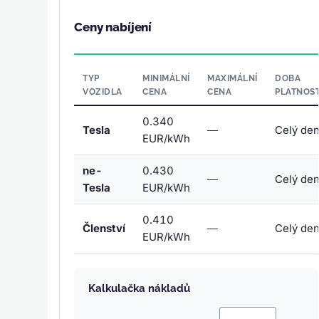
Ceny nabíjení
TYP
MINIMÁLNÍ
MAXIMÁLNÍ
DOBA
VOZIDLA
CENA
CENA
PLATNOST
0.340
Tesla
—
Celý de
EUR/kWh
ne-
0.430
—
Celý de
Tesla
EUR/kWh
0.410
Členství
—
Celý de
EUR/kWh
Kalkulačka nákladů