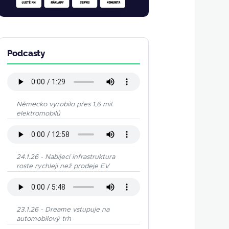
Podcasty
Německo vyrobilo přes 1,6 mil.
elektromobilů
24.1.26 - Nabíjecí infrastruktura
roste rychleji než prodeje EV
23.1.26 - Dreame vstupuje na
automobilový trh