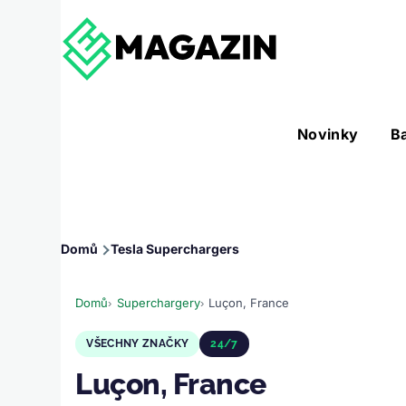
Přejít k hlavnímu obsahu
Hlavní
Novinky
B
Nástroje sub-navigation
navigace
Drobečková
Domů
Tesla Superchargers
navigace
Domů
Superchargery
Luçon, France
VŠECHNY ZNAČKY
24/7
Luçon, France