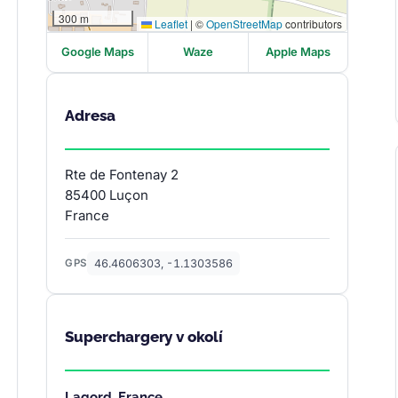
300 m
Leaflet
|
©
OpenStreetMap
contributors
Google Maps
Waze
Apple Maps
Adresa
Rte de Fontenay 2
85400 Luçon
France
46.4606303, -1.1303586
GPS
Superchargery v okolí
Lagord, France