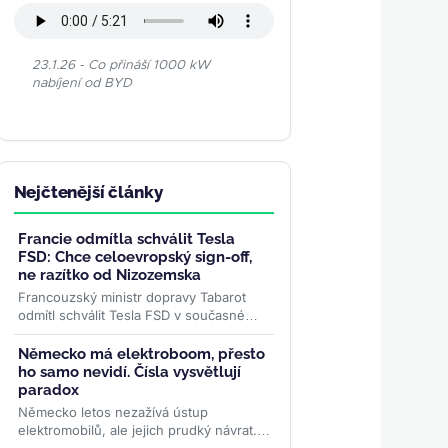
23.1.26 - Co přináší 1000 kW
nabíjení od BYD
Nejčtenější články
Francie odmítla schválit Tesla
FSD: Chce celoevropský sign-off,
ne razítko od Nizozemska
Francouzský ministr dopravy Tabarot
odmítl schválit Tesla FSD v současné
podobě. Překračování rychlosti a slabé
hlídání řidiče ve...
>>
Německo má elektroboom, přesto
ho samo nevidí. Čísla vysvětlují
paradox
Německo letos nezažívá ústup
elektromobilů, ale jejich prudký návrat.