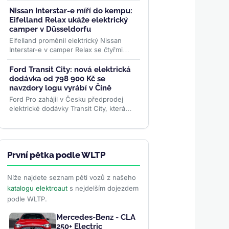
Aktuální čísla ukazují, proč se rekordní
růst prodejů...
>>
Nissan Interstar-e míří do kempu:
Eifelland Relax ukáže elektrický
camper v Düsseldorfu
Eifelland proměnil elektrický Nissan
Interstar-e v camper Relax se čtyřmi
místy k jízdě, pevným lůžkem pro dva a
topením napájeným z...
>>
Ford Transit City: nová elektrická
dodávka od 798 900 Kč se
navzdory logu vyrábí v Číně
Ford Pro zahájil v Česku předprodej
elektrické dodávky Transit City, která
startuje na 798 900 Kč bez DPH a v
městském provozu ujede až 381...
>>
První pětka podle WLTP
Níže najdete seznam pěti vozů z našeho
katalogu elektroaut
s nejdelším dojezdem
podle WLTP.
Mercedes-Benz - CLA
250+ Electric