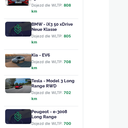
Dojezd dle WLTP:
808
km
BMW - iX3 50 xDrive
Neue Klasse
Dojezd dle WLTP:
805
km
Kia - EV6
Dojezd dle WLTP:
708
km
Tesla - Model 3 Long
Range RWD
Dojezd dle WLTP:
702
km
Peugeot - e-3008
Long Range
Dojezd dle WLTP:
700