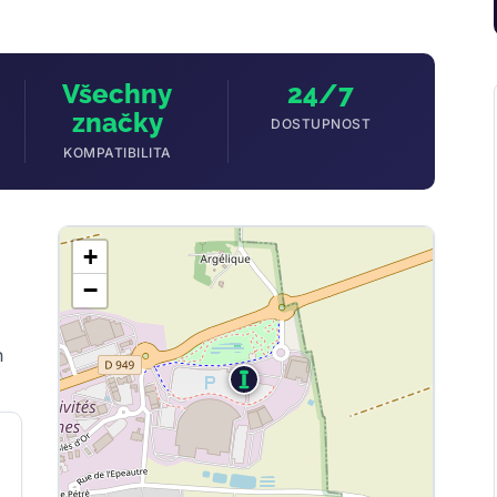
Všechny
24/7
značky
DOSTUPNOST
KOMPATIBILITA
+
−
h