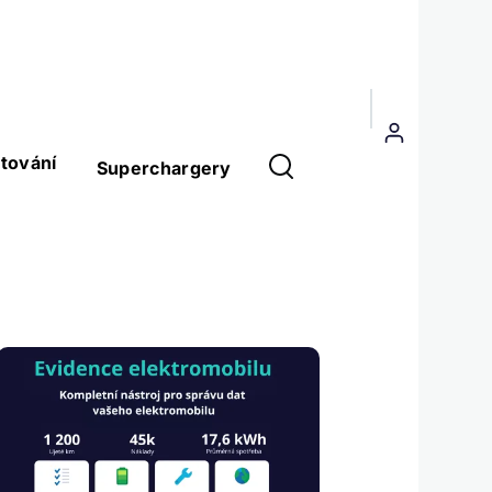
Menu
uživatelského
tování
Superchargery
účtu
Obrázek