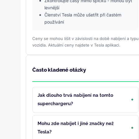
Zkontrolujte časy mimo špičku - mohou být
levnější
Členství Tesla může ušetřit při častém
používání
Ceny se mohou lišit v závislosti na době nabíjení a typu
vozidla. Aktuální ceny najdete v Tesla aplikaci.
Často kladené otázky
Jak dlouho trvá nabíjení na tomto
superchargeru?
Mohu zde nabíjet i jiné značky než
Tesla?