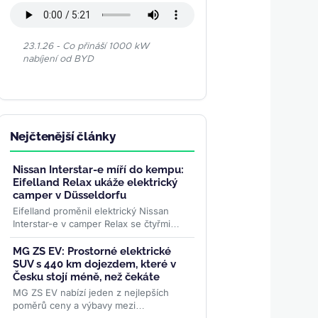
23.1.26 - Co přináší 1000 kW
nabíjení od BYD
Nejčtenější články
Nissan Interstar-e míří do kempu:
Eifelland Relax ukáže elektrický
camper v Düsseldorfu
Eifelland proměnil elektrický Nissan
Interstar-e v camper Relax se čtyřmi
místy k jízdě, pevným lůžkem pro dva a
topením napájeným z...
>>
MG ZS EV: Prostorné elektrické
SUV s 440 km dojezdem, které v
Česku stojí méně, než čekáte
MG ZS EV nabízí jeden z nejlepších
poměrů ceny a výbavy mezi