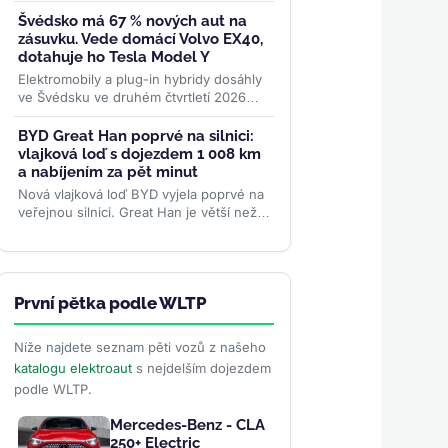
elektromobily v Česku. Kompaktní SUV s
dojezdem až 440 km WLTP a 7letou...
Švédsko má 67 % nových aut na
>>
zásuvku. Vede domácí Volvo EX40,
dotahuje ho Tesla Model Y
Elektromobily a plug-in hybridy dosáhly
ve Švédsku ve druhém čtvrtletí 2026
podílu 67 %. Kraluje domácí Volvo EX40,
těsně za ním Tesla...
>>
BYD Great Han poprvé na silnici:
vlajková loď s dojezdem 1 008 km
a nabíjením za pět minut
Nová vlajková loď BYD vyjela poprvé na
veřejnou silnici. Great Han je větší než
Tesla Model S, ze 102kilowatthodinové
baterie slibuje až 1...
>>
První pětka podle WLTP
Níže najdete seznam pěti vozů z našeho
katalogu elektroaut
s nejdelším dojezdem
podle WLTP.
Mercedes-Benz - CLA
250+ Electric