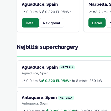
Aguadulce, Spain
Marbella, 
📍 0.0 km S
💰 0.320 EUR/kWh
📍 83.7 km J
Detail
Navigovat
Detail
Nejbližší superchargery
Aguadulce, Spain
NE-TESLA
Aguadulce, Spain
📍 0.0 km S
💰 0.320 EUR/kWh
🔌 8 míst
⚡ 250 kW
Antequera, Spain
NE-TESLA
Antequera, Spain
📍 40.4 km JV
💰 0.390 EUR/kWh
🔌 8 míst
⚡ 250 kW