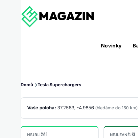
Přejít k hlavnímu obsahu
Hlavní
Novinky
B
Nástroje sub-navigation
navigace
Drobečková
Domů
Tesla Superchargers
navigace
Vaše poloha:
37.2563, -4.9856
(hledáme do 150 km)
NEJBLIŽŠÍ
NEJLEVNĚJŠÍ