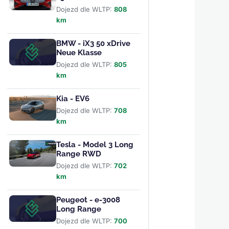
Dojezd dle WLTP:
808
km
BMW - iX3 50 xDrive
Neue Klasse
Dojezd dle WLTP:
805
km
Kia - EV6
Dojezd dle WLTP:
708
km
Tesla - Model 3 Long
Range RWD
Dojezd dle WLTP:
702
km
Peugeot - e-3008
Long Range
Dojezd dle WLTP:
700