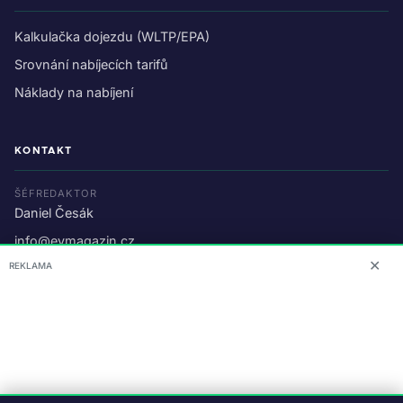
Kalkulačka dojezdu (WLTP/EPA)
Srovnání nabíjecích tarifů
Náklady na nabíjení
KONTAKT
ŠÉFREDAKTOR
Daniel Česák
info@evmagazin.cz
✕
REKLAMA
O nás
Reklama