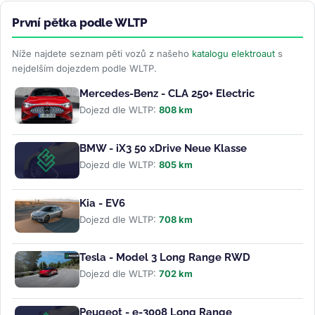
První pětka podle WLTP
Níže najdete seznam pěti vozů z našeho
katalogu elektroaut
s
nejdelším dojezdem podle WLTP.
Mercedes-Benz - CLA 250+ Electric
Dojezd dle WLTP:
808 km
BMW - iX3 50 xDrive Neue Klasse
Dojezd dle WLTP:
805 km
Kia - EV6
Dojezd dle WLTP:
708 km
Tesla - Model 3 Long Range RWD
Dojezd dle WLTP:
702 km
Peugeot - e-3008 Long Range