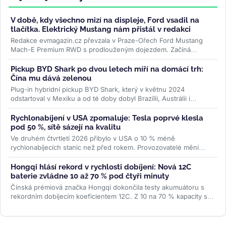
V době, kdy všechno mizí na displeje, Ford vsadil na
tlačítka. Elektrický Mustang nám přistál v redakci
Redakce evmagazin.cz převzala v Praze-Ořech Ford Mustang
Mach-E Premium RWD s prodlouženým dojezdem. Začíná
půlroční test, ve kterém...
>>
Pickup BYD Shark po dvou letech míří na domácí trh:
Čína mu dává zelenou
Plug-in hybridní pickup BYD Shark, který v květnu 2024
odstartoval v Mexiku a od té doby dobyl Brazílii, Austrálii i
Pákistán, se po dvou...
>>
Rychlonabíjení v USA zpomaluje: Tesla poprvé klesla
pod 50 %, sítě sázejí na kvalitu
Ve druhém čtvrtletí 2026 přibylo v USA o 10 % méně
rychlonabíjecích stanic než před rokem. Provozovatelé mění
strategii — místo...
>>
Hongqi hlásí rekord v rychlosti dobíjení: Nová 12C
baterie zvládne 10 až 70 % pod čtyři minuty
Čínská prémiová značka Hongqi dokončila testy akumuátoru s
rekordním dobíjecím koeficientem 12C. Z 10 na 70 % kapacity se
nabije za 3...
>>