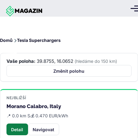
Přejít k hlavnímu obsahu
Me
Drobečková
Domů
Tesla Superchargers
navigace
Vaše poloha:
39.8755, 16.0652
(hledáme do 150 km)
Změnit polohu
NEJBLIŽŠÍ
Morano Calabro, Italy
📍 0.0 km S
💰 0.470 EUR/kWh
Detail
Navigovat