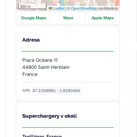
300 m
Leaflet
|
©
OpenStreetMap
contributors
Google Maps
Waze
Apple Maps
Adresa
Place Océane 11
44800 Saint-Herblain
France
47.2259980, -1.6290400
GPS
Superchargery v okolí
Treillières, France