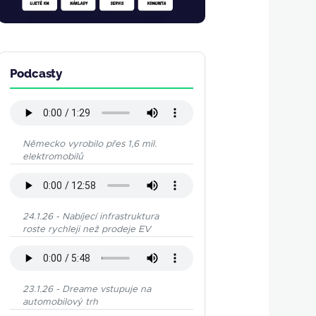
Podcasty
Německo vyrobilo přes 1,6 mil.
elektromobilů
24.1.26 - Nabíjecí infrastruktura
roste rychleji než prodeje EV
23.1.26 - Dreame vstupuje na
automobilový trh