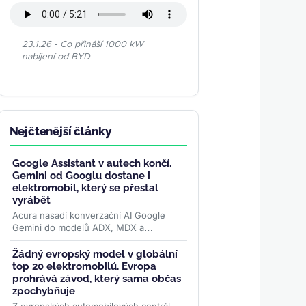
23.1.26 - Co přináší 1000 kW
nabíjení od BYD
Nejčtenější články
Google Assistant v autech končí.
Gemini od Googlu dostane i
elektromobil, který se přestal
vyrábět
Acura nasadí konverzační AI Google
Gemini do modelů ADX, MDX a
elektrického ZDX — toho, jehož výrobu
loni ukončila. Přidává se k vlně,...
>>
Žádný evropský model v globální
top 20 elektromobilů. Evropa
prohrává závod, který sama občas
zpochybňuje