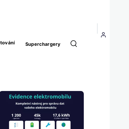
Menu
uživatelského
tování
Superchargery
účtu
Obrázek