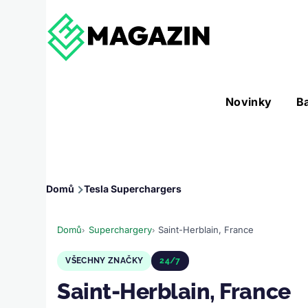
Přejít k hlavnímu obsahu
Hlavní
Novinky
B
Nástroje sub-navigation
navigace
Drobečková
Domů
Tesla Superchargers
navigace
Domů
Superchargery
Saint-Herblain, France
VŠECHNY ZNAČKY
24/7
Saint-Herblain, France