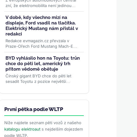
Z evropských automobilových centrál
zní, že elektromobilita není jedinou
budoucností. Globální žebříček za
červen 2026 ale ukazuje...
>>
V době, kdy všechno mizí na
displeje, Ford vsadil na tlačítka.
Elektrický Mustang nám přistál v
redakci
Redakce evmagazin.cz převzala v
Praze-Ořech Ford Mustang Mach-E
Premium RWD s prodlouženým
dojezdem. Začíná půlroční test, ve
BYD vyhlásilo hon na Toyotu: trůn
kterém...
>>
chce do pěti let, americký trh
přitom vědomě obětuje
Čínský gigant BYD chce do pěti let
sesadit Toyotu z pozice největší
automobilky světa — a podle
viceprezidentky Stelly Li k tomu...
>>
První pětka podle WLTP
Níže najdete seznam pěti vozů z našeho
katalogu elektroaut
s nejdelším dojezdem
podle WLTP.