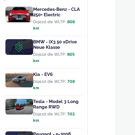
Mercedes-Benz - CLA
250+ Electric
Dojezd dle WLTP:
808
km
BMW - iX3 50 xDrive
Neue Klasse
Dojezd dle WLTP:
805
km
Kia - EV6
Dojezd dle WLTP:
708
km
Tesla - Model 3 Long
Range RWD
Dojezd dle WLTP:
702
km
Peugeot - e-3008