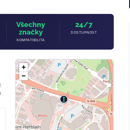
Všechny
24/7
značky
DOSTUPNOST
KOMPATIBILITA
+
−
.
h