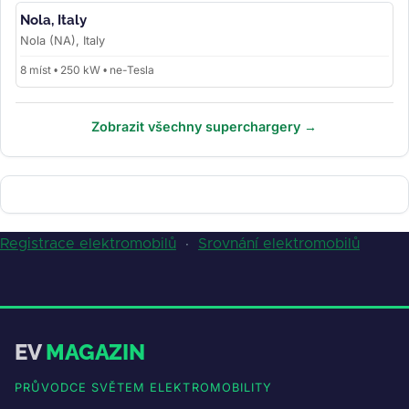
Nola, Italy
Nola (NA), Italy
8 míst • 250 kW • ne-Tesla
Zobrazit všechny superchargery →
Registrace elektromobilů
·
Srovnání elektromobilů
EV
MAGAZIN
PRŮVODCE SVĚTEM ELEKTROMOBILITY