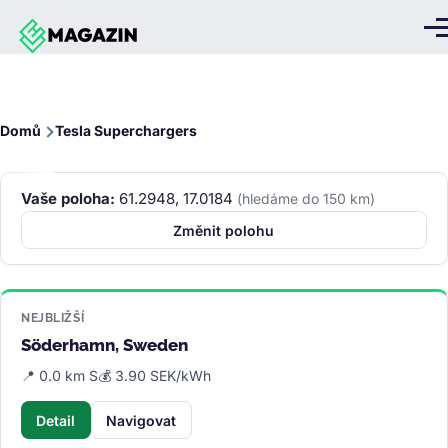
Přejít k hlavnímu obsahu
Me
Drobečková
Domů
Tesla Superchargers
navigace
Vaše poloha:
61.2948, 17.0184
(hledáme do 150 km)
Změnit polohu
NEJBLIŽŠÍ
Söderhamn, Sweden
📍 0.0 km S
💰 3.90 SEK/kWh
Detail
Navigovat