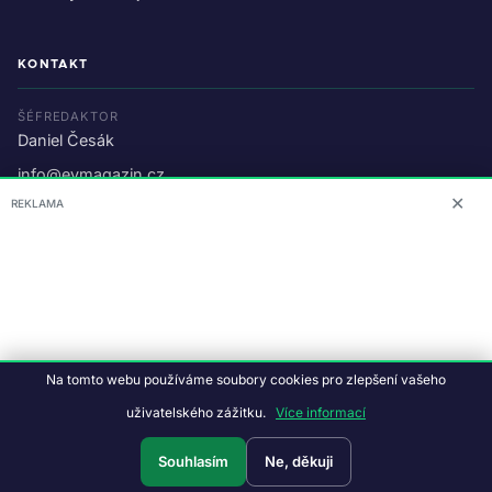
KONTAKT
ŠÉFREDAKTOR
Daniel Česák
info@evmagazin.cz
✕
REKLAMA
O nás
Reklama
© 2026 EV Magazin.
Podmínky a ochrana dat
.
Na tomto webu používáme soubory cookies pro zlepšení vašeho
Data:
CC BY-NC-SA 4.0
·
© OpenStreetMap
uživatelského zážitku.
Více informací
Tvorba webu:
Studiografix
Souhlasím
Ne, děkuji