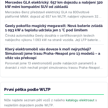
Mercedes GLA elektrický: 657 km dojezdu a nabíjení 320
kW mění kompaktní SUV od základů
Mercedes-Benz představil elektrický GLA na 800voltové
platformě MMA: dojezd až 657 km WLTP, nabíjení výkonem 320
kW a plnění na 80 % za 22...
>>
Geely pokořilo magický megawatt: Nová baterie zvládá
1 093 kW a teplotu udržela jen 1 °C pod limitem
Čínská automobilka Geely dosáhla v certifikovaných testech
nabíjecího výkonu 1 093 kW na straně vozidla. Její LFP baterie
Aegis Gold Brick...
>>
Který elektromobil vás doveze k moři nejrychleji?
Simulovali jsme trasu Praha–Neapol pro 13 modelů – a
vítěz vás překvapí
Porovnali jsme 13 elektromobilů podle nabíjecích parametrů a
dvanáct z nich nechali projet simulovanou trasou Praha–Neapol v
ABRP. Odhalili...
>>
První pětka podle WLTP
Níže najdete seznam pěti vozů z našeho
katalogu elektroaut
s
nejdelším dojezdem podle WLTP.