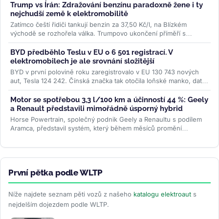
Trump vs Írán: Zdražování benzínu paradoxně žene i ty
nejchudší země k elektromobilitě
Zatímco čeští řidiči tankují benzin za 37,50 Kč/l, na Blízkém
východě se rozhořela válka. Trumpovo ukončení příměří s
Íránem...
>>
BYD předběhlo Teslu v EU o 6 501 registrací. V
elektromobilech je ale srovnání složitější
BYD v první polovině roku zaregistrovalo v EU 130 743 nových
aut, Tesla 124 242. Čínská značka tak otočila loňské manko, data
ACEA ale...
>>
Motor se spotřebou 3,3 l/100 km a účinností 44 %: Geely
a Renault představili mimořádně úsporný hybrid
Horse Powertrain, společný podnik Geely a Renaultu s podílem
Aramca, představil systém, který během měsíců promění
elektromobilovou...
>>
První pětka podle WLTP
Níže najdete seznam pěti vozů z našeho
katalogu elektroaut
s
nejdelším dojezdem podle WLTP.