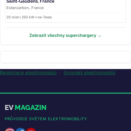
Saint-Gaudens, France
Estancarbon, France
20 míst • 250 kW • ne-Tesla
Zobrazit všechny superchargery →
Registrace elektromobilů
·
Srovnání elektromobilů
EV
MAGAZIN
PRŮVODCE SVĚTEM ELEKTROMOBILITY