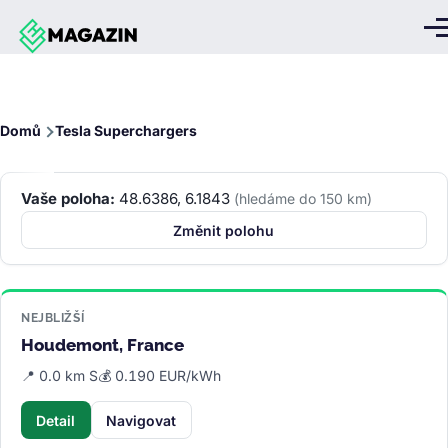
Přejít k hlavnímu obsahu
Me
Drobečková
Domů
Tesla Superchargers
navigace
Vaše poloha:
48.6386, 6.1843
(hledáme do 150 km)
Změnit polohu
NEJBLIŽŠÍ
Houdemont, France
📍 0.0 km S
💰 0.190 EUR/kWh
Detail
Navigovat