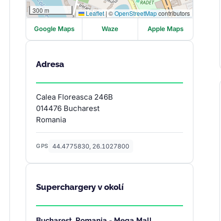
300 m
Leaflet
|
©
OpenStreetMap
contributors
Google Maps
Waze
Apple Maps
Adresa
Calea Floreasca 246B
014476 Bucharest
Romania
44.4775830, 26.1027800
GPS
Superchargery v okolí
Bucharest, Romania - Mega Mall