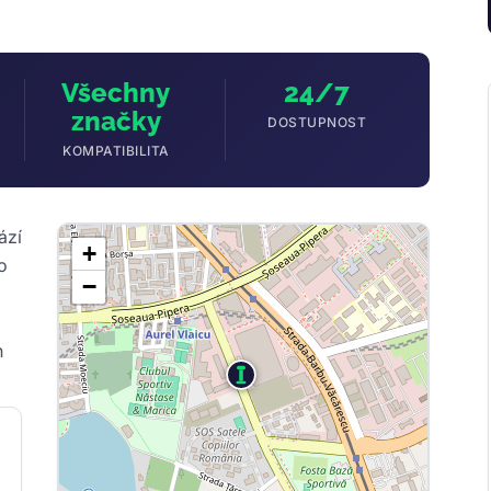
Všechny
24/7
značky
DOSTUPNOST
KOMPATIBILITA
ází
+
o
−
h