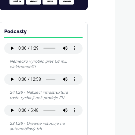
Podcasty
Německo vyrobilo přes 1,6 mil.
elektromobilů
24.1.26 - Nabíjecí infrastruktura
roste rychleji než prodeje EV
23.1.26 - Dreame vstupuje na
automobilový trh