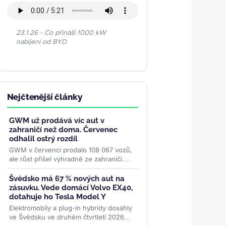
23.1.26 - Co přináší 1000 kW
nabíjení od BYD
Nejčtenější články
GWM už prodává víc aut v
zahraničí než doma. Červenec
odhalil ostrý rozdíl
GWM v červenci prodalo 108 067 vozů,
ale růst přišel výhradně ze zahraničí.
Vývoz poprvé výrazně převážil domácí
prodeje, zatímco...
>>
Švédsko má 67 % nových aut na
zásuvku. Vede domácí Volvo EX40,
dotahuje ho Tesla Model Y
Elektromobily a plug-in hybridy dosáhly
ve Švédsku ve druhém čtvrtletí 2026