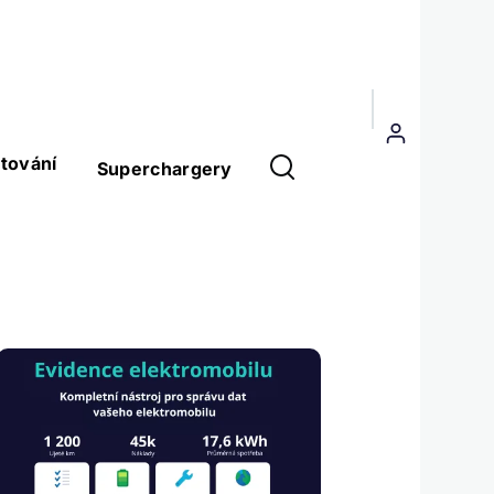
Menu
uživatelského
tování
Superchargery
účtu
Obrázek