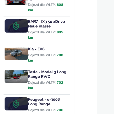
Dojezd dle WLTP:
808
km
BMW - iX3 50 xDrive
Neue Klasse
Dojezd dle WLTP:
805
km
Kia - EV6
Dojezd dle WLTP:
708
km
Tesla - Model 3 Long
Range RWD
Dojezd dle WLTP:
702
km
Peugeot - e-3008
Long Range
Dojezd dle WLTP:
700