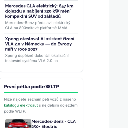
podílu 67 %. Kraluje domácí Volvo EX40,
těsně za ním Tesla...
>>
Mercedes GLA elektrický: 657 km
dojezdu a nabíjení 320 kW mění
kompaktní SUV od základů
Mercedes-Benz představil elektrický
GLA na 800voltové platformě MMA:
dojezd až 657 km WLTP, nabíjení
výkonem 320 kW a plnění na 80 % za
Xpeng otestoval AI asistent řízení
22...
>>
VLA 2.0 v Německu — do Evropy
míří v roce 2027
Xpeng úspěšně dokončil lokalizační
testování systému VLA 2.0 na
německých silnicích. AI asistent řízení
zvládá evropské dopravní...
>>
První pětka podle WLTP
Níže najdete seznam pěti vozů z našeho
katalogu elektroaut
s nejdelším dojezdem
podle WLTP.
Mercedes-Benz - CLA
250+ Electric