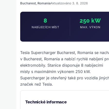
Bucharest, Romania
Aktualizováno 3. 8. 2026
8
250 kW
NABÍJECÍCH MÍST
MAX. VÝKON
Tesla Supercharger Bucharest, Romania se nach
v Bucharest, Romania a nabízí rychlé nabíjení pr
elektromobily. Stanice disponuje 8 nabíjecími
místy s maximálním výkonem 250 kW.
Supercharger je otevřený také pro vozidla jinýc
značek než Tesla.
Technické informace