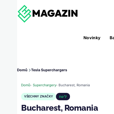
Přejít k hlavnímu obsahu
Hlavní
Novinky
B
Nástroje sub-navigation
navigace
Drobečková
Domů
Tesla Superchargers
navigace
Domů
Superchargery
Bucharest, Romania
VŠECHNY ZNAČKY
24/7
Bucharest, Romania