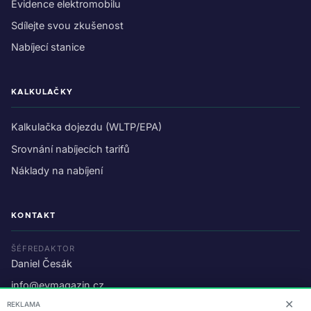
Evidence elektromobilu
Sdílejte svou zkušenost
Nabíjecí stanice
KALKULAČKY
Kalkulačka dojezdu (WLTP/EPA)
Srovnání nabíjecích tarifů
Náklady na nabíjení
KONTAKT
ŠÉFREDAKTOR
Daniel Česák
info@evmagazin.cz
✕
REKLAMA
O nás