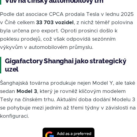
Vliv na čínský automobilový trh
Podle dat asociace CPCA prodala Tesla v lednu 2025
v Číně celkem
33 703 vozidel
, z nichž téměř polovina
byla určena pro export. Oproti prosinci došlo k
poklesu prodejů, což však odpovídá sezónním
výkyvům v automobilovém průmyslu.
Gigafactory Shanghai jako strategický
uzel
Šanghajská továrna produkuje nejen Model Y, ale také
sedan
Model 3
, který je rovněž klíčovým modelem
Tesly na čínském trhu. Aktuální doba dodání Modelu 3
se pohybuje mezi jedním až třemi týdny v závislosti na
konfiguraci.