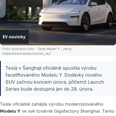
Foto: Ilustrační foto - Tesla Model Y - zdroj:
https://www.tesla.com/en_au/
Tesla v Šanghaji oficiálně spustila výrobu
faceliftovaného Modelu Y. Dodávky nového
SUV začnou koncem února, přičemž Launch
Series bude dostupná jen do 28. února.
Tesla oficiálně zahájila výrobu modernizovaného
Modelu Y
ve své továrně Gigafactory Shanghai. Tento