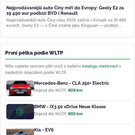
dopravy....
>>
Nejprodávanější auto Číny míří do Evropy: Geely E2 za
19 490 eur podbízí BYD i Renault
Nejprodávanější auto Číny roku 2025 začíná v Evropě na 19 490
eurech. Geely E2 — v Číně známé jako Xingyuan — podbízí
BYD...
>>
První pětka podle WLTP
Níže najdete seznam pěti vozů z našeho
katalogu elektroaut
s
nejdelším dojezdem podle WLTP.
Mercedes-Benz - CLA 250+ Electric
Dojezd dle WLTP:
808 km
BMW - iX3 50 xDrive Neue Klasse
Dojezd dle WLTP:
805 km
Kia - EV6