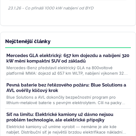
23.1.26 - Co přináší 1000 kW nabíjení od BYD
Nejčtenější články
Mercedes GLA elektrický: 657 km dojezdu a nabíjení 320
kW mění kompaktní SUV od základů
Mercedes-Benz představil elektrický GLA na 800voltové
platformě MMA: dojezd až 657 km WLTP, nabíjení výkonem 320
kW a plnění na 80 % za 22...
>>
Pevná baterie bez řetězového požáru: Blue Solutions a
AVL ověřily klíčový krok
Blue Solutions a AVL dokončily bezpečnostní program pro
lithium-metalové baterie s pevným elektrolytem. Cílí na packy
bez šíření tepelné...
>>
Síť na limitu: Elektrické kamiony už dávno nejsou
problém technologie, ale elektrické přípojky
Elektrické kamiony už umíme vyrobit — nemáme je ale kde
nabíjet. Distribuční síť je největší brzdou elektrifikace nákladní