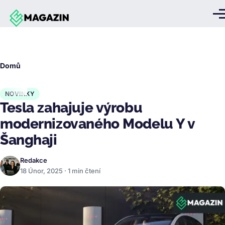
Přejít k hlavnímu obsahu
Me
Drobečková
Domů
navigace
NOVINKY
Tesla zahajuje výrobu
modernizovaného Modelu Y v
Šanghaji
Redakce
18 Únor, 2025 · 1 min čtení