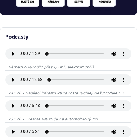
Podcasty
Německo vyrobilo přes 1,6 mil. elektromobilů
24.1.26 - Nabíjecí infrastruktura roste rychleji než prodeje EV
23.1.26 - Dreame vstupuje na automobilový trh