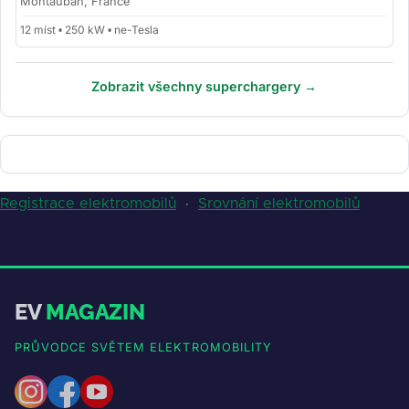
Montauban, France
12 míst • 250 kW • ne-Tesla
Zobrazit všechny superchargery →
Registrace elektromobilů
·
Srovnání elektromobilů
EV
MAGAZIN
PRŮVODCE SVĚTEM ELEKTROMOBILITY