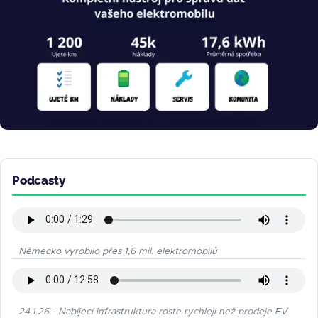
Podcasty
Německo vyrobilo přes 1,6 mil. elektromobilů
24.1.26 - Nabíjecí infrastruktura roste rychleji než prodeje EV