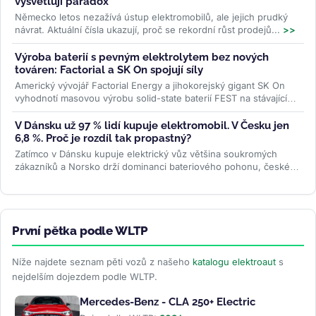
vysvětlují paradox
Německo letos nezažívá ústup elektromobilů, ale jejich prudký
návrat. Aktuální čísla ukazují, proč se rekordní růst prodejů...
>>
Výroba baterií s pevným elektrolytem bez nových
továren: Factorial a SK On spojují síly
Americký vývojář Factorial Energy a jihokorejský gigant SK On
vyhodnotí masovou výrobu solid-state baterií FEST na stávajících
linkách....
>>
V Dánsku už 97 % lidí kupuje elektromobil. V Česku jen
6,8 %. Proč je rozdíl tak propastný?
Zatímco v Dánsku kupuje elektrický vůz většina soukromých
zákazníků a Norsko drží dominanci bateriového pohonu, české
registrace podle...
>>
První pětka podle WLTP
Níže najdete seznam pěti vozů z našeho
katalogu elektroaut
s
nejdelším dojezdem podle WLTP.
Mercedes-Benz - CLA 250+ Electric