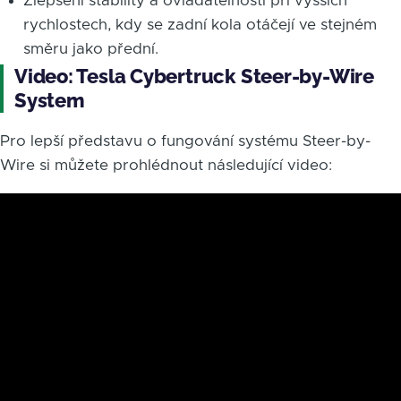
Zlepšení stability a ovladatelnosti při vyšších
rychlostech, kdy se zadní kola otáčejí ve stejném
směru jako přední.
Video: Tesla Cybertruck Steer-by-Wire
System
Pro lepší představu o fungování systému Steer-by-
Wire si můžete prohlédnout následující video: