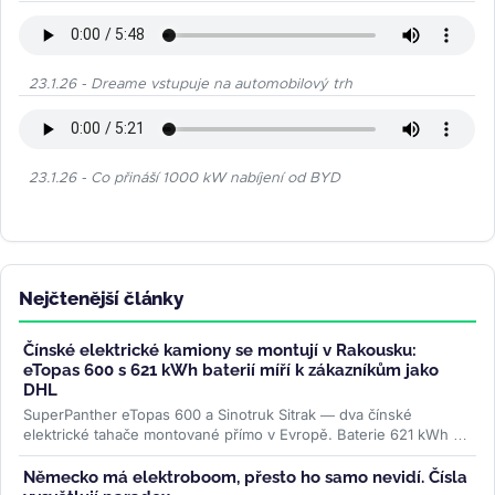
23.1.26 - Dreame vstupuje na automobilový trh
23.1.26 - Co přináší 1000 kW nabíjení od BYD
Nejčtenější články
Čínské elektrické kamiony se montují v Rakousku:
eTopas 600 s 621 kWh baterií míří k zákazníkům jako
DHL
SuperPanther eTopas 600 a Sinotruk Sitrak — dva čínské
elektrické tahače montované přímo v Evropě. Baterie 621 kWh od
CATL, reálný...
>>
Německo má elektroboom, přesto ho samo nevidí. Čísla