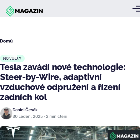
Přejít k hlavnímu obsahu
Me
Drobečková
Domů
navigace
NOVINKY
Tesla zavádí nové technologie:
Steer-by-Wire, adaptivní
vzduchové odpružení a řízení
zadních kol
Daniel Česák
30 Leden, 2025 · 2 min čtení