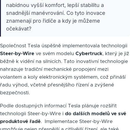
nabídnou vyšší komfort, lepší stabilitu a
snadnější manévrování. Co tyto inovace
znamenají pro řidiče a kdy je můžeme
očekávat?
Společnost Tesla úspěšně implementovala technologii
Steer-by-Wire
ve svém modelu
Cybertruck
, který je již
běžně k vidění na silnicích. Tato inovativní technologie
nahrazuje tradiční mechanické propojení mezi
volantem a koly elektronickým systémem, což přináší
řadu výhod, včetně přesnějšího řízení a zvýšené
bezpečnosti.
Podle dostupných informací Tesla plánuje rozšířit
technologii Steer-by-Wire i
do dalších modelů ve své
produktové řadě
. Implementace Steer-by-Wire
umožňuje nejen přesnější a citlivější řízení, ale také