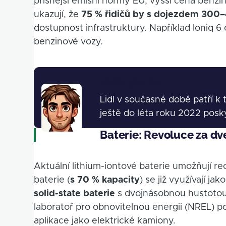
přísnější emisní normy EU, vyšší cena benzínu
ukazují, že
75 % řidičů by s dojezdem 30
dostupnost infrastruktury. Například Ioniq 
benzinové vozy.
Věděli jste, že
Obrázek
Lidl v současné době patří k 
ještě do léta roku 2022 posk
Baterie: Revoluce za dv
Aktuální lithium-iontové baterie umožňují r
baterie (
s 70 % kapacity
) se již využívají j
solid-state baterie
s dvojnásobnou hustotou 
laboratoř pro obnovitelnou energii (NREL) po
aplikace jako elektrické kamiony.