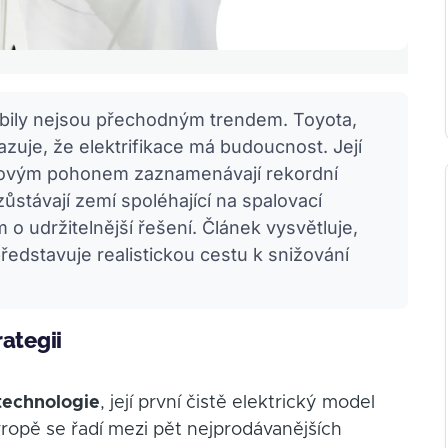
ily nejsou přechodným trendem. Toyota,
zuje, že elektrifikace má budoucnost. Její
eriovým pohonem zaznamenávají rekordní
stávají zemí spoléhající na spalovací
 o udržitelnější řešení. Článek vysvětluje,
edstavuje realistickou cestu k snižování
ategii
technologie
, její první čistě elektrický model
ropě se řadí mezi pět nejprodávanějších