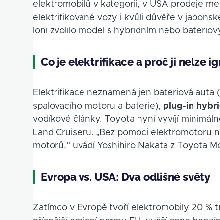
elektromobilů v kategorii, v USA prodeje mez
elektrifikované vozy i kvůli důvěře v japon
loni zvolilo model s hybridním nebo bateri
Co je elektrifikace a proč ji nelze i
Elektrifikace neznamená jen bateriová auta (
spalovacího motoru a baterie),
plug-in hybr
vodíkové články. Toyota nyní vyvíjí minimál
Land Cruiseru. „Bez pomoci elektromotoru ne
motorů,“ uvádí Yoshihiro Nakata z Toyota M
Evropa vs. USA: Dva odlišné světy
Zatímco v Evropě tvoří elektromobily 20 % tr