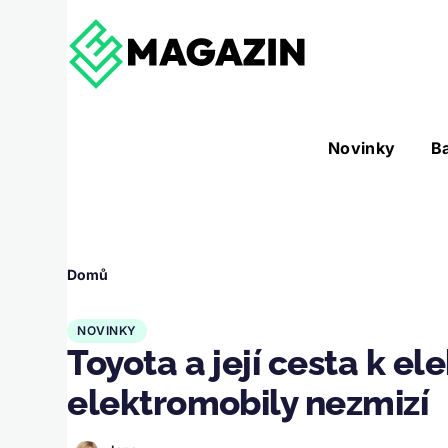
Přejít k hlavnímu obsahu
Hlavní
Novinky
B
Nástroje sub-navigation
navigace
Drobečková
Domů
navigace
NOVINKY
Toyota a její cesta k ele
elektromobily nezmizí