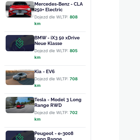
Mercedes-Benz - CLA
250+ Electric
Dojezd dle WLTP:
808
km
BMW - iX3 50 xDrive
Neue Klasse
Dojezd dle WLTP:
805
km
Kia - EV6
Dojezd dle WLTP:
708
km
Tesla - Model 3 Long
Range RWD
Dojezd dle WLTP:
702
km
Peugeot - e-3008
Long Range