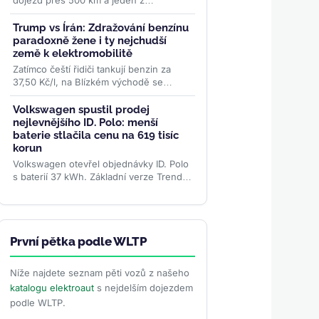
dojezd přes 500 km a jeden z
nejkrásnějších interiérů v segmentu. V
Česku ho pořídíte od 1,2...
>>
Trump vs Írán: Zdražování benzínu
paradoxně žene i ty nejchudší
země k elektromobilitě
Zatímco čeští řidiči tankují benzin za
37,50 Kč/l, na Blízkém východě se
rozhořela válka. Trumpovo ukončení
příměří s Íránem...
>>
Volkswagen spustil prodej
nejlevnějšího ID. Polo: menší
baterie stlačila cenu na 619 tisíc
korun
Volkswagen otevřel objednávky ID. Polo
s baterií 37 kWh. Základní verze Trend
startuje v Německu na 24 995 eurech, v
Česku na 619 000 Kč....
>>
První pětka podle WLTP
Níže najdete seznam pěti vozů z našeho
katalogu elektroaut
s nejdelším dojezdem
podle WLTP.