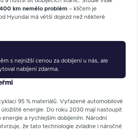
 a hustší síť dobíjecích stanic. Studie však
0–400 km nemělo problém
– klíčem je
6 od Hyundai má větší dojezd než některé
těm s nejnižší cenou za dobíjení u nás, ale
ytoval nabíjení zdarma.
eřmi
ecyklaci 95 % materiálů. Vyřazené automobilové
ako úložiště energie. Do roku 2030 mají nastoupit
energie a rychlejším dobíjením. Národní
tvrzuje, že tato technologie zvládne i náročné