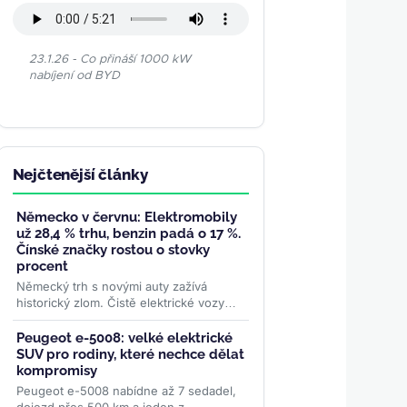
23.1.26 - Co přináší 1000 kW
nabíjení od BYD
Nejčtenější články
Německo v červnu: Elektromobily
už 28,4 % trhu, benzin padá o 17 %.
Čínské značky rostou o stovky
procent
Německý trh s novými auty zažívá
historický zlom. Čistě elektrické vozy
dosáhly v červnu 28,4% podílu a
meziročně vyskočily o 78 %....
>>
Peugeot e-5008: velké elektrické
SUV pro rodiny, které nechce dělat
kompromisy
Peugeot e-5008 nabídne až 7 sedadel,