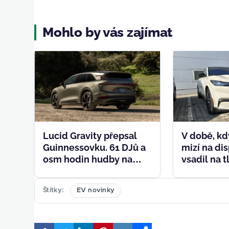
Mohlo by vás zajímat
Lucid Gravity přepsal
V době, k
Guinnessovku. 61 DJů a
mizí na dis
osm hodin hudby na
vsadil na t
jedno nabití
Elektrick
elektromobilu
přistál v r
Štítky
EV novinky