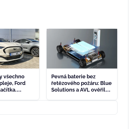
dy všechno
Pevná baterie bez
pleje, Ford
řetězového požáru: Blue
lačítka.
Solutions a AVL ověřily
ý Mustang nám
klíčový krok
edakci