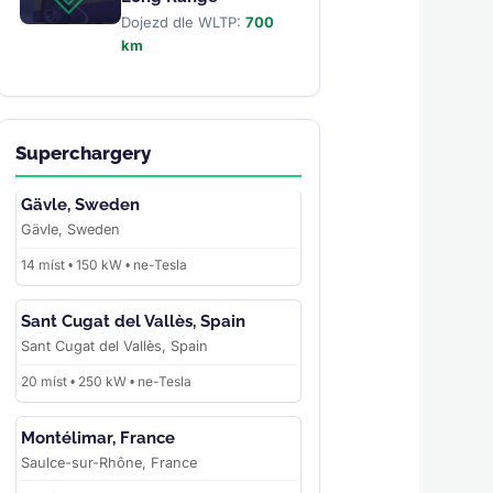
Dojezd dle WLTP:
700
km
Superchargery
Gävle, Sweden
Gävle, Sweden
14 míst • 150 kW • ne-Tesla
Sant Cugat del Vallès, Spain
Sant Cugat del Vallès, Spain
20 míst • 250 kW • ne-Tesla
Montélimar, France
Saulce-sur-Rhône, France