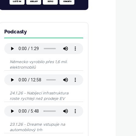
Podcasty
Německo vyrobilo přes 1,6 mil.
elektromobilů
24.1.26 - Nabíjecí infrastruktura
roste rychleji než prodeje EV
23.1.26 - Dreame vstupuje na
automobilový trh