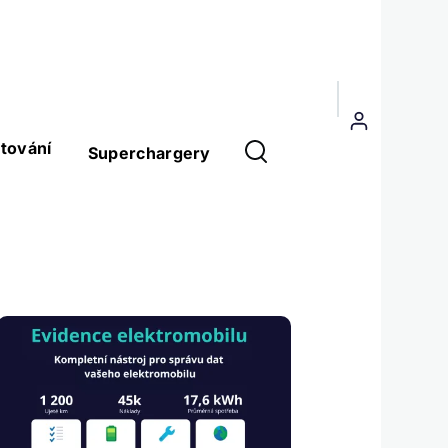
Menu
uživatelského
tování
Superchargery
účtu
Obrázek