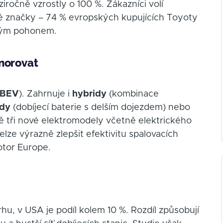
iročně vzrostly o 100 %. Zákazníci volí
ské značky – 74 % evropských kupujících Toyoty
ovým pohonem.
gnorovat
BEV
). Zahrnuje i
hybridy
(kombinace
idy
(dobíjecí baterie s delším dojezdem) nebo
ně tři nové elektromodely včetně elektrického
lze výrazně zlepšit efektivitu spalovacích
otor Europe.
hu, v USA je podíl kolem 10 %. Rozdíl způsobují