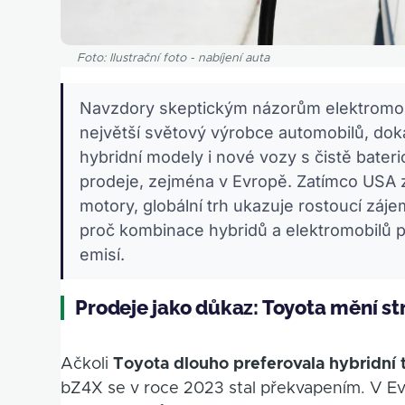
Foto: Ilustrační foto - nabíjení auta
Navzdory skeptickým názorům elektromob
největší světový výrobce automobilů, doka
hybridní modely i nové vozy s čistě bat
prodeje, zejména v Evropě. Zatímco USA zů
motory, globální trh ukazuje rostoucí zájem
proč kombinace hybridů a elektromobilů př
emisí.
Prodeje jako důkaz: Toyota mění str
Ačkoli
Toyota dlouho preferovala hybridní 
bZ4X se v roce 2023 stal překvapením. V Ev