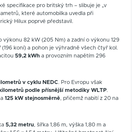
 specifikace pro britský trh – slibuje je „v
ametrů, které automobilka uvedla při
trický Hilux poprvé představil.
o výkonu 82 kW (205 Nm) a zadní o výkonu 129
W
(196 koní) a pohon je výhradně všech čtyř kol.
acitou
59,2 kWh
a provozním napětím 296
kilometrů v cyklu NEDC
. Pro Evropu však
kilometrů podle přísnější metodiky WLTP
.
a
125 kW stejnosměrně
, přičemž nabití z 20 na
lka
5,32 metru
, šířka 1,86 m, výška 1,80 m a