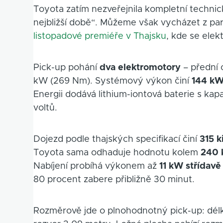
Toyota zatím nezveřejnila kompletní technické
nejbližší době“. Můžeme však vycházet z par
listopadové premiéře v Thajsku
, kde se elek
Pick-up pohání
dva elektromotory
– přední 
kW (269 Nm). Systémový výkon činí
144 k
Energii dodává lithium-iontová baterie s kap
voltů.
Dojezd podle thajských specifikací činí
315 
Toyota sama odhaduje hodnotu kolem
240 
Nabíjení probíhá výkonem až
11 kW střídavě
80 procent zabere přibližně 30 minut.
Rozměrově jde o plnohodnotný pick-up: dé