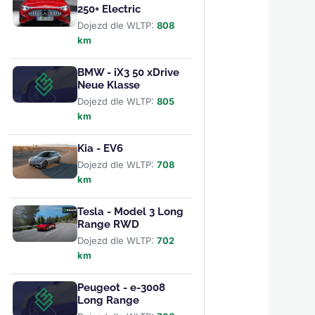
250+ Electric
Dojezd dle WLTP:
808
km
BMW - iX3 50 xDrive
Neue Klasse
Dojezd dle WLTP:
805
km
Kia - EV6
Dojezd dle WLTP:
708
km
Tesla - Model 3 Long
Range RWD
Dojezd dle WLTP:
702
km
Peugeot - e-3008
Long Range