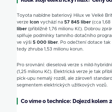
Toyota nabídne bateriový Hilux ve Velké Bri
verze
Icon
vychází na
57 845 liber
(cca 1,68 
liber
(přibližně 1,76 milionu Kč). Dobrou zprá
splňuje podmínky tamního dotačního progra
ve výši
5 000 liber
. Po odečtení dotace tak 
tedy zhruba 1,53 milionu korun.
Pro srovnání: dieselová verze s mild-hybri
(1,25 milionu Kč). Elektrická verze je tak při
pick-upu nemalý rozdíl, ale zároveň standard
segmentem elektrických užitkových vozů.
Co víme o technice: Dojezd kolem 