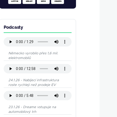
Podcasty
Německo vyrobilo přes 1,6 mil.
elektromobilů
24.1.26 - Nabíjecí infrastruktura
roste rychleji než prodeje EV
23.1.26 - Dreame vstupuje na
automobilový trh