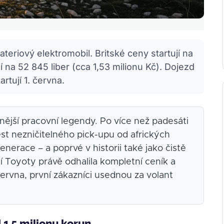
bateriový elektromobil. Britské ceny startují na
í na 52 845 liber (cca 1,53 milionu Kč). Dojezd
rtují 1. června.
nější pracovní legendy. Po více než padesáti
ěst nezničitelného pick-upu od afrických
enerace – a poprvé v historii také jako čistě
í Toyoty právě odhalila kompletní ceník a
ervna, první zákazníci usednou za volant
d 1,5 milionu korun