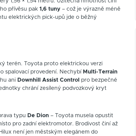
ěry 1,56 × 1,54 metru. Užitečná hmotnost činí
ého přívěsu pak
1,6 tuny
– což je výrazně méně
ntu elektrických pick-upů jde o běžný
ký terén. Toyota proto elektrickou verzi
ko spalovací provedení. Nechybí
Multi-Terrain
chu ani
Downhill Assist Control
pro bezpečné
jednotky chrání zesílený podvozkový kryt
prava typu
De Dion
– Toyota musela opustit
ísto pro zadní elektromotor. Brodivost činí až
ý Hilux není jen městským elegánem do