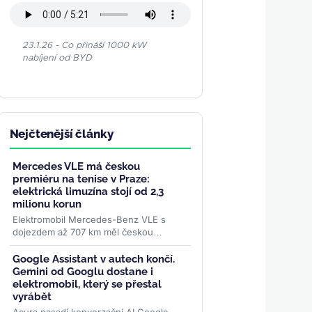
23.1.26 - Co přináší 1000 kW
nabíjení od BYD
Nejčtenější články
Mercedes VLE má českou
premiéru na tenise v Praze:
elektrická limuzína stojí od 2,3
milionu korun
Elektromobil Mercedes-Benz VLE s
dojezdem až 707 km měl českou
premiéru na turnaji WTA Livesport
Prague Open. Podle konfigurátoru
Google Assistant v autech končí.
automobilky...
>>
Gemini od Googlu dostane i
elektromobil, který se přestal
vyrábět