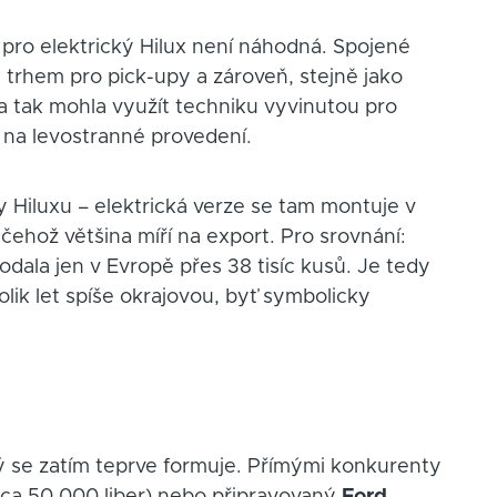
 pro elektrický Hilux není náhodná. Spojené
m trhem pro pick-upy a zároveň, stejně jako
a tak mohla využít techniku vyvinutou pro
 na levostranné provedení.
 Hiluxu – elektrická verze se tam montuje v
z čehož většina míří na export. Pro srovnání:
odala jen v Evropě přes 38 tisíc kusů. Je tedy
olik let spíše okrajovou, byť symbolicky
ý se zatím teprve formuje. Přímými konkurenty
ca 50 000 liber) nebo připravovaný
Ford