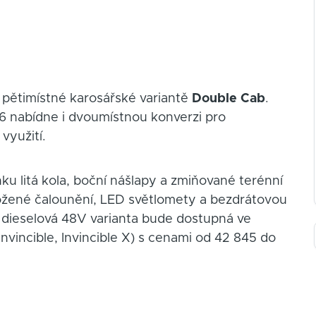
 pětimístné karosářské variantě
Double Cab
.
26 nabídne i dvoumístnou konverzi pro
využití.
ku litá kola, boční nášlapy a zmiňované terénní
ožené čalounění, LED světlomety a bezdrátovou
e dieselová 48V varianta bude dostupná ve
nvincible, Invincible X) s cenami od 42 845 do