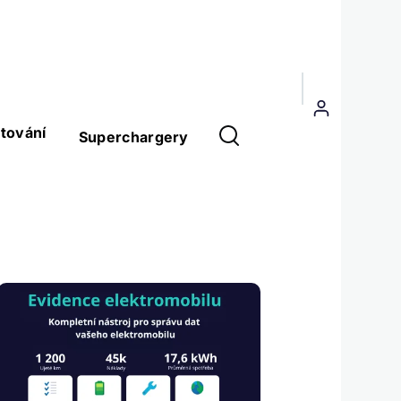
Menu
uživatelského
tování
Superchargery
účtu
Obrázek