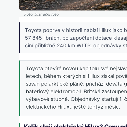
Foto: Ilustrační foto
Toyota poprvé v historii nabízí Hilux jako 
57 845 librách, po započtení dotace klesaj
činí přibližně 240 km WLTP, objednávky sta
Toyota otevírá novou kapitolu své nejslav
letech, během kterých si Hilux získal pov
savan po arktické pláně, přichází devátá g
bateriový elektromobil. Britská zastoupen
výbavové stupně. Objednávky startují 1. č
elektrického Hiluxu ještě tentýž měsíc.
Kolik stojí elektrický Hilux? Ceny o