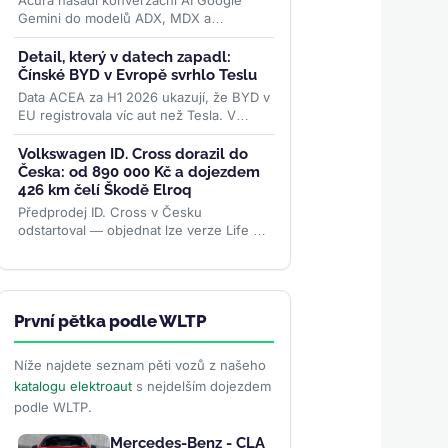
Acura nasadí konverzační AI Google
Gemini do modelů ADX, MDX a
elektrického ZDX — toho, jehož výrobu
loni ukončila. Přidává se k vlně,...
>>
Detail, který v datech zapadl:
Čínské BYD v Evropě svrhlo Teslu
Data ACEA za H1 2026 ukazují, že BYD v
EU registrovala víc aut než Tesla. V
samotném červnu se ale karta obrátila –
rozhodly ceny paliv i...
>>
Volkswagen ID. Cross dorazil do
Česka: od 890 000 Kč a dojezdem
426 km čelí Škodě Elroq
Předprodej ID. Cross v Česku
odstartoval — objednat lze verze Life a
Style od 890 000 Kč s dojezdem až 426
km. Levnější Trend za 691 000 Kč...
>>
První pětka podle WLTP
Níže najdete seznam pěti vozů z našeho
katalogu elektroaut
s nejdelším dojezdem
podle WLTP.
Mercedes-Benz - CLA