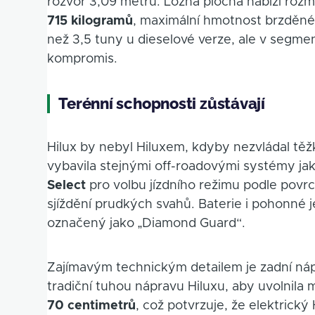
rozvor 3,09 metru. Ložná plocha nabízí rozm
715 kilogramů
, maximální hmotnost brzděn
než 3,5 tuny u dieselové verze, ale v segme
kompromis.
Terénní schopnosti zůstávají
Hilux by nebyl Hiluxem, kdyby nezvládal těž
vybavila stejnými off-roadovými systémy ja
Select
pro volbu jízdního režimu podle povr
sjíždění prudkých svahů. Baterie i pohonné 
označený jako „Diamond Guard“.
Zajímavým technickým detailem je zadní ná
tradiční tuhou nápravu Hiluxu, aby uvolnila m
70 centimetrů
, což potvrzuje, že elektrick