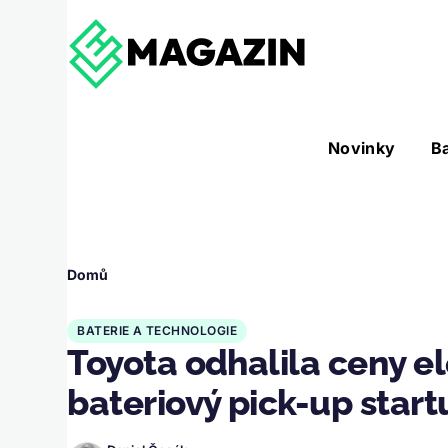
Přejít k hlavnímu obsahu
Hlavní
Novinky
B
Nástroje sub-navigation
navigace
Drobečková
Domů
navigace
BATERIE A TECHNOLOGIE
Toyota odhalila ceny el
bateriový pick-up start