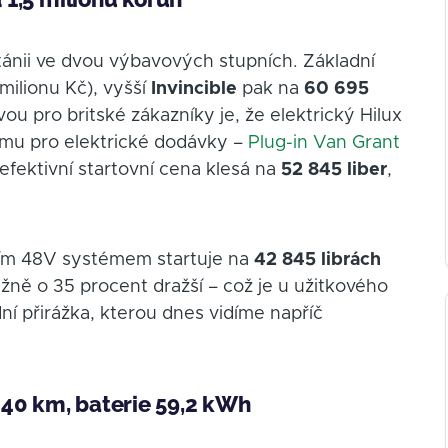
tánii ve dvou výbavových stupních. Základní
milionu Kč), vyšší
Invincible
pak na
60 695
vou pro britské zákazníky je, že elektrický Hilux
mu pro elektrické dodávky –
Plug-in Van Grant
efektivní startovní cena klesá na
52 845 liber
,
dním 48V systémem startuje na
42 845 librách
bližně o 35 procent dražší – což je u užitkového
ní přirážka, kterou dnes vidíme napříč
240 km, baterie 59,2 kWh