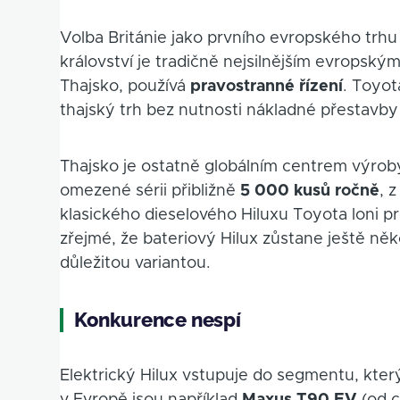
Volba Británie jako prvního evropského trhu
království je tradičně nejsilnějším evropský
Thajsko, používá
pravostranné řízení
. Toyot
thajský trh bez nutnosti nákladné přestavby
Thajsko je ostatně globálním centrem výroby
omezené sérii přibližně
5 000 kusů ročně
, 
klasického dieselového Hiluxu Toyota loni pr
zřejmé, že bateriový Hilux zůstane ještě něk
důležitou variantou.
Konkurence nespí
Elektrický Hilux vstupuje do segmentu, kter
v Evropě jsou například
Maxus T90 EV
(od c