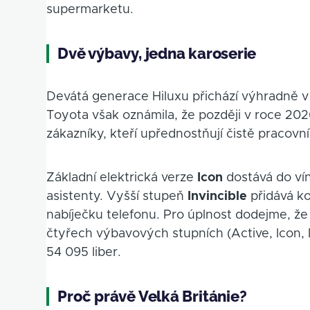
supermarketu.
Dvě výbavy, jedna karoserie
Devátá generace Hiluxu přichází výhradně v
Toyota však oznámila, že později v roce 20
zákazníky, kteří upřednostňují čistě pracovní 
Základní elektrická verze
Icon
dostává do vín
asistenty. Vyšší stupeň
Invincible
přidává k
nabíječku telefonu. Pro úplnost dodejme, ž
čtyřech výbavových stupních (Active, Icon, I
54 095 liber.
Proč právě Velká Británie?