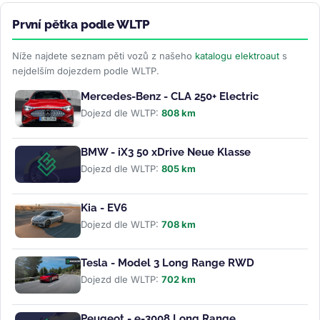
První pětka podle WLTP
Níže najdete seznam pěti vozů z našeho
katalogu elektroaut
s
nejdelším dojezdem podle WLTP.
Mercedes-Benz - CLA 250+ Electric
Dojezd dle WLTP:
808 km
BMW - iX3 50 xDrive Neue Klasse
Dojezd dle WLTP:
805 km
Kia - EV6
Dojezd dle WLTP:
708 km
Tesla - Model 3 Long Range RWD
Dojezd dle WLTP:
702 km
Peugeot - e-3008 Long Range