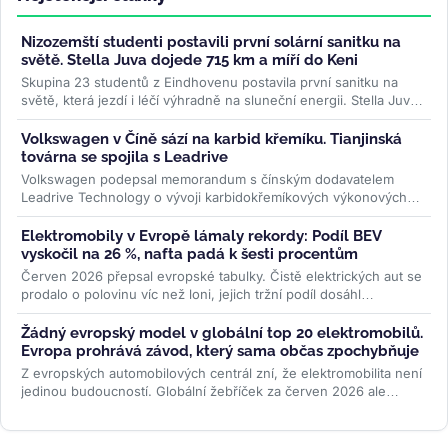
Nizozemští studenti postavili první solární sanitku na
světě. Stella Juva dojede 715 km a míří do Keni
Skupina 23 studentů z Eindhovenu postavila první sanitku na
světě, která jezdí i léčí výhradně na sluneční energii. Stella Juva
má...
>>
Volkswagen v Číně sází na karbid křemíku. Tianjinská
továrna se spojila s Leadrive
Volkswagen podepsal memorandum s čínským dodavatelem
Leadrive Technology o vývoji karbidokřemíkových výkonových
modulů pro elektromobily....
>>
Elektromobily v Evropě lámaly rekordy: Podíl BEV
vyskočil na 26 %, nafta padá k šesti procentům
Červen 2026 přepsal evropské tabulky. Čistě elektrických aut se
prodalo o polovinu víc než loni, jejich tržní podíl dosáhl
rekordních 26...
>>
Žádný evropský model v globální top 20 elektromobilů.
Evropa prohrává závod, který sama občas zpochybňuje
Z evropských automobilových centrál zní, že elektromobilita není
jedinou budoucností. Globální žebříček za červen 2026 ale
ukazuje...
>>