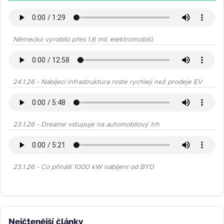
Německo vyrobilo přes 1,6 mil. elektromobilů
24.1.26 - Nabíjecí infrastruktura roste rychleji než prodeje EV
23.1.26 - Dreame vstupuje na automobilový trh
23.1.26 - Co přináší 1000 kW nabíjení od BYD
Nejčtenější články