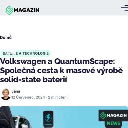
Přejít k hlavnímu obsahu
Me
Drobečková
Domů
navigace
BATERIE A TECHNOLOGIE
Volkswagen a QuantumScape:
Společná cesta k masové výrobě
solid-state baterií
Jana
12 Červenec, 2024 · 2 min čtení