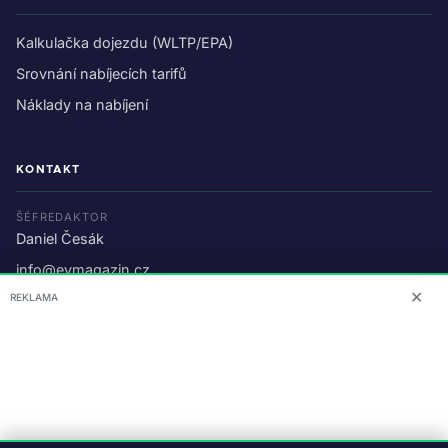
Kalkulačka dojezdu (WLTP/EPA)
Srovnání nabíjecích tarifů
Náklady na nabíjení
KONTAKT
ŠÉFREDAKTOR
Daniel Česák
info@evmagazin.cz
✕
REKLAMA
O nás
Reklama