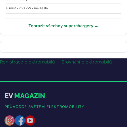
8 míst • 250 kW • ne-Tesla
Zobrazit všechny superchargery →
Registrace elektromobilů
·
Srovnání elektromobilů
EV
MAGAZIN
PRŮVODCE SVĚTEM ELEKTROMOBILITY