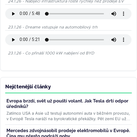
24.1.26 - Nabíjecí infrastruktura roste rychleji než prodeje EV
23.1.26 - Dreame vstupuje na automobilový trh
23.1.26 - Co přináší 1000 kW nabíjení od BYD
Nejčtenější články
Evropa brzdí, svět už pouští volant. Jak Tesla drtí odpor
úředníků?
Zatímco USA a Asie už testují autonomní auta v běžném provozu,
v Evropě Tesla naráží na byrokratické překážky. Pět zemí EU už
ale...
>>
Mercedes zdvojnásobil prodeje elektromobilů v Evropě.
Čína mu přesto podráží nohy