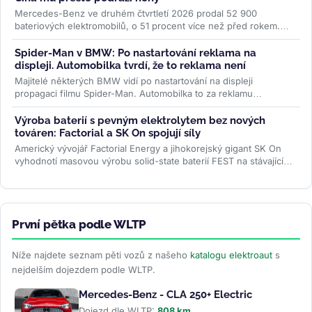
Mercedes-Benz ve druhém čtvrtletí 2026 prodal 52 900
bateriových elektromobilů, o 51 procent více než před rokem.
Evropa rostla o 87 procent...
>>
Spider-Man v BMW: Po nastartování reklama na
displeji. Automobilka tvrdí, že to reklama není
Majitelé některých BMW vidí po nastartování na displeji
propagaci filmu Spider-Man. Automobilka to za reklamu
nepovažuje, řidiči ale mluví...
>>
Výroba baterií s pevným elektrolytem bez nových
továren: Factorial a SK On spojují síly
Americký vývojář Factorial Energy a jihokorejský gigant SK On
vyhodnotí masovou výrobu solid-state baterií FEST na stávajících
linkách....
>>
První pětka podle WLTP
Níže najdete seznam pěti vozů z našeho
katalogu elektroaut
s
nejdelším dojezdem podle WLTP.
Mercedes-Benz - CLA 250+ Electric
Dojezd dle WLTP:
808 km