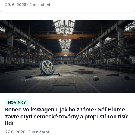
29. 6. 2026 · 4 min čtení
NOVINKY
Konec Volkswagenu, jak ho známe? Šéf Blume
zavře čtyři německé továrny a propustí 100 tisíc
lidí
27. 6. 2026 · 5 min čtení