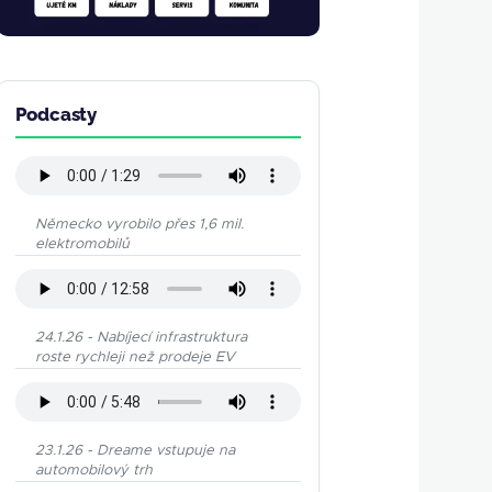
Podcasty
Německo vyrobilo přes 1,6 mil.
elektromobilů
24.1.26 - Nabíjecí infrastruktura
roste rychleji než prodeje EV
23.1.26 - Dreame vstupuje na
automobilový trh