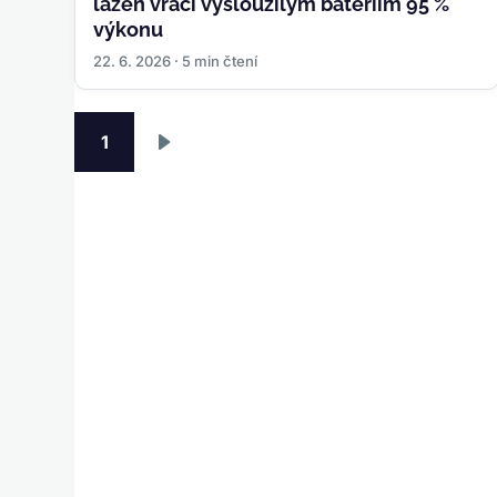
lázeň vrací vysloužilým bateriím 95 %
výkonu
22. 6. 2026 · 5 min čtení
Pagination
1
Následující
stránka