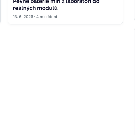
Pevné baterie míří z laboratoří do
reálných modulů
13. 6. 2026 · 4 min čtení