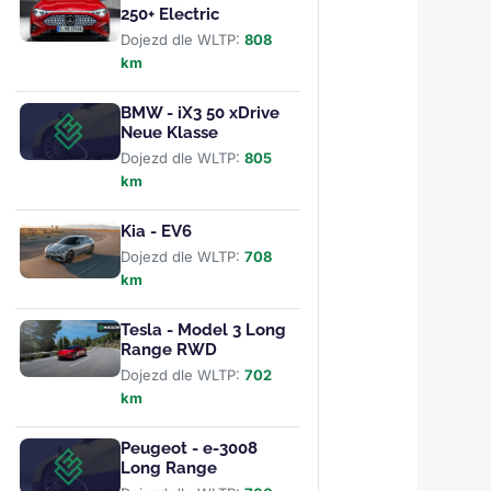
250+ Electric
Dojezd dle WLTP:
808
km
BMW - iX3 50 xDrive
Neue Klasse
Dojezd dle WLTP:
805
km
Kia - EV6
Dojezd dle WLTP:
708
km
Tesla - Model 3 Long
Range RWD
Dojezd dle WLTP:
702
km
Peugeot - e-3008
Long Range