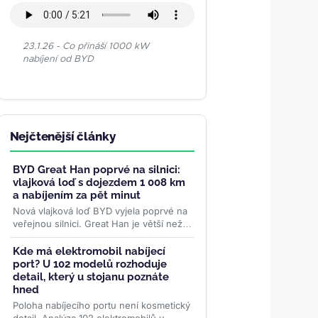
23.1.26 - Co přináší 1000 kW
nabíjení od BYD
Nejčtenější články
BYD Great Han poprvé na silnici:
vlajková loď s dojezdem 1 008 km
a nabíjením za pět minut
Nová vlajková loď BYD vyjela poprvé na
veřejnou silnici. Great Han je větší než
Tesla Model S, ze 102kilowatthodinové
baterie slibuje až 1...
>>
Kde má elektromobil nabíjecí
port? U 102 modelů rozhoduje
detail, který u stojanu poznáte
hned
Poloha nabíjecího portu není kosmetický