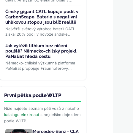
detail. Analýza 102 elektromobilů v
katalogu EVMagazinu ukazuje, že 43
modelů má konektor vpravo...
>>
Čínský gigant CATL kupuje podíl v
CarbonScape. Baterie s negativní
uhlíkovou stopou jsou blíž realitě
Největší světový výrobce baterií CATL
získal 20% podíl v novozélandské
společnosti CarbonScape. Cílem této
strategické investice je...
>>
Jak vytěžit lithium bez ničení
pouště? Německo-chilský projekt
PaNaBat hledá cestu
Německo-chilská výzkumná platforma
PaNaBat propojuje Fraunhoferovy
instituty s chilskými vědci. Cílem je těžit
lithium bez odpařovacích...
>>
První pětka podle WLTP
Níže najdete seznam pěti vozů z našeho
katalogu elektroaut
s nejdelším dojezdem
podle WLTP.
Mercedes-Benz - CLA