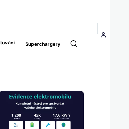
Menu
uživatelského
tování
Superchargery
účtu
Obrázek