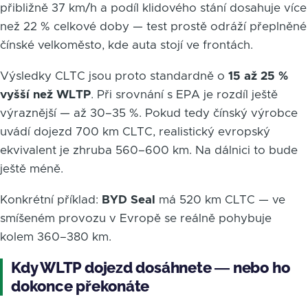
přibližně 37 km/h a podíl klidového stání dosahuje více
než 22 % celkové doby — test prostě odráží přeplněné
čínské velkoměsto, kde auta stojí ve frontách.
Výsledky CLTC jsou proto standardně o
15 až 25 %
vyšší než WLTP
. Při srovnání s EPA je rozdíl ještě
výraznější — až 30–35 %. Pokud tedy čínský výrobce
uvádí dojezd 700 km CLTC, realistický evropský
ekvivalent je zhruba 560–600 km. Na dálnici to bude
ještě méně.
Konkrétní příklad:
BYD Seal
má 520 km CLTC — ve
smíšeném provozu v Evropě se reálně pohybuje
kolem 360–380 km.
Kdy WLTP dojezd dosáhnete — nebo ho
dokonce překonáte