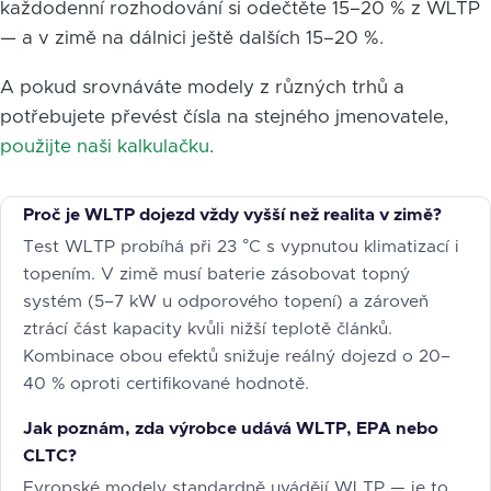
každodenní rozhodování si odečtěte 15–20 % z WLTP
— a v zimě na dálnici ještě dalších 15–20 %.
A pokud srovnáváte modely z různých trhů a
potřebujete převést čísla na stejného jmenovatele,
použijte naši kalkulačku
.
Proč je WLTP dojezd vždy vyšší než realita v zimě?
Test WLTP probíhá při 23 °C s vypnutou klimatizací i
topením. V zimě musí baterie zásobovat topný
systém (5–7 kW u odporového topení) a zároveň
ztrácí část kapacity kvůli nižší teplotě článků.
Kombinace obou efektů snižuje reálný dojezd o 20–
40 % oproti certifikované hodnotě.
Jak poznám, zda výrobce udává WLTP, EPA nebo
CLTC?
Evropské modely standardně uvádějí WLTP — je to