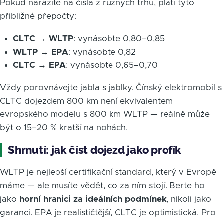
Pokud narážíte na čísla z různých trhů, platí tyto
přibližné přepočty:
CLTC → WLTP
: vynásobte 0,80–0,85
WLTP → EPA
: vynásobte 0,82
CLTC → EPA
: vynásobte 0,65–0,70
Vždy porovnávejte jabla s jablky. Čínský elektromobil s
CLTC dojezdem 800 km není ekvivalentem
evropského modelu s 800 km WLTP — reálně může
být o 15–20 % kratší na nohách.
Shrnutí: jak číst dojezd jako profík
WLTP je nejlepší certifikační standard, který v Evropě
máme — ale musíte vědět, co za ním stojí. Berte ho
jako
horní hranici za ideálních podmínek
, nikoli jako
garanci. EPA je realističtější, CLTC je optimistická. Pro