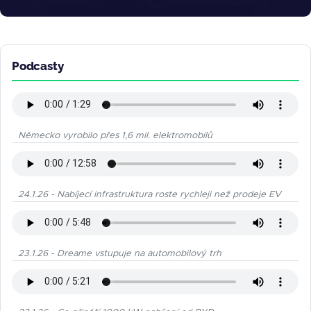
Podcasty
Německo vyrobilo přes 1,6 mil. elektromobilů
24.1.26 - Nabíjecí infrastruktura roste rychleji než prodeje EV
23.1.26 - Dreame vstupuje na automobilový trh