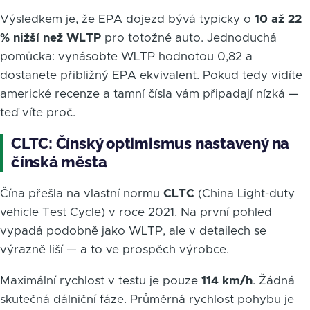
Výsledkem je, že EPA dojezd bývá typicky o
10 až 22
% nižší než WLTP
pro totožné auto. Jednoduchá
pomůcka: vynásobte WLTP hodnotou 0,82 a
dostanete přibližný EPA ekvivalent. Pokud tedy vidíte
americké recenze a tamní čísla vám připadají nízká —
teď víte proč.
CLTC: Čínský optimismus nastavený na
čínská města
Čína přešla na vlastní normu
CLTC
(China Light-duty
vehicle Test Cycle) v roce 2021. Na první pohled
vypadá podobně jako WLTP, ale v detailech se
výrazně liší — a to ve prospěch výrobce.
Maximální rychlost v testu je pouze
114 km/h
. Žádná
skutečná dálniční fáze. Průměrná rychlost pohybu je