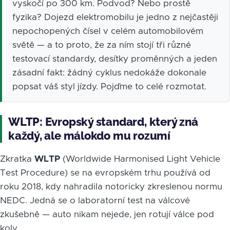
vyskočí po 300 km. Podvod? Nebo prostě
fyzika? Dojezd elektromobilu je jedno z nejčastěji
nepochopených čísel v celém automobilovém
světě — a to proto, že za ním stojí tři různé
testovací standardy, desítky proměnných a jeden
zásadní fakt: žádný cyklus nedokáže dokonale
popsat váš styl jízdy. Pojďme to celé rozmotat.
WLTP: Evropský standard, který zná
každý, ale málokdo mu rozumí
Zkratka
WLTP
(Worldwide Harmonised Light Vehicle
Test Procedure) se na evropském trhu používá od
roku 2018, kdy nahradila notoricky zkreslenou normu
NEDC. Jedná se o laboratorní test na válcové
zkušebně — auto nikam nejede, jen rotují válce pod
koly.