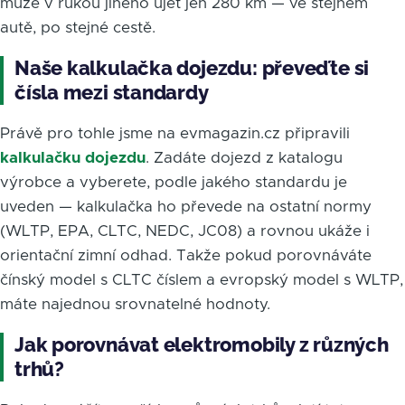
může v rukou jiného ujet jen 280 km — ve stejném
autě, po stejné cestě.
Naše kalkulačka dojezdu: převeďte si
čísla mezi standardy
Právě pro tohle jsme na evmagazin.cz připravili
kalkulačku dojezdu
. Zadáte dojezd z katalogu
výrobce a vyberete, podle jakého standardu je
uveden — kalkulačka ho převede na ostatní normy
(WLTP, EPA, CLTC, NEDC, JC08) a rovnou ukáže i
orientační zimní odhad. Takže pokud porovnáváte
čínský model s CLTC číslem a evropský model s WLTP,
máte najednou srovnatelné hodnoty.
Jak porovnávat elektromobily z různých
trhů?