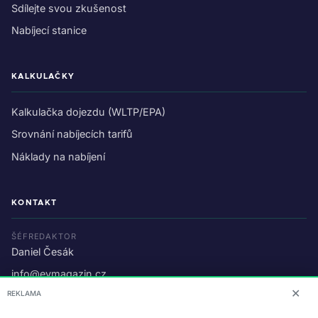
Sdílejte svou zkušenost
Nabíjecí stanice
KALKULAČKY
Kalkulačka dojezdu (WLTP/EPA)
Srovnání nabíjecích tarifů
Náklady na nabíjení
KONTAKT
ŠÉFREDAKTOR
Daniel Česák
info@evmagazin.cz
✕
REKLAMA
O nás
Reklama