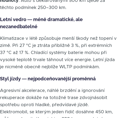
hodnoty
. Auto s deklarovanými 500 km ujede za
těchto podmínek 250–300 km.
Letní vedro — méně dramatické, ale
nezanedbatelné
Klimatizace v létě způsobuje menší škody než topení v
zimě. Při 27 °C je ztráta přibližně 3 %, při extrémních
37 °C až 17 %. Chladící systémy baterie mohou při
vysoké teplotě trvale táhnout více energie. Letní jízda
je nicméně obecně nejblíže WLTP podmínkám.
Styl jízdy — nejpodceňovanější proměnná
Agresivní akcelerace, náhlé brzdění a ignorování
rekuperace dokáže na totožné trase zdvojnásobit
spotřebu oproti hladké, předvídavé jízdě.
Elektromobil, se kterým jeden řidič dosáhne 450 km,