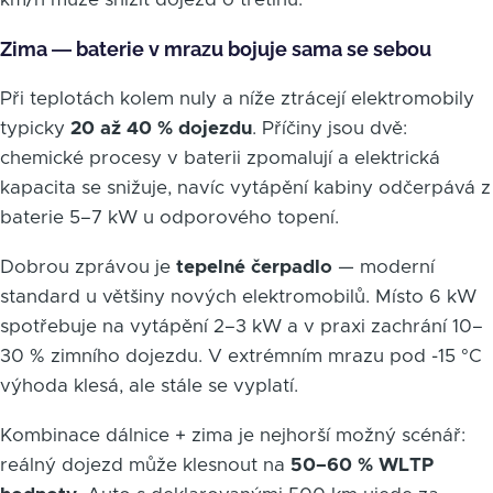
Zima — baterie v mrazu bojuje sama se sebou
Při teplotách kolem nuly a níže ztrácejí elektromobily
typicky
20 až 40 % dojezdu
. Příčiny jsou dvě:
chemické procesy v baterii zpomalují a elektrická
kapacita se snižuje, navíc vytápění kabiny odčerpává z
baterie 5–7 kW u odporového topení.
Dobrou zprávou je
tepelné čerpadlo
— moderní
standard u většiny nových elektromobilů. Místo 6 kW
spotřebuje na vytápění 2–3 kW a v praxi zachrání 10–
30 % zimního dojezdu. V extrémním mrazu pod -15 °C
výhoda klesá, ale stále se vyplatí.
Kombinace dálnice + zima je nejhorší možný scénář:
reálný dojezd může klesnout na
50–60 % WLTP