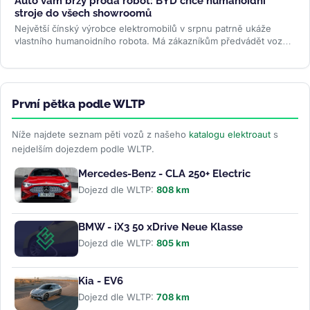
Auto vám brzy prodá robot: BYD chce humanoidní
stroje do všech showroomů
Největší čínský výrobce elektromobilů v srpnu patrně ukáže
vlastního humanoidního robota. Má zákazníkům předvádět vozy,
oživovat...
>>
První pětka podle WLTP
Níže najdete seznam pěti vozů z našeho
katalogu elektroaut
s
nejdelším dojezdem podle WLTP.
Mercedes-Benz - CLA 250+ Electric
Dojezd dle WLTP:
808 km
BMW - iX3 50 xDrive Neue Klasse
Dojezd dle WLTP:
805 km
Kia - EV6
Dojezd dle WLTP:
708 km