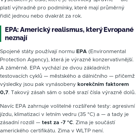
platí výhradně pro podmínky, které mají průměrný
řidič jednou nebo dvakrát za rok.
EPA: Americký realismus, který Evropané
neznají
Spojené státy používají normu
EPA
(Environmental
Protection Agency), která je výrazně konzervativnější.
A záměrně. EPA vychází ze dvou základních
testovacích cyklů — městského a dálničního — přičemž
výsledky jsou pak vynásobeny
korekčním faktorem
0,7
. Takový zásah sám o sobě srazí čísla výrazně dolů.
Navíc EPA zahrnuje volitelné rozšířené testy: agresivní
jízdu, klimatizaci v letním vedru (35 °C) a — a tady je
zásadní rozdíl —
test za -7 °C
. Zima je součástí
amerického certifikátu. Zima v WLTP není.