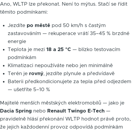
Ano, WLTP lze překonat. Není to mýtus. Stačí se řídit
těmito podmínkami:
Jezdíte
po městě
pod 50 km/h s častým
zastavováním — rekuperace vrátí 35–45 % brzdné
energie
Teplota je mezi
18 a 25 °C
— blízko testovacím
podmínkám
Klimatizaci nepoužíváte nebo jen minimálně
Terén je
rovný
, jezdíte plynule a předvídavě
Baterii předkondicionujete za tepla před odjezdem
— ušetříte 5–10 %
Majitelé menších městských elektromobilů — jako je
Dacia Spring
nebo
Renault Twingo E-Tech
—
pravidelně hlásí překonání WLTP hodnot právě proto,
že jejich každodenní provoz odpovídá podmínkám