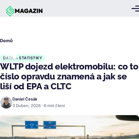
Přejít k hlavnímu obsahu
Me
Drobečková
Domů
navigace
DATA A STATISTIKY
WLTP dojezd elektromobilu: co to
číslo opravdu znamená a jak se
liší od EPA a CLTC
Daniel Česák
3 Duben, 2026 · 6 min čtení