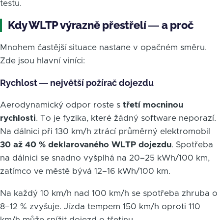
testu.
Kdy WLTP výrazně přestřelí — a proč
Mnohem častější situace nastane v opačném směru.
Zde jsou hlavní viníci:
Rychlost — největší požírač dojezdu
Aerodynamický odpor roste s
třetí mocninou
rychlosti
. To je fyzika, které žádný software neporazí.
Na dálnici při 130 km/h ztrácí průměrný elektromobil
30 až 40 % deklarovaného WLTP dojezdu
. Spotřeba
na dálnici se snadno vyšplhá na 20–25 kWh/100 km,
zatímco ve městě bývá 12–16 kWh/100 km.
Na každý 10 km/h nad 100 km/h se spotřeba zhruba o
8–12 % zvyšuje. Jízda tempem 150 km/h oproti 110
km/h může snížit dojezd o třetinu.