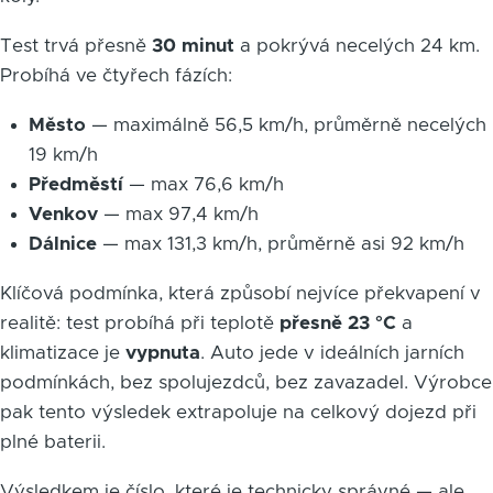
Test trvá přesně
30 minut
a pokrývá necelých 24 km.
Probíhá ve čtyřech fázích:
Město
— maximálně 56,5 km/h, průměrně necelých
19 km/h
Předměstí
— max 76,6 km/h
Venkov
— max 97,4 km/h
Dálnice
— max 131,3 km/h, průměrně asi 92 km/h
Klíčová podmínka, která způsobí nejvíce překvapení v
realitě: test probíhá při teplotě
přesně 23 °C
a
klimatizace je
vypnuta
. Auto jede v ideálních jarních
podmínkách, bez spolujezdců, bez zavazadel. Výrobce
pak tento výsledek extrapoluje na celkový dojezd při
plné baterii.
Výsledkem je číslo, které je technicky správné — ale