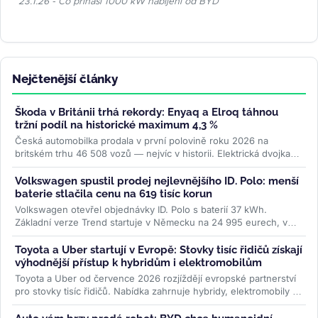
23.1.26 - Co přináší 1000 kW nabíjení od BYD
Nejčtenější články
Škoda v Británii trhá rekordy: Enyaq a Elroq táhnou
tržní podíl na historické maximum 4,3 %
Česká automobilka prodala v první polovině roku 2026 na
britském trhu 46 508 vozů — nejvíc v historii. Elektrická dvojka
Enyaq a Elroq...
>>
Volkswagen spustil prodej nejlevnějšího ID. Polo: menší
baterie stlačila cenu na 619 tisíc korun
Volkswagen otevřel objednávky ID. Polo s baterií 37 kWh.
Základní verze Trend startuje v Německu na 24 995 eurech, v
Česku na 619 000 Kč....
>>
Toyota a Uber startují v Evropě: Stovky tisíc řidičů získají
výhodnější přístup k hybridům i elektromobilům
Toyota a Uber od července 2026 rozjíždějí evropské partnerství
pro stovky tisíc řidičů. Nabídka zahrnuje hybridy, elektromobily i
ojetiny...
>>