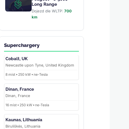
Long Range
Dojezd dle WLTP:
700
km
Superchargery
Cobalt, UK
Newcastle upon Tyne, United Kingdom
8 míst • 250 kW • ne-Tesla
Dinan, France
Dinan, France
16 míst • 250 kW • ne-Tesla
Kaunas, Lithuania
Biruliškės, Lithuania