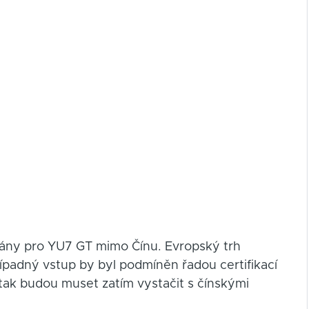
plány pro YU7 GT mimo Čínu. Evropský trh
řípadný vstup by byl podmíněn řadou certifikací
tak budou muset zatím vystačit s čínskými