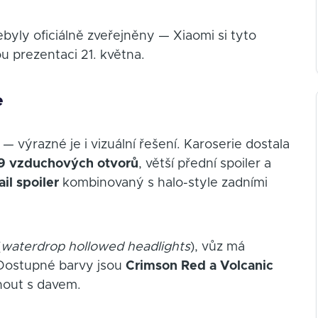
ebyly oficiálně zveřejněny — Xiaomi si tyto
 prezentaci 21. května.
e
— výrazné je i vizuální řešení. Karoserie dostala
19 vzduchových otvorů
, větší přední spoiler a
il spoiler
kombinovaný s halo-style zadními
(
waterdrop hollowed headlights
), vůz má
 Dostupné barvy jsou
Crimson Red a Volcanic
nout s davem.