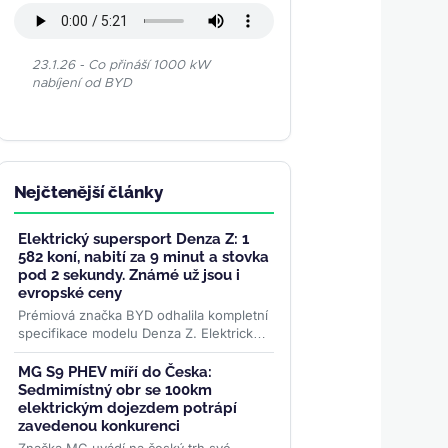
23.1.26 - Co přináší 1000 kW
nabíjení od BYD
Nejčtenější články
Elektrický supersport Denza Z: 1
582 koní, nabití za 9 minut a stovka
pod 2 sekundy. Známé už jsou i
evropské ceny
Prémiová značka BYD odhalila kompletní
specifikace modelu Denza Z. Elektrický
supersport se třemi motory nabídne
výkon 1 582 koní,...
>>
MG S9 PHEV míří do Česka:
Sedmimístný obr se 100km
elektrickým dojezdem potrápí
zavedenou konkurenci