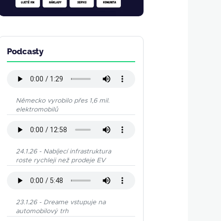
Podcasty
Německo vyrobilo přes 1,6 mil.
elektromobilů
24.1.26 - Nabíjecí infrastruktura
roste rychleji než prodeje EV
23.1.26 - Dreame vstupuje na
automobilový trh