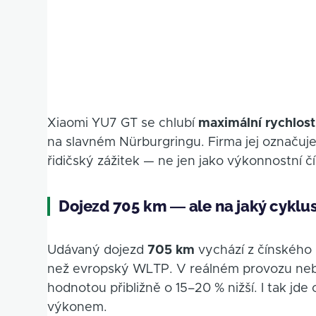
Xiaomi YU7 GT se chlubí
maximální rychlos
na slavném Nürburgringu. Firma jej označuj
řidičský zážitek — ne jen jako výkonnostní čí
Dojezd 705 km — ale na jaký cyklu
Udávaný dojezd
705 km
vychází z čínského 
než evropský WLTP. V reálném provozu nebo
hodnotou přibližně o 15–20 % nižší. I tak jde
výkonem.