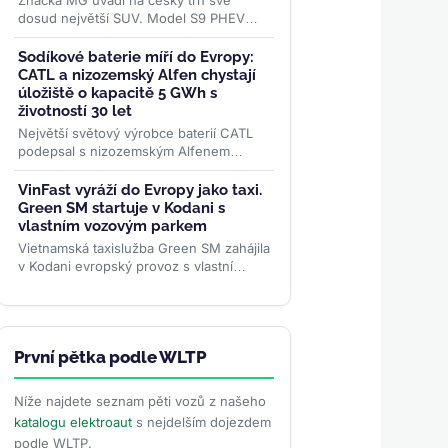
Značka MG uvádí na český trh své
dosud největší SUV. Model S9 PHEV
nabídne 7 míst, systémový výkon 299
koní a baterii s čistě...
>>
Sodíkové baterie míří do Evropy:
CATL a nizozemský Alfen chystají
úložiště o kapacitě 5 GWh s
životností 30 let
Největší světový výrobce baterií CATL
podepsal s nizozemským Alfenem
dohodu o nasazení 5 GWh sodíkových
úložišť v Evropě. Systém...
>>
VinFast vyráží do Evropy jako taxi.
Green SM startuje v Kodani s
vlastním vozovým parkem
Vietnamská taxislužba Green SM zahájila
v Kodani evropský provoz s vlastní
flotilou elektromobilů VinFast. Dánsko jí
nabízí mimořádně...
>>
První pětka podle WLTP
Níže najdete seznam pěti vozů z našeho
katalogu elektroaut
s nejdelším dojezdem
podle WLTP.