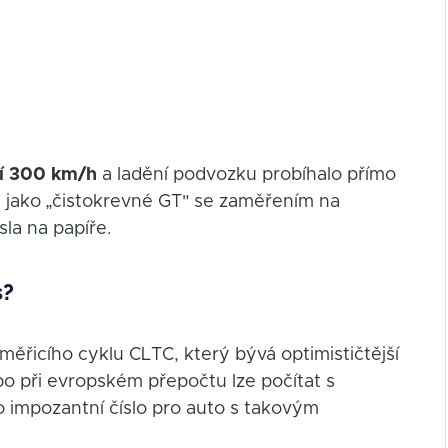
tí 300 km/h
a ladění podvozku probíhalo přímo
e jako „čistokrevné GT" se zaměřením na
sla na papíře.
s?
měřicího cyklu CLTC, který bývá optimističtější
 při evropském přepočtu lze počítat s
 o impozantní číslo pro auto s takovým