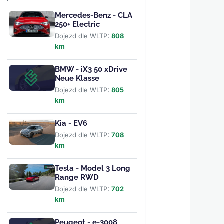
Mercedes-Benz - CLA
250+ Electric
Dojezd dle WLTP:
808
km
BMW - iX3 50 xDrive
Neue Klasse
Dojezd dle WLTP:
805
km
Kia - EV6
Dojezd dle WLTP:
708
km
Tesla - Model 3 Long
Range RWD
Dojezd dle WLTP:
702
km
Peugeot - e-3008