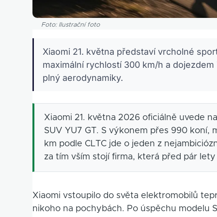
Foto: Ilustrační foto
Xiaomi 21. května představí vrcholné sp
maximální rychlostí 300 km/h a dojezdem
plný aerodynamiky.
Xiaomi 21. května 2026 oficiálně uvede na 
SUV YU7 GT. S výkonem přes 990 koní, m
km podle CLTC jde o jeden z nejambicióz
za tím vším stojí firma, která před pár lety
Xiaomi vstoupilo do světa elektromobilů te
nikoho na pochybách. Po úspěchu modelu SU