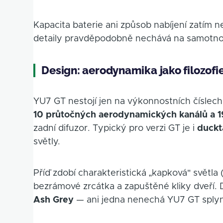
Kapacita baterie ani způsob nabíjení zatím n
detaily pravděpodobně nechává na samotnou
Design: aerodynamika jako filozofi
YU7 GT nestojí jen na výkonnostních číslech 
10 průtočných aerodynamických kanálů a 
zadní difuzor. Typický pro verzi GT je i
duckta
světly.
Příď zdobí charakteristická „kapková" světla 
bezrámové zrcátka a zapuštěné kliky dveří.
Ash Grey
— ani jedna nenechá YU7 GT sply