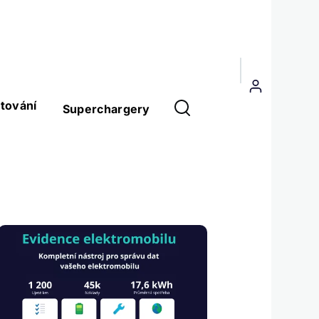
Menu
uživatelského
tování
Superchargery
účtu
Obrázek