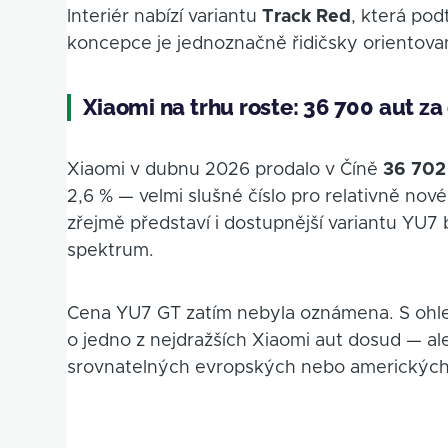
Interiér nabízí variantu
Track Red
, která pod
koncepce je jednoznačně řidičsky orientova
Xiaomi na trhu roste: 36 700 aut z
Xiaomi v dubnu 2026 prodalo v Číně
36 702
2,6 % — velmi slušné číslo pro relativně nov
zřejmě představí i dostupnější variantu YU7
spektrum.
Cena YU7 GT zatím nebyla oznámena. S ohle
o jedno z nejdražších Xiaomi aut dosud — a
srovnatelných evropských nebo amerických