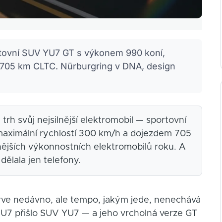
ortovní SUV YU7 GT s výkonem 990 koní,
 705 km CLTC. Nürburgring v DNA, design
trh svůj nejsilnější elektromobil — sportovní
aximální rychlostí 300 km/h a dojezdem 705
nějších výkonnostních elektromobilů roku. A
 dělala jen telefony.
prve nedávno, ale tempo, jakým jede, nenechává
7 přišlo SUV YU7 — a jeho vrcholná verze GT