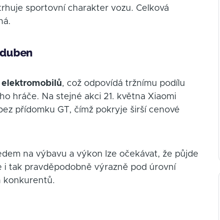
trhuje sportovní charakter vozu. Celková
ná.
a duben
 elektromobilů
, což odpovídá tržnímu podílu
ého hráče. Na stejné akci 21. května Xiaomi
 bez přídomku GT, čímž pokryje širší cenové
dem na výbavu a výkon lze očekávat, že půjde
le i tak pravděpodobně výrazně pod úrovní
 konkurentů.