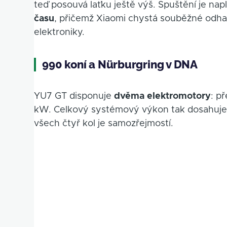
teď posouvá laťku ještě výš. Spuštění je na
času
, přičemž Xiaomi chystá souběžné odhal
elektroniky.
990 koní a Nürburgring v DNA
YU7 GT disponuje
dvěma elektromotory
: p
kW. Celkový systémový výkon tak dosahuj
všech čtyř kol je samozřejmostí.