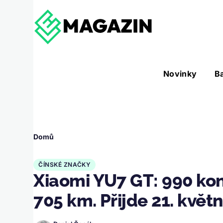
Přejít k hlavnímu obsahu
Hlavní
Novinky
B
Nástroje sub-navigation
navigace
Drobečková
Domů
navigace
ČÍNSKÉ ZNAČKY
Xiaomi YU7 GT: 990 kon
705 km. Přijde 21. květ