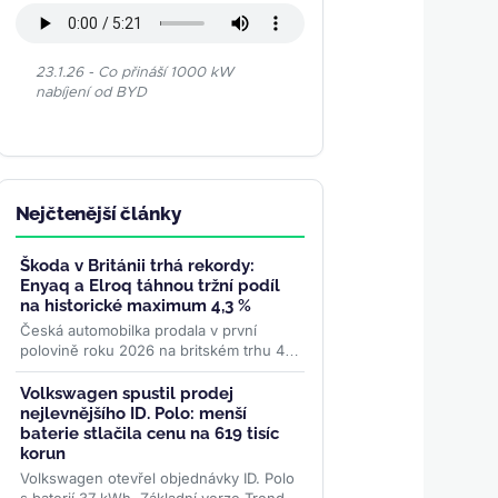
23.1.26 - Co přináší 1000 kW
nabíjení od BYD
Nejčtenější články
Škoda v Británii trhá rekordy:
Enyaq a Elroq táhnou tržní podíl
na historické maximum 4,3 %
Česká automobilka prodala v první
polovině roku 2026 na britském trhu 46
508 vozů — nejvíc v historii. Elektrická
dvojka Enyaq a Elroq...
>>
Volkswagen spustil prodej
nejlevnějšího ID. Polo: menší
baterie stlačila cenu na 619 tisíc
korun
Volkswagen otevřel objednávky ID. Polo