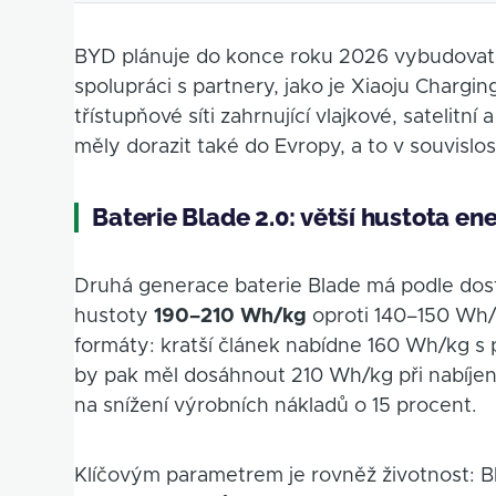
BYD plánuje do konce roku 2026 vybudovat
spolupráci s partnery, jako je Xiaoju Chargi
třístupňové síti zahrnující vlajkové, satelitn
měly dorazit také do Evropy, a to v souvisl
Baterie Blade 2.0: větší hustota ene
Druhá generace baterie Blade má podle do
hustoty
190–210 Wh/kg
oproti 140–150 Wh/
formáty: kratší článek nabídne 160 Wh/kg s p
by pak měl dosáhnout 210 Wh/kg při nabíjení 
na snížení výrobních nákladů o 15 procent.
Klíčovým parametrem je rovněž životnost: B