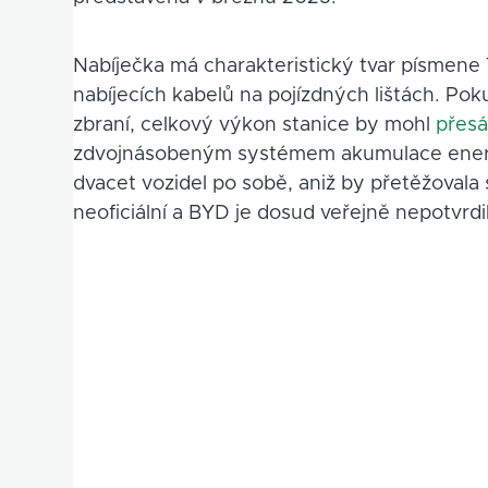
Nabíječka má charakteristický tvar písmene
nabíjecích kabelů na pojízdných lištách. P
zbraní, celkový výkon stanice by mohl
přes
zdvojnásobeným systémem akumulace energi
dvacet vozidel po sobě, aniž by přetěžovala
neoficiální a BYD je dosud veřejně nepotvrdil