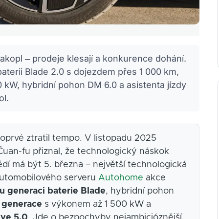
kopl – prodeje klesají a konkurence dohání.
aterii Blade 2.0 s dojezdem přes 1 000 km,
kW, hybridní pohon DM 6.0 a asistenta jízdy
ol.
oprvé ztratil tempo. V listopadu 2025
uan-fu přiznal, že technologický náskok
dí má být 5. března – největší technologická
 automobilového serveru
Autohome
akce
u generaci baterie Blade
, hybridní pohon
 generace
s výkonem až 1 500 kW a
Eye 5.0
. Jde o bezpochyby nejambicióznější