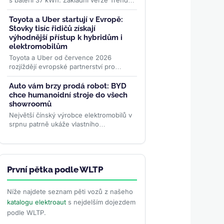
s baterií 37 kWh. Základní verze Trend
startuje v Německu na 24 995 eurech, v
Česku na 619 000 Kč....
>>
Toyota a Uber startují v Evropě:
Stovky tisíc řidičů získají
výhodnější přístup k hybridům i
elektromobilům
Toyota a Uber od července 2026
rozjíždějí evropské partnerství pro
stovky tisíc řidičů. Nabídka zahrnuje
hybridy, elektromobily i ojetiny...
>>
Auto vám brzy prodá robot: BYD
chce humanoidní stroje do všech
showroomů
Největší čínský výrobce elektromobilů v
srpnu patrně ukáže vlastního
humanoidního robota. Má zákazníkům
předvádět vozy, oživovat...
>>
První pětka podle WLTP
Níže najdete seznam pěti vozů z našeho
katalogu elektroaut
s nejdelším dojezdem
podle WLTP.