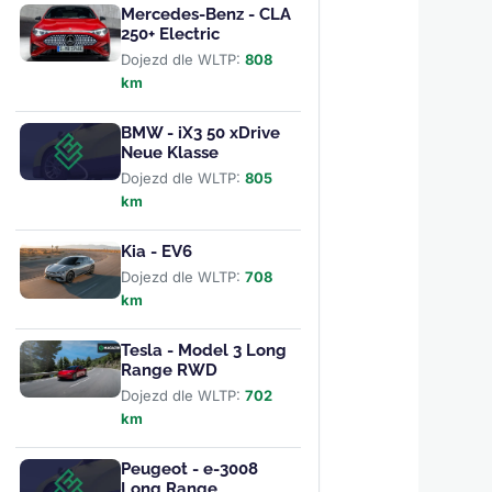
Mercedes-Benz - CLA
250+ Electric
Dojezd dle WLTP:
808
km
BMW - iX3 50 xDrive
Neue Klasse
Dojezd dle WLTP:
805
km
Kia - EV6
Dojezd dle WLTP:
708
km
Tesla - Model 3 Long
Range RWD
Dojezd dle WLTP:
702
km
Peugeot - e-3008
Long Range