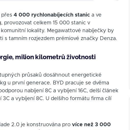
 přes
4 000 rychlonabíjecích stanic
a ve
ng, provozovat celkem 15 000 stanic v
í a komunitní lokality. Megawattové nabíječky by
osti s tamním rozjezdem prémiové značky Denza.
rgie, milion kilometrů životnosti
stupných průsaků dosáhnout energetické
kg u první generace. BYD pracuje se dvěma
odporou nabíjení 8C a vybíjení 16C, delší článek
3C a vybíjení 8C. U delšího formátu firma cílí
lade 2.0 je konstruována pro
více než 3 000