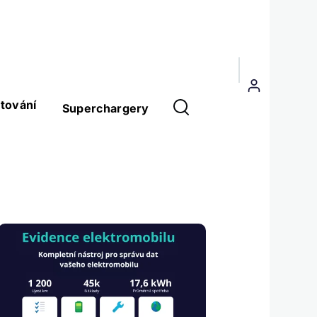
Menu
uživatelského
tování
Superchargery
účtu
Obrázek