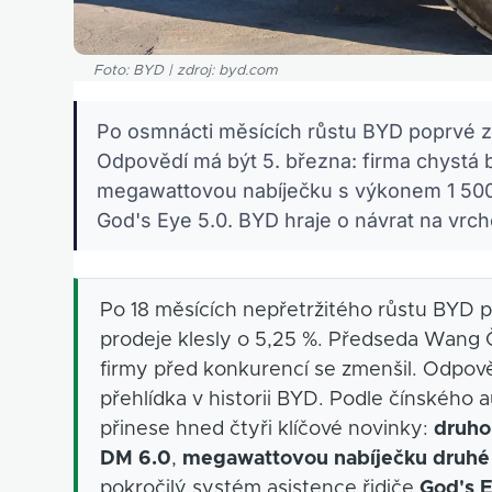
Foto: BYD | zdroj: byd.com
Po osmnácti měsících růstu BYD poprvé za
Odpovědí má být 5. března: firma chystá b
megawattovou nabíječku s výkonem 1 500 
God's Eye 5.0. BYD hraje o návrat na vrch
Po 18 měsících nepřetržitého růstu BYD p
prodeje klesly o 5,25 %. Předseda Wang Č
firmy před konkurencí se zmenšil. Odpově
přehlídka v historii BYD. Podle čínského
přinese hned čtyři klíčové novinky:
druho
DM 6.0
,
megawattovou nabíječku druhé
pokročilý systém asistence řidiče
God's 