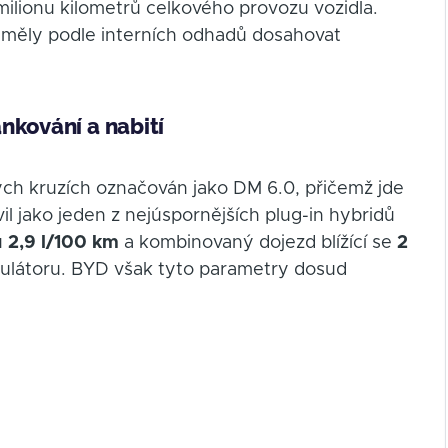
 milionu kilometrů celkového provozu vozidla.
 měly podle interních odhadů dosahovat
nkování a nabití
ch kruzích označován jako DM 6.0, přičemž jde
l jako jeden z nejúspornějších plug-in hybridů
u
2,9 l/100 km
a kombinovaný dojezd blížící se
2
mulátoru. BYD však tyto parametry dosud