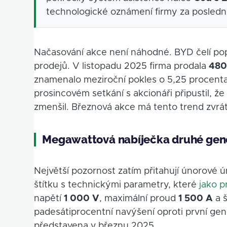
technologické oznámení firmy za poslední
Načasování akce není náhodné. BYD čelí pop
prodejů. V listopadu 2025 firma prodala
480
znamenalo meziroční pokles o 5,25 procent
prosincovém setkání s akcionáři připustil, 
zmenšil. Březnová akce má tento trend zvrát
Megawattová nabíječka druhé gener
Největší pozornost zatím přitahují únorové ú
štítku s technickými parametry, které
jako p
napětí
1 000 V
, maximální proud
1 500 A
a 
padesátiprocentní navýšení oproti první gen
představena v březnu 2025.