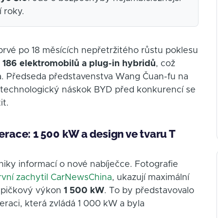
 roky.
rvé po 18 měsících nepřetržitého růstu poklesu
 186 elektromobilů a plug-in hybridů
, což
a. Předseda představenstva Wang Čuan-fu na
že technologický náskok BYD před konkurencí se
it.
ace: 1 500 kW a design ve tvaru T
niky informací o nové nabíječce. Fotografie
rvní zachytil CarNewsChina
, ukazují maximální
špičkový výkon
1 500 kW
. To by představovalo
eraci, která zvládá 1 000 kW a byla