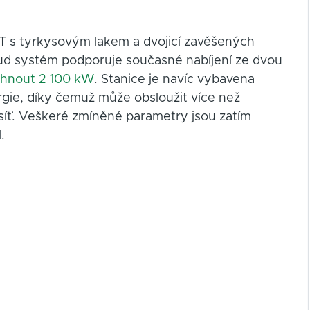
 T s tyrkysovým lakem a dvojicí zavěšených
okud systém podporuje současné nabíjení ze dvou
áhnout 2 100 kW
. Stanice je navíc vybavena
e, díky čemuž může obsloužit více než
 síť. Veškeré zmíněné parametry jsou zatím
.