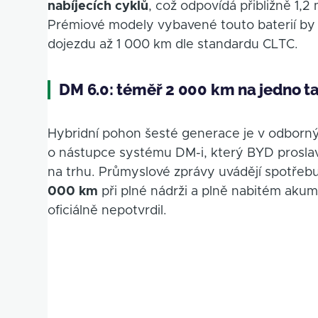
nabíjecích cyklů
, což odpovídá přibližně 1,2
Prémiové modely vybavené touto baterií by
dojezdu až 1 000 km dle standardu CLTC.
DM 6.0: téměř 2 000 km na jedno ta
Hybridní pohon šesté generace je v odborný
o nástupce systému DM-i, který BYD proslavi
na trhu. Průmyslové zprávy uvádějí spotřeb
000 km
při plné nádrži a plně nabitém aku
oficiálně nepotvrdil.