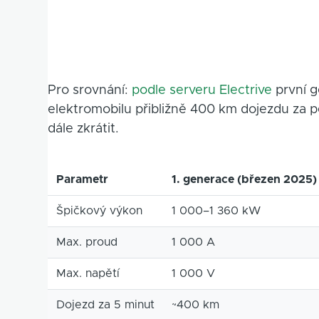
Pro srovnání:
podle serveru Electrive
první g
elektromobilu přibližně 400 km dojezdu za 
dále zkrátit.
Parametr
1. generace (březen 2025)
Špičkový výkon
1 000–1 360 kW
Max. proud
1 000 A
Max. napětí
1 000 V
Dojezd za 5 minut
~400 km