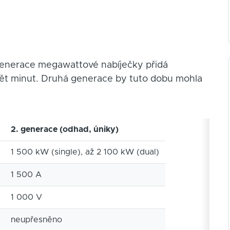
enerace megawattové nabíječky přidá
pět minut. Druhá generace by tuto dobu mohla
2. generace (odhad, úniky)
1 500 kW (single), až 2 100 kW (dual)
1 500 A
1 000 V
neupřesněno