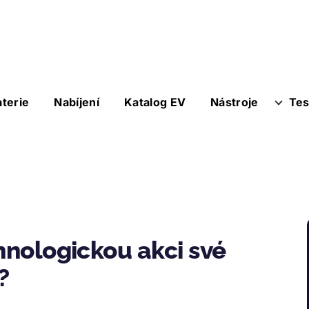
aterie
Nabíjení
Katalog EV
Nástroje
Tes
hnologickou akci své
?