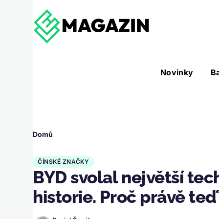
Přejít k hlavnímu obsahu
Hlavní
Novinky
B
Nástroje sub-navigation
navigace
Drobečková
Domů
navigace
ČÍNSKÉ ZNAČKY
BYD svolal největší tec
historie. Proč právě teď