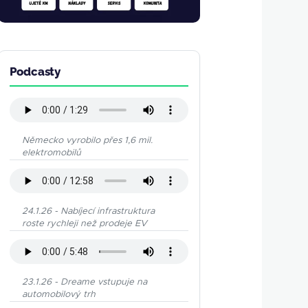
Podcasty
Německo vyrobilo přes 1,6 mil.
elektromobilů
24.1.26 - Nabíjecí infrastruktura
roste rychleji než prodeje EV
23.1.26 - Dreame vstupuje na
automobilový trh