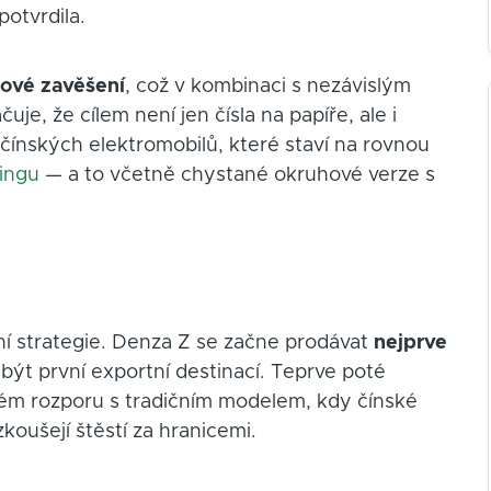
otvrdila.
kové zavěšení
, což v kombinaci s nezávislým
e, že cílem není jen čísla na papíře, ale i
čínských elektromobilů, které staví na rovnou
ingu
— a to včetně chystané okruhové verze s
ní strategie. Denza Z se začne prodávat
nejprve
být první exportní destinací. Teprve poté
mém rozporu s tradičním modelem, kdy čínské
koušejí štěstí za hranicemi.