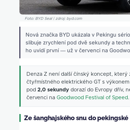
Foto: BYD Seal | zdroj: byd.com
Nová značka BYD ukázala v Pekingu sério
slibuje zrychlení pod dvě sekundy a tec
ho uvidí první — už v červenci na Goodw
Denza Z není další čínský koncept, který 
čtyřmístného elektrického GT s výkonem
pod
2,0 sekundy
dorazí do Evropy dřív, n
červenci na
Goodwood Festival of Speed
.
Ze šanghajského snu do pekingské 