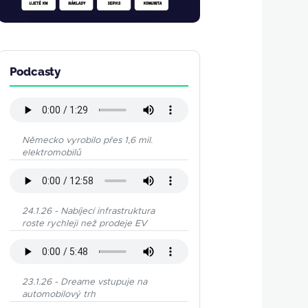
Podcasty
Německo vyrobilo přes 1,6 mil.
elektromobilů
24.1.26 - Nabíjecí infrastruktura
roste rychleji než prodeje EV
23.1.26 - Dreame vstupuje na
automobilový trh