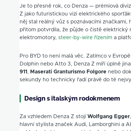
Je to přesně rok, co Denza — prémiová div
Z jako futuristickou vizi elektrického sporť
něj stal reálný vůz s poznávacími značkami
přitom potvrdila, že půjde o čistě elektrick
elektromotory,
steer-by-wire řízením
a platf
Pro BYD to není malá věc. Zatímco v Evropě
Dolphin nebo Atto 3, Denza Z míří úplně ji
911
,
Maserati Granturismo Folgore
nebo do
sekundy ho technicky řadí právě do té nejvy
Design s italským rodokmenem
Za vzhledem Denza Z stojí
Wolfgang Egger
hlavní stylista značek Audi, Lamborghini a A