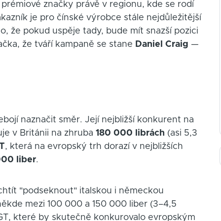
prémiové značky právě v regionu, kde se rodí
kazník je pro čínské výrobce stále nejdůležitější
to, že pokud uspěje tady, bude mít snazší pozici
ačka, že tváří kampaně se stane
Daniel Craig
—
ojí naznačit směr. Její nejbližší konkurent na
tuje v Británii na zhruba
180 000 librách
(asi 5,3
T
, která na evropský trh dorazí v nejbližších
00 liber
.
htít "podseknout" italskou i německou
někde mezi 100 000 a 150 000 liber (3–4,5
ké GT, které by skutečně konkurovalo evropským