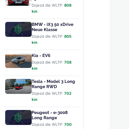
Dojezd dle WLTP:
808
km
BMW - iX3 50 xDrive
Neue Klasse
Dojezd dle WLTP:
805
km
Kia - EV6
Dojezd dle WLTP:
708
km
Tesla - Model 3 Long
Range RWD
Dojezd dle WLTP:
702
km
Peugeot - e-3008
Long Range
Dojezd dle WLTP:
700