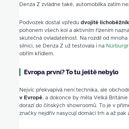
Denza Z zvládne také, automobilka zatím nep
Podvozek dostal vpředu
dvojité lichoběžní
pohonem všech kol a aktivním řízením naznačuj
skutečná ovladatelnost. Na rozdíl od mnoha 
silnici, se Denza Z už testovala i na
Nürburgr
obřím křídlem.
Evropa první? To tu ještě nebylo
Nejvíc překvapivá není technika, ale obchod
v Evropě
, a dokonce by měla Velká Británie 
dorazí do čínských showroomů. To je v pří
značky nejdřív nasycují domácí trh a až pak z