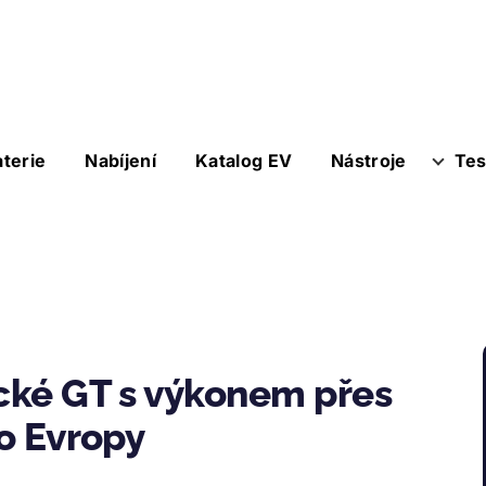
aterie
Nabíjení
Katalog EV
Nástroje
Tes
ické GT s výkonem přes
do Evropy