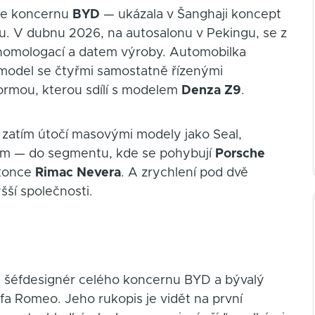
ize koncernu
BYD
— ukázala v Šanghaji koncept
áku. V dubnu 2026, na autosalonu v Pekingu, se z
, homologací a datem výroby. Automobilka
ý model se čtyřmi samostatně řízenými
ormou, kterou sdílí s modelem
Denza Z9
.
 zatím útočí masovými modely jako Seal,
nam — do segmentu, kde se pohybují
Porsche
konce
Rimac Nevera
. A zrychlení pod dvě
šší společnosti.
, šéfdesignér celého koncernu BYD a bývalý
lfa Romeo. Jeho rukopis je vidět na první