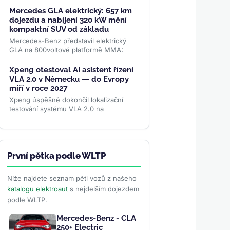
podílu 67 %. Kraluje domácí Volvo EX40,
těsně za ním Tesla...
>>
Mercedes GLA elektrický: 657 km
dojezdu a nabíjení 320 kW mění
kompaktní SUV od základů
Mercedes-Benz představil elektrický
GLA na 800voltové platformě MMA:
dojezd až 657 km WLTP, nabíjení
výkonem 320 kW a plnění na 80 % za
Xpeng otestoval AI asistent řízení
22...
>>
VLA 2.0 v Německu — do Evropy
míří v roce 2027
Xpeng úspěšně dokončil lokalizační
testování systému VLA 2.0 na
německých silnicích. AI asistent řízení
zvládá evropské dopravní...
>>
První pětka podle WLTP
Níže najdete seznam pěti vozů z našeho
katalogu elektroaut
s nejdelším dojezdem
podle WLTP.
Mercedes-Benz - CLA
250+ Electric