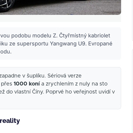
vou podobu modelu Z. Čtyřmístný kabriolet
hniku ze supersportu Yangwang U9. Evropané
oodu.
zapadne v šuplíku. Sériová verze
 přes
1000 koní
a zrychlením z nuly na sto
ež do vlastní Číny. Poprvé ho veřejnost uvidí v
reality