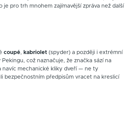
o je pro trh mnohem zajímavější zpráva než další
ké
coupé
,
kabriolet
(spyder) a později i extrémní
 v Pekingu, což naznačuje, že značka sází na
navíc mechanické kliky dveří — ne ty
li bezpečnostním předpisům vracet na kreslicí