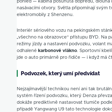
pohled — kabina posunutá dopředu, dlouhá ka
nasávacími otvory. Světla připomínají svým
elektromobily z Shenzenu.
Interiér sériového vozu na pekingském stánku
„všechno na obrazovce“ přístupu BYD. Na pa
režimy jízdy a nastavení podvozku, volant m
odhalené
karbonové vlákno
. Sportovní kbel
jde o auto primárně pro řidiče — i když má čt
Podvozek, který umí předvídat
Nejzajímavější technikou není ani tak brutál
systém řízení podvozku, který Denza převz
dokáže prediktivně nastavovat tlumiče pod
případě Yangwang U9 tato technologie doko