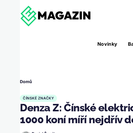
Přejít k hlavnímu obsahu
Hlavní
Novinky
B
Nástroje sub-navigation
navigace
Drobečková
Domů
navigace
ČÍNSKÉ ZNAČKY
Denza Z: Čínské elektr
1000 koní míří nejdřív 