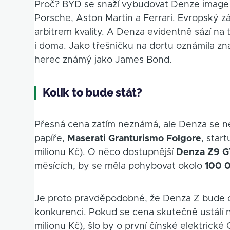
Proč? BYD se snaží vybudovat Denze image 
Porsche, Aston Martin a Ferrari. Evropský zá
arbitrem kvality. A Denza evidentně sází na 
i doma. Jako třešničku na dortu oznámila zn
herec známý jako James Bond.
Kolik to bude stát?
Přesná cena zatím neznámá, ale Denza se neb
papíře,
Maserati Granturismo Folgore
, star
milionu Kč). O něco dostupnější
Denza Z9 G
měsících, by se měla pohybovat okolo
100 0
Je proto pravděpodobné, že Denza Z bude c
konkurenci. Pokud se cena skutečně ustálí 
milionu Kč), šlo by o první čínské elektric