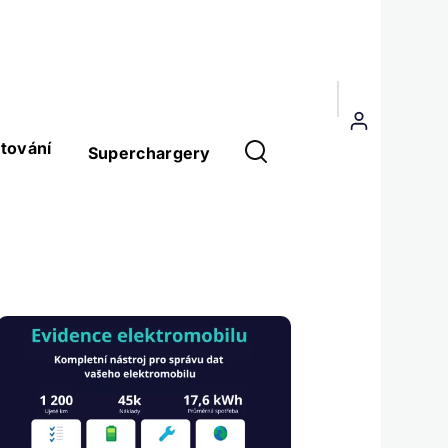
Menu
uživatelského
tování
Superchargery
účtu
Obrázek