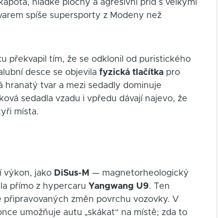
pota, hladké plochy a agresivní příď s velkými
 tvarem spíše supersporty z Modeny než
 překvapil tím, že se odklonil od puristického
lubní desce se objevila
fyzická tlačítka
pro
á hranatý tvar a mezi sedadly dominuje
íková sedadla vzadu i vpředu dávají najevo, že
yři místa.
ní výkon, jako
DiSus-M
— magnetorheologický
ala přímo z hypercaru
Yangwang U9
. Ten
le připravovaných změn povrchu vozovky. V
nce umožňuje autu „skákat“ na místě; zda to