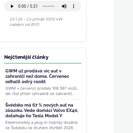
23.1.26 - Co přináší 1000 kW
nabíjení od BYD
Nejčtenější články
GWM už prodává víc aut v
zahraničí než doma. Červenec
odhalil ostrý rozdíl
GWM v červenci prodalo 108 067 vozů,
ale růst přišel výhradně ze zahraničí.
Vývoz poprvé výrazně převážil domácí
prodeje, zatímco...
>>
Švédsko má 67 % nových aut na
zásuvku. Vede domácí Volvo EX40,
dotahuje ho Tesla Model Y
Elektromobily a plug-in hybridy dosáhly
ve Švédsku ve druhém čtvrtletí 2026