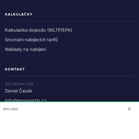
KALKULAČKY
Kalkulačka dojezdu (WLTP/EPA)
Srovnání nabíjecích tarifů
Náklady na nabíjení
KONTAKT
ŠÉFREDAKTOR
Daniel Česák
info@evmagazin.cz
✕
REKLAMA
O nás
Reklama