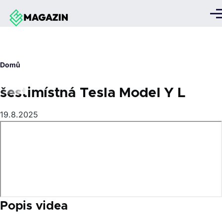
Přejít k hlavnímu obsahu
Me
Drobečková
Domů
navigace
šestimístná Tesla Model Y L
19.8.2025
Popis videa