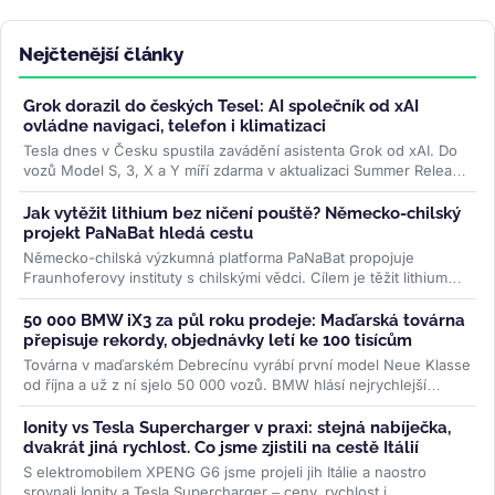
Nejčtenější články
Grok dorazil do českých Tesel: AI společník od xAI
ovládne navigaci, telefon i klimatizaci
Tesla dnes v Česku spustila zavádění asistenta Grok od xAI. Do
vozů Model S, 3, X a Y míří zdarma v aktualizaci Summer Release
— hlasem...
>>
Jak vytěžit lithium bez ničení pouště? Německo-chilský
projekt PaNaBat hledá cestu
Německo-chilská výzkumná platforma PaNaBat propojuje
Fraunhoferovy instituty s chilskými vědci. Cílem je těžit lithium
bez odpařovacích...
>>
50 000 BMW iX3 za půl roku prodeje: Maďarská továrna
přepisuje rekordy, objednávky letí ke 100 tisícům
Továrna v maďarském Debrecínu vyrábí první model Neue Klasse
od října a už z ní sjelo 50 000 vozů. BMW hlásí nejrychlejší
rozběh...
>>
Ionity vs Tesla Supercharger v praxi: stejná nabíječka,
dvakrát jiná rychlost. Co jsme zjistili na cestě Itálií
S elektromobilem XPENG G6 jsme projeli jih Itálie a naostro
srovnali Ionity a Tesla Supercharger – ceny, rychlost i