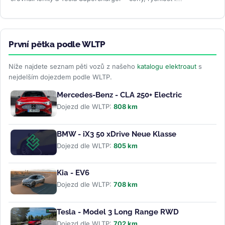
spolehlivost. Na stejné...
>>
První pětka podle WLTP
Níže najdete seznam pěti vozů z našeho
katalogu elektroaut
s
nejdelším dojezdem podle WLTP.
Mercedes-Benz - CLA 250+ Electric
Dojezd dle WLTP:
808 km
BMW - iX3 50 xDrive Neue Klasse
Dojezd dle WLTP:
805 km
Kia - EV6
Dojezd dle WLTP:
708 km
Tesla - Model 3 Long Range RWD
Dojezd dle WLTP:
702 km