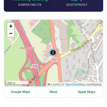
KOMPATIBILITA
DOSTUPNOST
+
−
300 m
Leaflet
|
©
OpenStreetMap
contributors
Google Maps
Waze
Apple Maps