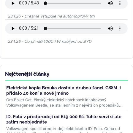
23.1.26 - Dreame vstupuje na automobilový trh
23.1.26 - Co přináší 1000 kW nabíjení od BYD
Nejčtenější články
Elektrická kopie Brouka dostala druhou šanci. GWM jí
přidalo 40 koní a nové jméno
Ora Ballet Cat, čínský elektrický hatchback inspirovaný
Volkswagenem Beetle, se stal jedním z největších propadáků
značky GWM. Za čtyři...
>>
ID. Polo v předprodeji od 619 000 Kč. Tuhle verzi si ale
zatím neobjednáte
Volkswagen spustil předprodej elektrického ID. Polo. Cena od