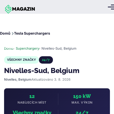
Přejít k hlavnímu obsahu
Me
Drobečková
Domů
Tesla Superchargers
navigace
Domů
Superchargery
Nivelles-Sud, Belgium
VŠECHNY ZNAČKY
24/7
Nivelles-Sud, Belgium
Nivelles, Belgium
Aktualizováno 3. 8. 2026
12
150 kW
NABÍJECÍCH MÍST
MAX. VÝKON
Všechny značky
24/7