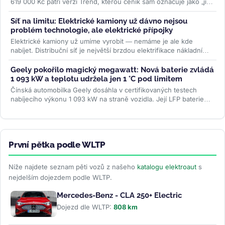
619 000 Kč patří verzi Trend, kterou ceník sám označuje jako „již
brzy"....
>>
Síť na limitu: Elektrické kamiony už dávno nejsou
problém technologie, ale elektrické přípojky
Elektrické kamiony už umíme vyrobit — nemáme je ale kde
nabíjet. Distribuční síť je největší brzdou elektrifikace nákladní
dopravy....
>>
Geely pokořilo magický megawatt: Nová baterie zvládá
1 093 kW a teplotu udržela jen 1 °C pod limitem
Čínská automobilka Geely dosáhla v certifikovaných testech
nabíjecího výkonu 1 093 kW na straně vozidla. Její LFP baterie
Aegis Gold Brick...
>>
První pětka podle WLTP
Níže najdete seznam pěti vozů z našeho
katalogu elektroaut
s
nejdelším dojezdem podle WLTP.
Mercedes-Benz - CLA 250+ Electric
Dojezd dle WLTP:
808 km