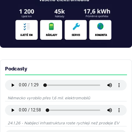
Podcasty
Německo vyrobilo přes 1,6 mil. elektromobilů
24.1.26 - Nabíjecí infrastruktura roste rychleji než prodeje EV