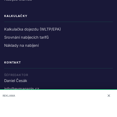
KALKULAČKY
Kalkulačka dojezdu (WLTP/EPA)
Srovnání nabíjecích tarifů
Náklady na nabíjení
KONTAKT
ŠÉFREDAKTOR
Daniel Česák
info@evmagazin.cz
✕
REKLAMA
O nás
Reklama