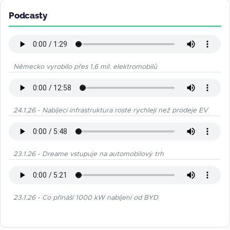
Podcasty
Německo vyrobilo přes 1,6 mil. elektromobilů
24.1.26 - Nabíjecí infrastruktura roste rychleji než prodeje EV
23.1.26 - Dreame vstupuje na automobilový trh
23.1.26 - Co přináší 1000 kW nabíjení od BYD