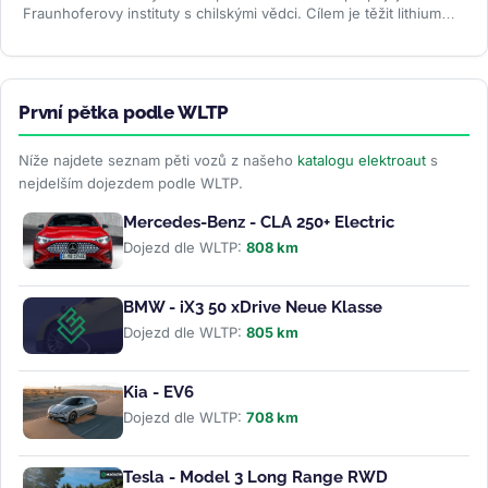
Fraunhoferovy instituty s chilskými vědci. Cílem je těžit lithium
bez odpařovacích...
>>
První pětka podle WLTP
Níže najdete seznam pěti vozů z našeho
katalogu elektroaut
s
nejdelším dojezdem podle WLTP.
Mercedes-Benz - CLA 250+ Electric
Dojezd dle WLTP:
808 km
BMW - iX3 50 xDrive Neue Klasse
Dojezd dle WLTP:
805 km
Kia - EV6
Dojezd dle WLTP:
708 km
Tesla - Model 3 Long Range RWD