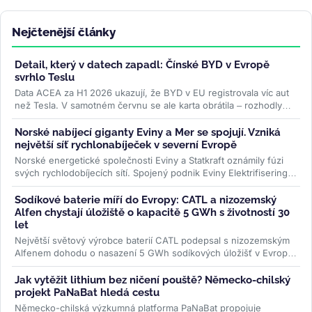
Nejčtenější články
Detail, který v datech zapadl: Čínské BYD v Evropě
svrhlo Teslu
Data ACEA za H1 2026 ukazují, že BYD v EU registrovala víc aut
než Tesla. V samotném červnu se ale karta obrátila – rozhodly
ceny paliv i...
>>
Norské nabíjecí giganty Eviny a Mer se spojují. Vzniká
největší síť rychlonabíječek v severní Evropě
Norské energetické společnosti Eviny a Statkraft oznámily fúzi
svých rychlodobíjecích sítí. Spojený podnik Eviny Elektrifisering
bude mít...
>>
Sodíkové baterie míří do Evropy: CATL a nizozemský
Alfen chystají úložiště o kapacitě 5 GWh s životností 30
let
Největší světový výrobce baterií CATL podepsal s nizozemským
Alfenem dohodu o nasazení 5 GWh sodíkových úložišť v Evropě.
Systém...
>>
Jak vytěžit lithium bez ničení pouště? Německo-chilský
projekt PaNaBat hledá cestu
Německo-chilská výzkumná platforma PaNaBat propojuje