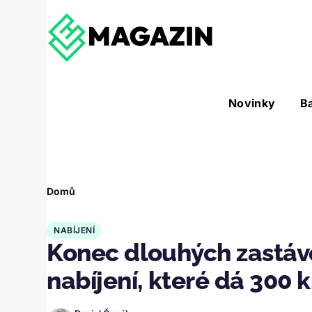
Přejít k hlavnímu obsahu
Hlavní
Novinky
B
Nástroje sub-navigation
navigace
Drobečková
Domů
navigace
NABÍJENÍ
Konec dlouhých zastáv
nabíjení, které dá 300 