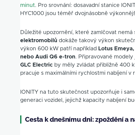
minut
. Pro srovnání: dosavadní stanice ION
HYC1000 jsou téměř dvojnásobně výkonnějš
Důležité upozornění, které zamlčovat nemá s
elektromobilů
dokáže takový výkon skutečn
výkon 600 kW patří například
Lotus Emeya,
nebo Audi Q6 e-tron
. Připravované modely
GLC Electric
by měly zvládat přibližně 400 
pracuje s maximálními rychlostmi nabíjení 
IONITY na tuto skutečnost upozorňuje i samo
generaci vozidel, jejichž kapacity nabíjení b
Cesta k dnešnímu dni: zpoždění a n