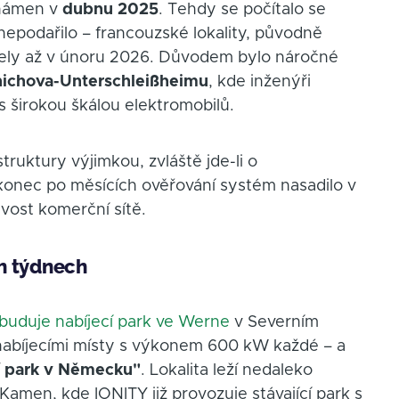
známen v
dubnu 2025
. Tehdy se počítalo se
epodařilo – francouzské lokality, původně
ely až v únoru 2026. Důvodem bylo náročné
ichova-Unterschleißheimu
, kde inženýři
s širokou škálou elektromobilů.
truktury výjimkou, zvláště jde-li o
konec po měsících ověřování systém nasadilo v
vost komerční sítě.
h týdnech
buduje nabíjecí park ve Werne
v Severním
nabíjecími místy s výkonem 600 kW každé – a
cí park v Německu"
. Lokalita leží nedaleko
 Kamen, kde IONITY již provozuje stávající park s