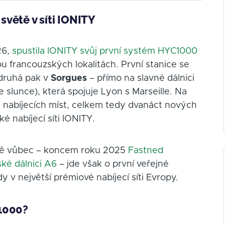
 světě v síti IONITY
26,
spustila IONITY svůj první systém HYC1000
 francouzských lokalitách. První stanice se
 druhá pak v
Sorgues
– přímo na slavné dálnici
 slunce), která spojuje Lyon s Marseille. Na
t nabíjecích míst, celkem tedy dvanáct nových
nabíjecí síti IONITY.
opě vůbec – koncem roku 2025
Fastned
ské dálnici A6
– jde však o první veřejné
 v největší prémiové nabíjecí síti Evropy.
C1000?