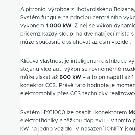
Alpitronic, výrobce z jihotyrolského Bolzana
Systém funguje na principu centrálního vý
výkonem
1 000 kW
. Z něj se výkon dynami
přičemž každý sloup má dvě nabíjecí místa
může současně obsluhovat až osm vozidel.
Klíčová vlastnost je inteligentní distribuce v
stojanu více aut, výkon se rovnoměrně rozdě
může získat až
600 kW
– a to při napětí až
konektor CCS. Právě tato hodnota je momen
elektromobily přes CCS technicky realizovat
Systém HYC1000 lze osadit i konektorem
MC
elektrotřídníky a těžkou dopravu – v tomto 
kW na jedno vozidlo. V nasazení IONITY jso