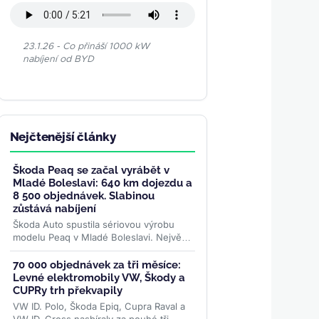
23.1.26 - Co přináší 1000 kW
nabíjení od BYD
Nejčtenější články
Škoda Peaq se začal vyrábět v
Mladé Boleslavi: 640 km dojezdu a
8 500 objednávek. Slabinou
zůstává nabíjení
Škoda Auto spustila sériovou výrobu
modelu Peaq v Mladé Boleslavi. Největší
elektromobil značky se montuje na
stejné lince jako Enyaq a...
>>
70 000 objednávek za tři měsíce:
Levné elektromobily VW, Škody a
CUPRy trh překvapily
VW ID. Polo, Škoda Epiq, Cupra Raval a