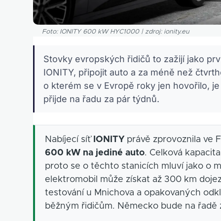
Foto: IONITY 600 kW HYC1000 | zdroj: ionity.eu
Stovky evropských řidičů to zažijí jako pr
IONITY, připojit auto a za méně než čtvrt
o kterém se v Evropě roky jen hovořilo, 
přijde na řadu za pár týdnů.
Nabíjecí síť
IONITY
právě zprovoznila ve F
600 kW na jediné auto
. Celková kapacit
proto se o těchto stanicích mluví jako o
elektromobil může získat až 300 km doje
testování u Mnichova a opakovaných odkl
běžným řidičům. Německo bude na řadě z