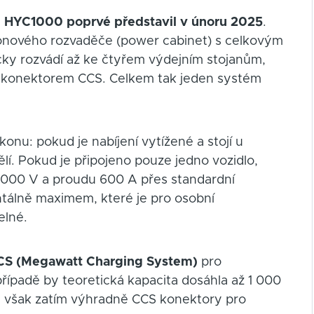
,
HYC1000 poprvé představil v únoru 2025
.
konového rozvaděče (power cabinet) s celkovým
cky rozvádí až ke čtyřem výdejním stojanům,
 s konektorem CCS. Celkem tak jeden systém
ýkonu: pokud je nabíjení vytížené a stojí u
lí. Pokud je připojeno pouze jedno vozidlo,
 1 000 V a proudu 600 A přes standardní
tálně maximem, které je pro osobní
elné.
S (Megawatt Charging System)
pro
případě by teoretická kapacita dosáhla až 1 000
u však zatím výhradně CCS konektory pro