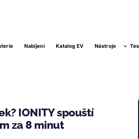
aterie
Nabíjení
Katalog EV
Nástroje
Tes
ek? IONITY spouští
km za 8 minut