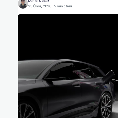
Daniel Česák
23 Únor, 2026 · 5 min čtení