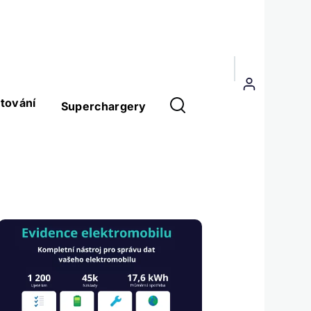
Menu
uživatelského
tování
Superchargery
účtu
Obrázek