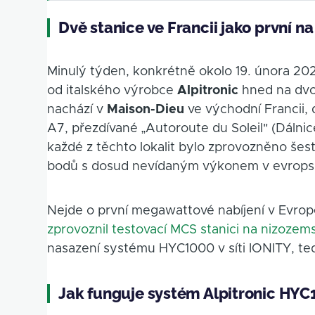
Dvě stanice ve Francii jako první na
Minulý týden, konkrétně okolo 19. února 20
od italského výrobce
Alpitronic
hned na dvou
nachází v
Maison-Dieu
ve východní Francii,
A7, přezdívané „Autoroute du Soleil" (Dálnice
každé z těchto lokalit bylo zprovozněno šes
bodů s dosud nevídaným výkonem v evropské 
Nejde o první megawattové nabíjení v Evr
zprovoznil testovací MCS stanici na nizozem
nasazení systému HYC1000 v síti IONITY, tedy
Jak funguje systém Alpitronic HY