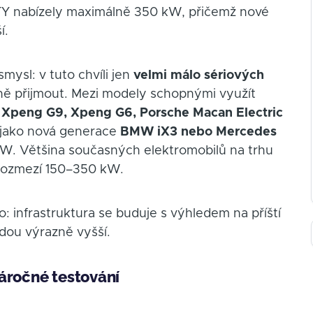
ITY nabízely maximálně 350 kW, přičemž nové
í.
mysl: v tuto chvíli jen
velmi málo sériových
ě přijmout. Mezi modely schopnými využít
 Xpeng G9, Xpeng G6, Porsche Macan Electric
 jako nová generace
BMW iX3 nebo Mercedes
kW. Většina současných elektromobilů na trhu
v rozmezí 150–350 kW.
: infrastruktura se buduje s výhledem na příští
udou výrazně vyšší.
áročné testování