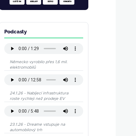
Podcasty
Německo vyrobilo přes 1,6 mil.
elektromobilů
24.1.26 - Nabíjecí infrastruktura
roste rychleji než prodeje EV
23.1.26 - Dreame vstupuje na
automobilový trh