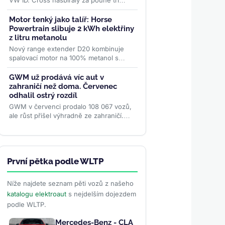
VW ID. Cross nasbíraly za pouhé tři
měsíce přes 70 000 objednávek. Levná
rodina elektromobilů...
>>
Motor tenký jako talíř: Horse
Powertrain slibuje 2 kWh elektřiny
z litru metanolu
Nový range extender D20 kombinuje
spalovací motor na 100% metanol s
kompaktním diskovým generátorem o
účinnosti 96,4 %. Firma slibuje
GWM už prodává víc aut v
studený...
>>
zahraničí než doma. Červenec
odhalil ostrý rozdíl
GWM v červenci prodalo 108 067 vozů,
ale růst přišel výhradně ze zahraničí.
Vývoz poprvé výrazně převážil domácí
prodeje, zatímco...
>>
První pětka podle WLTP
Níže najdete seznam pěti vozů z našeho
katalogu elektroaut
s nejdelším dojezdem
podle WLTP.
Mercedes-Benz - CLA