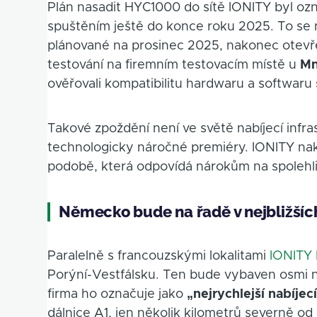
Plán nasadit HYC1000 do sítě IONITY byl o
spuštěním ještě do konce roku 2025. To se n
plánované na prosinec 2025, nakonec otevř
testování na firemním testovacím místě u
Mn
ověřovali kompatibilitu hardwaru a softwaru 
Takové zpoždění není ve světě nabíjecí infras
technologicky náročné premiéry. IONITY na
podobě, která odpovídá nárokům na spolehli
Německo bude na řadě v nejbližšíc
Paralelně s francouzskými lokalitami
IONITY 
Porýní-Vestfálsku. Ten bude vybaven osmi 
firma ho označuje jako
„nejrychlejší nabíje
dálnice A1, jen několik kilometrů severně od