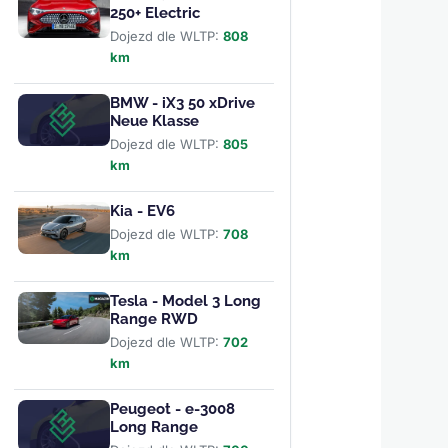
250+ Electric
Dojezd dle WLTP:
808
km
BMW - iX3 50 xDrive
Neue Klasse
Dojezd dle WLTP:
805
km
Kia - EV6
Dojezd dle WLTP:
708
km
Tesla - Model 3 Long
Range RWD
Dojezd dle WLTP:
702
km
Peugeot - e-3008
Long Range