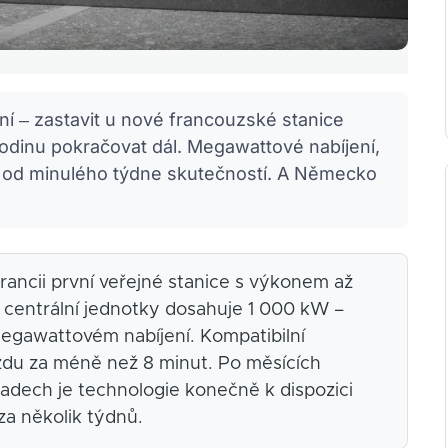
vní – zastavit u nové francouzské stanice
hodinu pokračovat dál. Megawattové nabíjení,
je od minulého týdne skutečností. A Německo
rancii první veřejné stanice s výkonem až
a centrální jednotky dosahuje 1 000 kW –
 megawattovém nabíjení. Kompatibilní
zdu za méně než 8 minut. Po měsících
adech je technologie konečně k dispozici
a několik týdnů.