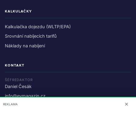
KALKULAČKY
Kalkulačka dojezdu (WLTP/EPA)
Srovnání nabíjecích tarifů
Náklady na nabíjení
KONTAKT
ŠÉFREDAKTOR
Daniel Česák
info@evmagazin.cz
✕
REKLAMA
O nás
Reklama