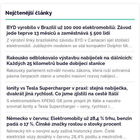
Nejčtenější články
BYD vyrobilo v Brazílii už 100 000 elektromobilů: Závod
jede teprve 13 měsíců a zaměstnává 5 500 lidí
Z výrobní linky brazilského závodu BYD v Camacari sjel stotisící
elektromobil. Jubilejním modelem se stal kompaktní Dolphin Mini
a...
>>
Rakousko odblokovalo výstavbu nabíječek na dálnicích:
Každých 25 kilometrů bude dobíjecí stanice
Rakouský parlament schválil novelu zákona, která ruší ochranná
pásma čerpacích stanic a umožní masivní rozvoj nabíjecí
infrastruktury....
>>
Ionity vs Tesla Supercharger v praxi: stejná nabíječka,
dvakrát jiná rychlost. Co jsme zjistili na cestě Itálií
S elektromobilem XPENG G6 jsme projeli jih Itálie a naostro
srovnali Ionity a Tesla Supercharger – ceny, rychlost i
spolehlivost. Na stejné...
>>
Německo v červnu: Elektromobily už 28,4 % trhu, benzin
padá o 17 %. Čínské značky rostou o stovky procent
Německý trh s novými auty zažívá historický zlom. Čistě
elektrické vozy dosáhly v červnu 28,4% podílu a meziročně