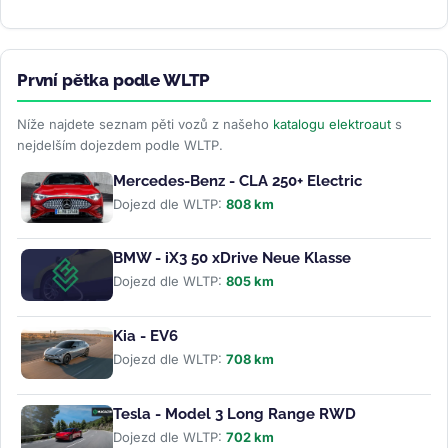
vyskočily o 78 %....
>>
První pětka podle WLTP
Níže najdete seznam pěti vozů z našeho
katalogu elektroaut
s
nejdelším dojezdem podle WLTP.
Mercedes-Benz - CLA 250+ Electric
Dojezd dle WLTP:
808 km
BMW - iX3 50 xDrive Neue Klasse
Dojezd dle WLTP:
805 km
Kia - EV6
Dojezd dle WLTP:
708 km
Tesla - Model 3 Long Range RWD
Dojezd dle WLTP:
702 km