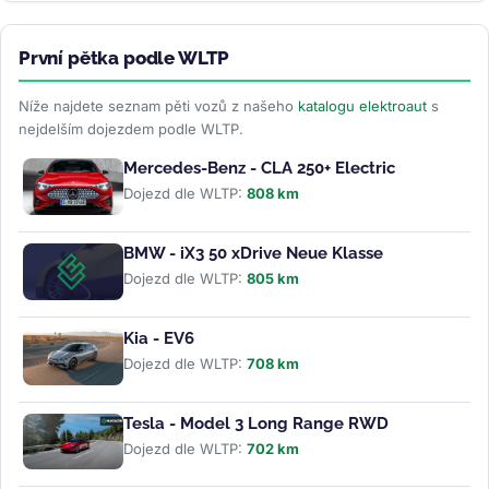
První pětka podle WLTP
Níže najdete seznam pěti vozů z našeho
katalogu elektroaut
s
nejdelším dojezdem podle WLTP.
Mercedes-Benz - CLA 250+ Electric
Dojezd dle WLTP:
808 km
BMW - iX3 50 xDrive Neue Klasse
Dojezd dle WLTP:
805 km
Kia - EV6
Dojezd dle WLTP:
708 km
Tesla - Model 3 Long Range RWD
Dojezd dle WLTP:
702 km