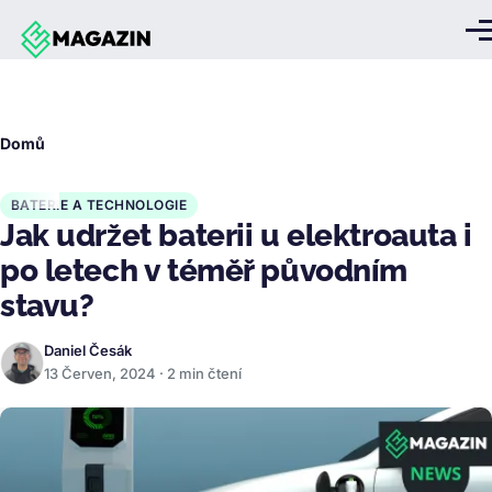
Přejít k hlavnímu obsahu
Me
Drobečková
Domů
navigace
BATERIE A TECHNOLOGIE
Jak udržet baterii u elektroauta i
po letech v téměř původním
stavu?
Daniel Česák
13 Červen, 2024 · 2 min čtení