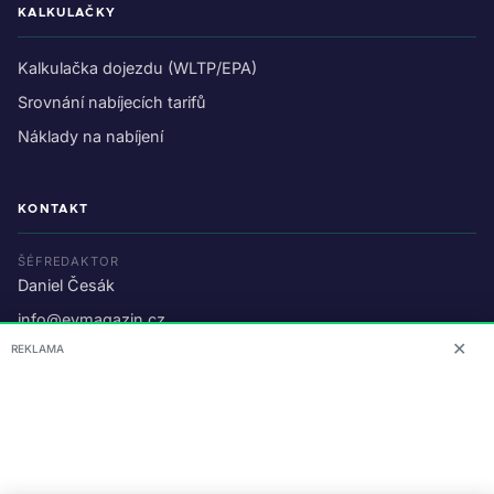
KALKULAČKY
Kalkulačka dojezdu (WLTP/EPA)
Srovnání nabíjecích tarifů
Náklady na nabíjení
KONTAKT
ŠÉFREDAKTOR
Daniel Česák
info@evmagazin.cz
✕
REKLAMA
O nás
Reklama