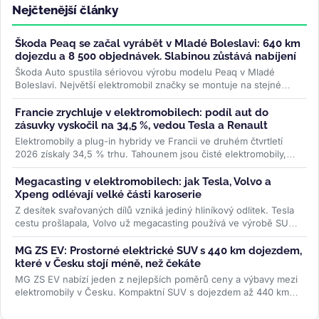
Nejčtenější články
Škoda Peaq se začal vyrábět v Mladé Boleslavi: 640 km
dojezdu a 8 500 objednávek. Slabinou zůstává nabíjení
Škoda Auto spustila sériovou výrobu modelu Peaq v Mladé
Boleslavi. Největší elektromobil značky se montuje na stejné
lince jako Enyaq a...
>>
Francie zrychluje v elektromobilech: podíl aut do
zásuvky vyskočil na 34,5 %, vedou Tesla a Renault
Elektromobily a plug-in hybridy ve Francii ve druhém čtvrtletí
2026 získaly 34,5 % trhu. Tahounem jsou čisté elektromobily,
jejichž registrace...
>>
Megacasting v elektromobilech: jak Tesla, Volvo a
Xpeng odlévají velké části karoserie
Z desítek svařovaných dílů vzniká jediný hliníkový odlitek. Tesla
cestu prošlapala, Volvo už megacasting používá ve výrobě SUV
EX60 a...
>>
MG ZS EV: Prostorné elektrické SUV s 440 km dojezdem,
které v Česku stojí méně, než čekáte
MG ZS EV nabízí jeden z nejlepších poměrů ceny a výbavy mezi
elektromobily v Česku. Kompaktní SUV s dojezdem až 440 km
WLTP a 7letou...
>>