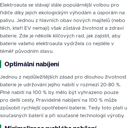
Elektroauta se stávají stále populárnější volbou pro
řidiče díky jejich ekologickým výhodám a úsporám na
palivu. Jednou z hlavních obav nových majitelů (nebo
těch, kteří EV nemají) však zůstává životnost a zdraví
baterie. Zde je několik klíčových rad, jak zajistit, aby
baterie vašeho elektroauta vydržela co nejdéle v
téměř původním stavu.
Optimální nabíjení
Jednou z nejdůležitějších zásad pro dlouhou životnost
baterie je udržování jejího nabití v rozmezí 20-80 %.
Plné nabití na 100 % by mělo být vyhrazeno pouze
pro delší cesty. Pravidelné nabíjení na 100 % může
způsobit rychlejší opotřebení baterie. Tedy toto platí u
současných baterií a při současné technologii výroby.