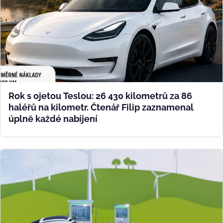
Rok s ojetou Teslou: 26 430 kilometrů za 86
haléřů na kilometr. Čtenář Filip zaznamenal
úplně každé nabíjení