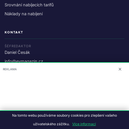
Srovnání nabíjecích tarifů
Náklady na nabíjení
KONTAKT
ŠÉFREDAKTOR
Daniel Česák
info@evmagazin.cz
✕
REKLAMA
O nás
Reklama
© 2026 EV Magazin.
Podmínky a ochrana dat
.
Na tomto webu používáme soubory cookies pro zlepšení vašeho
Data:
CC BY-NC-SA 4.0
·
© OpenStreetMap
uživatelského zážitku.
Více informací
Tvorba webu:
Studiografix