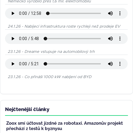
Německo vyrobilo přes 1,6 mil. elektromobilů
24.1.26 - Nabíjecí infrastruktura roste rychleji než prodeje EV
23.1.26 - Dreame vstupuje na automobilový trh
23.1.26 - Co přináší 1000 kW nabíjení od BYD
Nejčtenější články
Zoox smí účtovat jízdné za robotaxi. Amazonův projekt
přechází z testů k byznysu