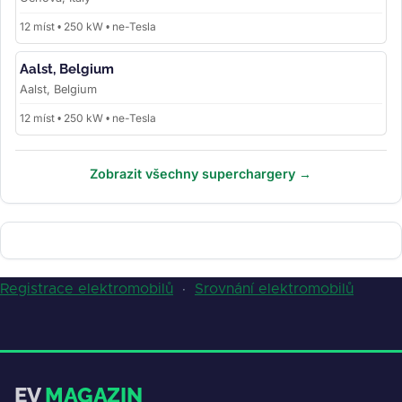
12 míst • 250 kW • ne-Tesla
Aalst, Belgium
Aalst, Belgium
12 míst • 250 kW • ne-Tesla
Zobrazit všechny superchargery →
Registrace elektromobilů
·
Srovnání elektromobilů
EV
MAGAZIN