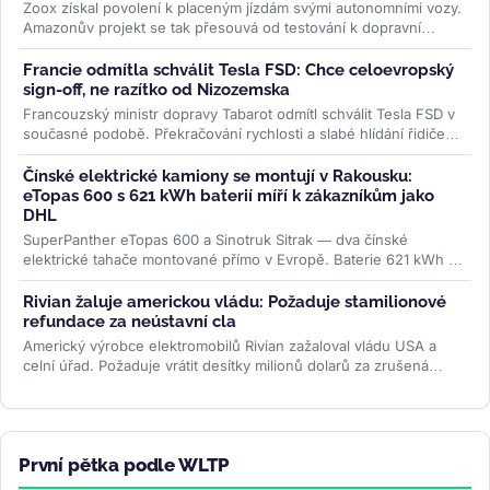
Zoox získal povolení k placeným jízdám svými autonomními vozy.
Amazonův projekt se tak přesouvá od testování k dopravní
službě, kde...
>>
Francie odmítla schválit Tesla FSD: Chce celoevropský
sign-off, ne razítko od Nizozemska
Francouzský ministr dopravy Tabarot odmítl schválit Tesla FSD v
současné podobě. Překračování rychlosti a slabé hlídání řidiče
ve...
>>
Čínské elektrické kamiony se montují v Rakousku:
eTopas 600 s 621 kWh baterií míří k zákazníkům jako
DHL
SuperPanther eTopas 600 a Sinotruk Sitrak — dva čínské
elektrické tahače montované přímo v Evropě. Baterie 621 kWh od
CATL, reálný...
>>
Rivian žaluje americkou vládu: Požaduje stamilionové
refundace za neústavní cla
Americký výrobce elektromobilů Rivian zažaloval vládu USA a
celní úřad. Požaduje vrátit desítky milionů dolarů za zrušená
Trumpova...
>>
První pětka podle WLTP