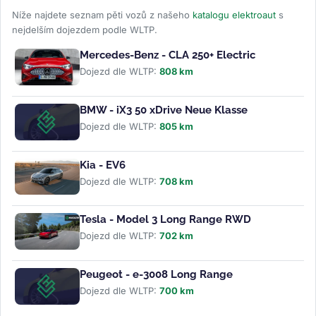
Níže najdete seznam pěti vozů z našeho
katalogu elektroaut
s
nejdelším dojezdem podle WLTP.
Mercedes-Benz - CLA 250+ Electric
Dojezd dle WLTP:
808 km
BMW - iX3 50 xDrive Neue Klasse
Dojezd dle WLTP:
805 km
Kia - EV6
Dojezd dle WLTP:
708 km
Tesla - Model 3 Long Range RWD
Dojezd dle WLTP:
702 km
Peugeot - e-3008 Long Range
Dojezd dle WLTP:
700 km