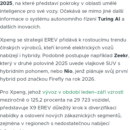
2025
, na které představí pokroky v oblasti umělé
inteligence pro své vozy. Očekává se mimo jiné další
informace o systému autonomního řízení
Turing AI
a
dalších inovacích.
Xpeng se strategií EREV přidává k rostoucímu trendu
čínských výrobců, kteří kromě elektrických vozů
nabízejí i hybridy. Podobně postupuje například
Zeekr
,
který v druhé polovině 2025 uvede vlajkové SUV s
hybridním pohonem, nebo
Nio
, jenž plánuje svůj první
hybrid pod značkou Firefly na rok 2026.
Pro Xpeng, jehož
vývoz v období leden–září vzrostl
meziročně o 125,2 procenta na 29 723 vozidel,
představuje X9 EREV důležitý krok k diverzifikaci
nabídky a oslovení nových zákaznických segmentů,
zejména v regionech s nedostatečnou nabíjecí