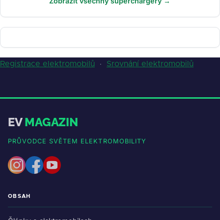
Zobrazit všechny superchargery →
Registrace elektromobilů
·
Srovnání elektromobilů
EV
MAGAZIN
PRŮVODCE SVĚTEM ELEKTROMOBILITY
OBSAH