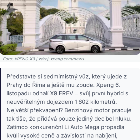
Foto: XPENG X9 | zdroj: xpeng.com/news
Představte si sedmimístný vůz, který ujede z
Prahy do Říma a ještě mu zbude. Xpeng 6.
listopadu odhalí X9 EREV – svůj první hybrid s
neuvěřitelným dojezdem 1 602 kilometrů.
Největší překvapení? Benzínový motor pracuje
tak tiše, že přidává pouze jediný decibel hluku.
Zatímco konkurenční Li Auto Mega propadla
kvůli vysoké ceně a závislosti na nabíjení,