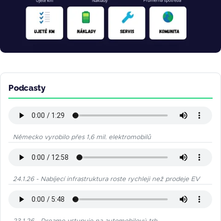
Podcasty
Německo vyrobilo přes 1,6 mil. elektromobilů
24.1.26 - Nabíjecí infrastruktura roste rychleji než prodeje EV