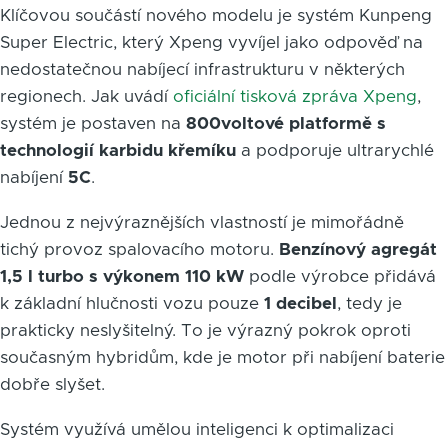
Klíčovou součástí nového modelu je systém Kunpeng
Super Electric, který Xpeng vyvíjel jako odpověď na
nedostatečnou nabíjecí infrastrukturu v některých
regionech. Jak uvádí
oficiální tisková zpráva Xpeng
,
systém je postaven na
800voltové platformě s
technologií karbidu křemíku
a podporuje ultrarychlé
nabíjení
5C
.
Jednou z nejvýraznějších vlastností je mimořádně
tichý provoz spalovacího motoru.
Benzínový agregát
1,5 l turbo s výkonem 110 kW
podle výrobce přidává
k základní hlučnosti vozu pouze
1 decibel
, tedy je
prakticky neslyšitelný. To je výrazný pokrok oproti
současným hybridům, kde je motor při nabíjení baterie
dobře slyšet.
Systém využívá umělou inteligenci k optimalizaci