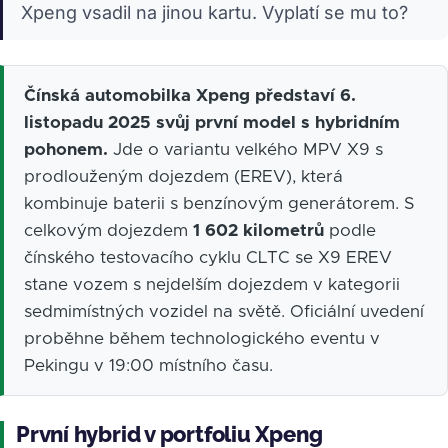
Xpeng vsadil na jinou kartu. Vyplatí se mu to?
Čínská automobilka Xpeng představí 6.
listopadu 2025 svůj první model s hybridním
pohonem.
Jde o variantu velkého MPV X9 s
prodlouženým dojezdem (EREV), která
kombinuje baterii s benzínovým generátorem. S
celkovým dojezdem
1 602 kilometrů
podle
čínského testovacího cyklu CLTC se X9 EREV
stane vozem s nejdelším dojezdem v kategorii
sedmimístných vozidel na světě. Oficiální uvedení
proběhne během technologického eventu v
Pekingu v 19:00 místního času.
První hybrid v portfoliu Xpeng