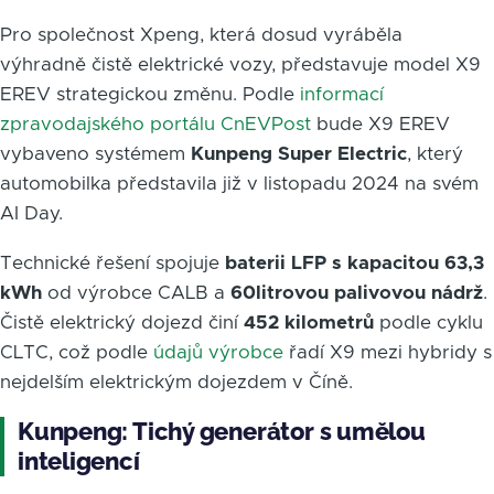
Pro společnost Xpeng, která dosud vyráběla
výhradně čistě elektrické vozy, představuje model X9
EREV strategickou změnu. Podle
informací
zpravodajského portálu CnEVPost
bude X9 EREV
vybaveno systémem
Kunpeng Super Electric
, který
automobilka představila již v listopadu 2024 na svém
AI Day.
Technické řešení spojuje
baterii LFP s kapacitou 63,3
kWh
od výrobce CALB a
60litrovou palivovou nádrž
.
Čistě elektrický dojezd činí
452 kilometrů
podle cyklu
CLTC, což podle
údajů výrobce
řadí X9 mezi hybridy s
nejdelším elektrickým dojezdem v Číně.
Kunpeng: Tichý generátor s umělou
inteligencí