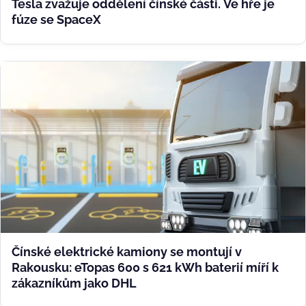
Tesla zvažuje oddělení čínské části. Ve hře je
fúze se SpaceX
Čínské elektrické kamiony se montují v
Rakousku: eTopas 600 s 621 kWh baterií míří k
zákazníkům jako DHL