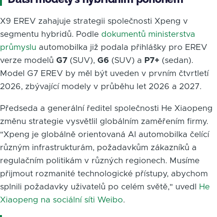
X9 EREV zahajuje strategii společnosti Xpeng v
segmentu hybridů. Podle
dokumentů ministerstva
průmyslu
automobilka již podala přihlášky pro EREV
verze modelů
G7
(SUV),
G6
(SUV) a
P7+
(sedan).
Model G7 EREV by měl být uveden v prvním čtvrtletí
2026, zbývající modely v průběhu let 2026 a 2027.
Předseda a generální ředitel společnosti He Xiaopeng
změnu strategie vysvětlil globálním zaměřením firmy.
"Xpeng je globálně orientovaná AI automobilka čelící
různým infrastrukturám, požadavkům zákazníků a
regulačním politikám v různých regionech. Musíme
přijmout rozmanité technologické přístupy, abychom
splnili požadavky uživatelů po celém světě," uvedl
He
Xiaopeng na sociální síti Weibo
.