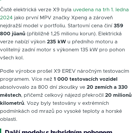
Čistě elektrická verze X9 byla
uvedena na trh 1. ledna
2024
jako první MPV značky Xpeng a zároveň
nejdražší model v portfoliu. Startovní cena činí
359
800 jüanů
(přibližně 1,25 milionu korun). Elektrická
verze nabízí výkon
235 kW
u předního motoru a
volitelný zadní motor s výkonem 135 kW pro pohon
všech kol.
Podle výrobce prošel X9 EREV náročným testovacím
programem. Více než
1 000 testovacích vozidel
absolvovalo za 800 dní zkoušky ve
20 zemích a 330
městech
, přičemž celkový nájezd překročil
20 milionů
kilometrů
. Vozy byly testovány v extrémních
podmínkách od mrazů po vysoké teploty a horské
oblasti.
Další modely s hybridním pohonem