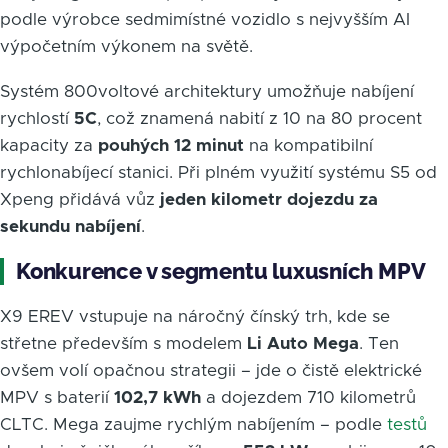
podle výrobce sedmimístné vozidlo s nejvyšším AI
výpočetním výkonem na světě.
Systém 800voltové architektury umožňuje nabíjení
rychlostí
5C
, což znamená nabití z 10 na 80 procent
kapacity za
pouhých 12 minut
na kompatibilní
rychlonabíjecí stanici. Při plném využití systému S5 od
Xpeng přidává vůz
jeden kilometr dojezdu za
sekundu nabíjení
.
Konkurence v segmentu luxusních MPV
X9 EREV vstupuje na náročný čínský trh, kde se
střetne především s modelem
Li Auto Mega
. Ten
ovšem volí opačnou strategii – jde o čistě elektrické
MPV s baterií
102,7 kWh
a dojezdem 710 kilometrů
CLTC. Mega zaujme rychlým nabíjením – podle
testů