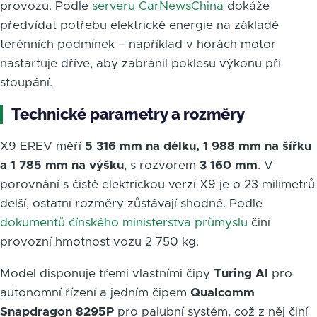
provozu. Podle
serveru CarNewsChina
dokáže
předvídat potřebu elektrické energie na základě
terénních podmínek – například v horách motor
nastartuje dříve, aby zabránil poklesu výkonu při
stoupání.
Technické parametry a rozměry
X9 EREV měří
5 316 mm na délku, 1 988 mm na šířku
a 1 785 mm na výšku
, s rozvorem
3 160 mm
. V
porovnání s čistě elektrickou verzí X9 je o 23 milimetrů
delší, ostatní rozměry zůstávají shodné. Podle
dokumentů čínského ministerstva průmyslu
činí
provozní hmotnost vozu 2 750 kg.
Model disponuje třemi vlastními čipy
Turing AI
pro
autonomní řízení a jedním čipem
Qualcomm
Snapdragon 8295P
pro palubní systém, což z něj činí