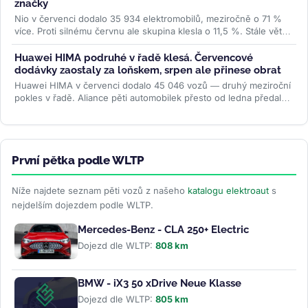
značky
Nio v červenci dodalo 35 934 elektromobilů, meziročně o 71 %
více. Proti silnému červnu ale skupina klesla o 11,5 %. Stále větší
podíl...
>>
Huawei HIMA podruhé v řadě klesá. Červencové
dodávky zaostaly za loňskem, srpen ale přinese obrat
Huawei HIMA v červenci dodalo 45 046 vozů — druhý meziroční
pokles v řadě. Aliance pěti automobilek přesto od ledna předala
zákazníkům...
>>
První pětka podle WLTP
Níže najdete seznam pěti vozů z našeho
katalogu elektroaut
s
nejdelším dojezdem podle WLTP.
Mercedes-Benz - CLA 250+ Electric
Dojezd dle WLTP:
808 km
BMW - iX3 50 xDrive Neue Klasse
Dojezd dle WLTP:
805 km