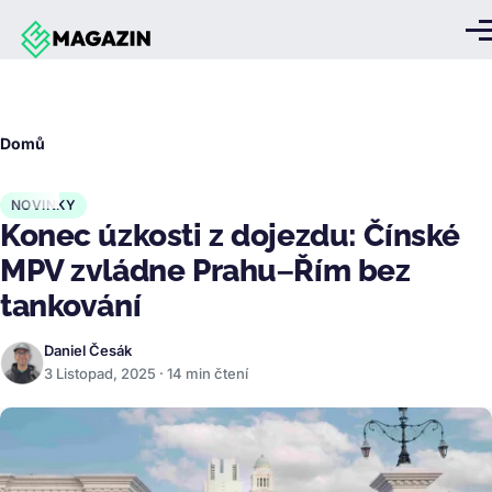
Přejít k hlavnímu obsahu
Me
Drobečková
Domů
navigace
NOVINKY
Konec úzkosti z dojezdu: Čínské
MPV zvládne Prahu–Řím bez
tankování
Daniel Česák
3 Listopad, 2025 · 14 min čtení