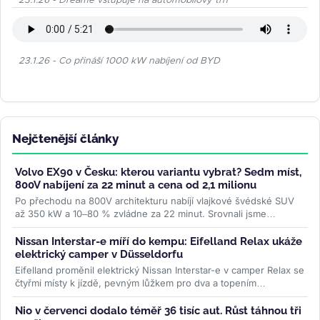
23.1.26 - Dreame vstupuje na automobilový trh
23.1.26 - Co přináší 1000 kW nabíjení od BYD
Nejčtenější články
Volvo EX90 v Česku: kterou variantu vybrat? Sedm míst,
800V nabíjení za 22 minut a cena od 2,1 milionu
Po přechodu na 800V architekturu nabíjí vlajkové švédské SUV
až 350 kW a 10–80 % zvládne za 22 minut. Srovnali jsme
všechny tři verze...
>>
Nissan Interstar-e míří do kempu: Eifelland Relax ukáže
elektrický camper v Düsseldorfu
Eifelland proměnil elektrický Nissan Interstar-e v camper Relax se
čtyřmi místy k jízdě, pevným lůžkem pro dva a topením
napájeným z...
>>
Nio v červenci dodalo téměř 36 tisíc aut. Růst táhnou tři