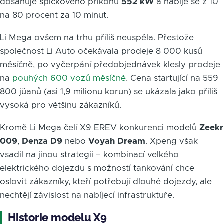
dosahuje špičkového příkonu
552 kW
a nabije se z 10
na 80 procent za 10 minut.
Li Mega ovšem na trhu příliš neuspěla. Přestože
společnost Li Auto očekávala prodeje 8 000 kusů
měsíčně, po vyčerpání předobjednávek klesly prodeje
na
pouhých 600 vozů měsíčně
. Cena startující na 559
800 jüanů (asi 1,9 milionu korun) se ukázala jako příliš
vysoká pro většinu zákazníků.
Kromě Li Mega čelí X9 EREV konkurenci modelů
Zeekr
009
,
Denza D9
nebo
Voyah Dream
. Xpeng však
vsadil na jinou strategii – kombinací velkého
elektrického dojezdu s možností tankování chce
oslovit zákazníky, kteří potřebují dlouhé dojezdy, ale
nechtějí závislost na nabíjecí infrastruktuře.
Historie modelu X9