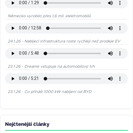
Německo vyrobilo přes 1,6 mil. elektromobilů
24.1.26 - Nabíjecí infrastruktura roste rychleji než prodeje EV
23.1.26 - Dreame vstupuje na automobilový trh
23.1.26 - Co přináší 1000 kW nabíjení od BYD
Nejčtenější články