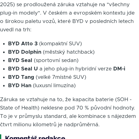
2025) se prodloužená záruka vztahuje na "všechny
plug-in modely". V českém a evropském kontextu jde
o širokou paletu vozů, které BYD v posledních letech
uvedl na trh:
BYD Atto 3
(kompaktní SUV)
BYD Dolphin
(městský hatchback)
BYD Seal
(sportovní sedan)
BYD Seal U
a jeho plug-in hybridní verze
DM-i
BYD Tang
(velké 7místné SUV)
BYD Han
(luxusní limuzína)
Záruka se vztahuje na to, že kapacita baterie (SOH -
State of Health) neklesne pod 70 % původní hodnoty.
To je v průmyslu standard, ale kombinace s nájezdem
čtvrt milionu kilometrů je nadprůměrná.
Komentář redakce