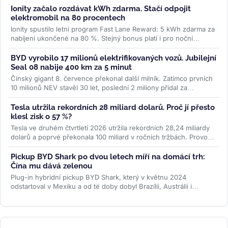
Ionity začalo rozdávat kWh zdarma. Stačí odpojit
elektromobil na 80 procentech
Ionity spustilo letní program Fast Lane Reward: 5 kWh zdarma za
nabíjení ukončené na 80 %. Stejný bonus platí i pro noční
nabíjení....
>>
BYD vyrobilo 17 milionů elektrifikovaných vozů. Jubilejní
Seal 08 nabije 400 km za 5 minut
Čínský gigant 8. července překonal další milník. Zatímco prvních
10 milionů NEV stavěl 30 let, poslední 2 miliony přidal za
necelých...
>>
Tesla utržila rekordních 28 miliard dolarů. Proč jí přesto
klesl zisk o 57 %?
Tesla ve druhém čtvrtletí 2026 utržila rekordních 28,24 miliardy
dolarů a poprvé překonala 100 miliard v ročních tržbách. Provozní
zisk...
>>
Pickup BYD Shark po dvou letech míří na domácí trh:
Čína mu dává zelenou
Plug-in hybridní pickup BYD Shark, který v květnu 2024
odstartoval v Mexiku a od té doby dobyl Brazílii, Austrálii i
Pákistán, se po dvou...
>>