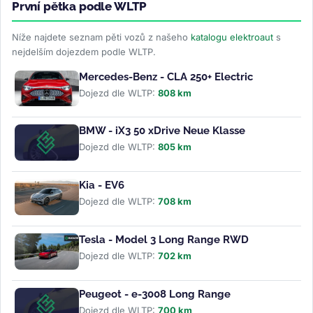
První pětka podle WLTP
Níže najdete seznam pěti vozů z našeho
katalogu elektroaut
s
nejdelším dojezdem podle WLTP.
Mercedes-Benz - CLA 250+ Electric
Dojezd dle WLTP:
808 km
BMW - iX3 50 xDrive Neue Klasse
Dojezd dle WLTP:
805 km
Kia - EV6
Dojezd dle WLTP:
708 km
Tesla - Model 3 Long Range RWD
Dojezd dle WLTP:
702 km
Peugeot - e-3008 Long Range
Dojezd dle WLTP:
700 km