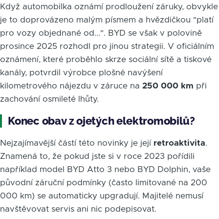
Když automobilka oznámí prodloužení záruky, obvykle
je to doprovázeno malým písmem a hvězdičkou "platí
pro vozy objednané od...". BYD se však v polovině
prosince 2025 rozhodl pro jinou strategii. V oficiálním
oznámení, které proběhlo skrze sociální sítě a tiskové
kanály, potvrdil výrobce plošné navýšení
kilometrového nájezdu v záruce na
250 000 km
při
zachování osmileté lhůty.
Konec obav z ojetých elektromobilů?
Nejzajímavější částí této novinky je její
retroaktivita
.
Znamená to, že pokud jste si v roce 2023 pořídili
například model BYD Atto 3 nebo BYD Dolphin, vaše
původní záruční podmínky (často limitované na 200
000 km) se automaticky upgradují. Majitelé nemusí
navštěvovat servis ani nic podepisovat.