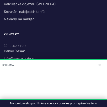
Kalkulačka dojezdu (WLTP/EPA)
Srovnání nabíjecích tarifů
Náklady na nabíjení
KONTAKT
ŠÉFREDAKTOR
Daniel Česák
info@evmagazin.cz
✕
REKLAMA
O nás
Reklama
© 2026 EV Magazin.
Podmínky a ochrana dat
.
Na tomto webu používáme soubory cookies pro zlepšení vašeho