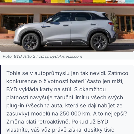
Foto: BYD Atto 2 | zdroj: bydukmedia.com
Tohle se v autoprůmyslu jen tak nevidí. Zatímco
konkurence o životnosti baterií často jen mlží,
BYD vykládá karty na stůl. S okamžitou
platností navyšuje záruční limit u všech svých
plug-in (všechna auta, která se dají nabíjet ze
zásuvky) modelů na 250 000 km. A to nejlepší?
Změna platí retroaktivně. Pokud už BYD
vlastníte, váš vůz právě získal desítky tisíc