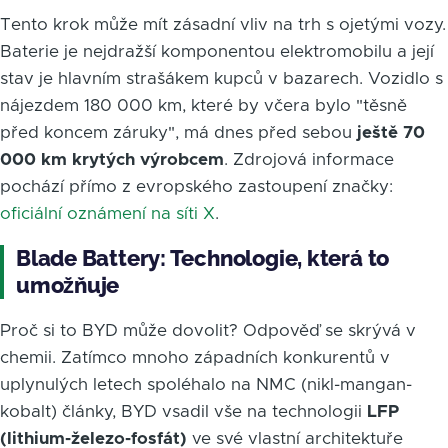
Tento krok může mít zásadní vliv na trh s ojetými vozy.
Baterie je nejdražší komponentou elektromobilu a její
stav je hlavním strašákem kupců v bazarech. Vozidlo s
nájezdem 180 000 km, které by včera bylo "těsně
před koncem záruky", má dnes před sebou
ještě 70
000 km krytých výrobcem
. Zdrojová informace
pochází přímo z evropského zastoupení značky:
oficiální oznámení na síti X
.
Blade Battery: Technologie, která to
umožňuje
Proč si to BYD může dovolit? Odpověď se skrývá v
chemii. Zatímco mnoho západních konkurentů v
uplynulých letech spoléhalo na NMC (nikl-mangan-
kobalt) články, BYD vsadil vše na technologii
LFP
(lithium-železo-fosfát)
ve své vlastní architektuře