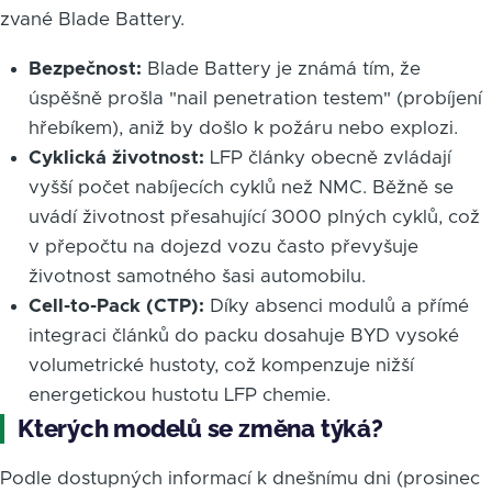
zvané Blade Battery.
Bezpečnost:
Blade Battery je známá tím, že
úspěšně prošla "nail penetration testem" (probíjení
hřebíkem), aniž by došlo k požáru nebo explozi.
Cyklická životnost:
LFP články obecně zvládají
vyšší počet nabíjecích cyklů než NMC. Běžně se
uvádí životnost přesahující 3000 plných cyklů, což
v přepočtu na dojezd vozu často převyšuje
životnost samotného šasi automobilu.
Cell-to-Pack (CTP):
Díky absenci modulů a přímé
integraci článků do packu dosahuje BYD vysoké
volumetrické hustoty, což kompenzuje nižší
energetickou hustotu LFP chemie.
Kterých modelů se změna týká?
Podle dostupných informací k dnešnímu dni (prosinec