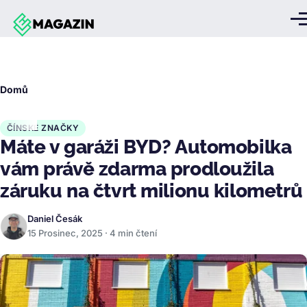
Přejít k hlavnímu obsahu
Me
Drobečková
Domů
navigace
ČÍNSKÉ ZNAČKY
Máte v garáži BYD? Automobilka
vám právě zdarma prodloužila
záruku na čtvrt milionu kilometrů
Daniel Česák
15 Prosinec, 2025 · 4 min čtení