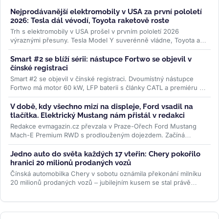
Nejprodávanější elektromobily v USA za první pololetí
2026: Tesla dál vévodí, Toyota raketově roste
Trh s elektromobily v USA prošel v prvním pololetí 2026
výraznými přesuny. Tesla Model Y suverénně vládne, Toyota a
Lexus raketově rostou,...
>>
Smart #2 se blíží sérii: nástupce Fortwo se objevil v
čínské registraci
Smart #2 se objevil v čínské registraci. Dvoumístný nástupce
Fortwo má motor 60 kW, LFP baterii s články CATL a premiéru v
říjnu....
>>
V době, kdy všechno mizí na displeje, Ford vsadil na
tlačítka. Elektrický Mustang nám přistál v redakci
Redakce evmagazin.cz převzala v Praze-Ořech Ford Mustang
Mach-E Premium RWD s prodlouženým dojezdem. Začíná
půlroční test, ve kterém...
>>
Jedno auto do světa každých 17 vteřin: Chery pokořilo
hranici 20 milionů prodaných vozů
Čínská automobilka Chery v sobotu oznámila překonání milníku
20 milionů prodaných vozů – jubilejním kusem se stal právě
uváděný...
>>