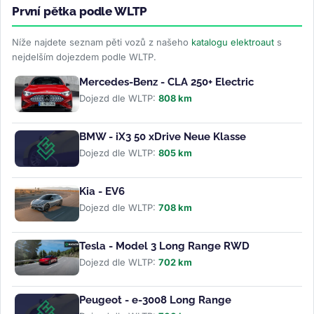
První pětka podle WLTP
Níže najdete seznam pěti vozů z našeho
katalogu elektroaut
s
nejdelším dojezdem podle WLTP.
Mercedes-Benz - CLA 250+ Electric
Dojezd dle WLTP:
808 km
BMW - iX3 50 xDrive Neue Klasse
Dojezd dle WLTP:
805 km
Kia - EV6
Dojezd dle WLTP:
708 km
Tesla - Model 3 Long Range RWD
Dojezd dle WLTP:
702 km
Peugeot - e-3008 Long Range