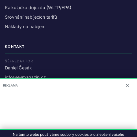
Kalkulačka dojezdu (WLTP/EPA)
Srovnání nabíjecích tarifů
Náklady na nabíjení
KONTAKT
ŠÉFREDAKTOR
Daniel Česák
info@evmagazin.cz
✕
REKLAMA
O nás
Reklama
© 2026 EV Magazin.
Podmínky a ochrana dat
.
Na tomto webu používáme soubory cookies pro zlepšení vašeho