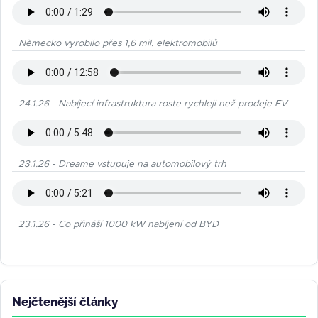
Německo vyrobilo přes 1,6 mil. elektromobilů
24.1.26 - Nabíjecí infrastruktura roste rychleji než prodeje EV
23.1.26 - Dreame vstupuje na automobilový trh
23.1.26 - Co přináší 1000 kW nabíjení od BYD
Nejčtenější články