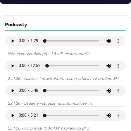
Podcasty
Německo vyrobilo přes 1,6 mil. elektromobilů
24.1.26 - Nabíjecí infrastruktura roste rychleji než prodeje EV
23.1.26 - Dreame vstupuje na automobilový trh
23.1.26 - Co přináší 1000 kW nabíjení od BYD