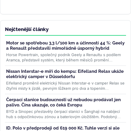
Nejčtenější články
Motor se spotřebou 3,3 l/100 km a účinností 44 %: Geely
a Renault představili mimořádně úsporný hybrid
Horse Powertrain, společný podnik Geely a Renaultu s podílem
Aramca, představil systém, který během měsíců promění
elektromobilovou...
>>
Nissan Interstar-e míří do kempu: Eifelland Relax ukáže
elektrický camper v Düsseldorfu
Eifelland proměnil elektrický Nissan Interstar-e v camper Relax se
čtyřmi místy k jízdě, pevným lůžkem pro dva a topením
napájeným z...
>>
Čerpací stanice budoucnosti už nebudou prodávat jen
palivo. Čína ukazuje, co čeká Evropu
BYD a Sinopec přestavěly čerpací stanici v Šanghaji na nabíjecí
hub s odpočinkovou zónou a bateriovým úložištěm. Podobný
model může...
>>
ID. Polo v předprodeji od 619 000 Kč. Tuhle verzi si ale