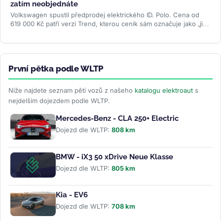
zatím neobjednáte
Volkswagen spustil předprodej elektrického ID. Polo. Cena od
619 000 Kč patří verzi Trend, kterou ceník sám označuje jako „již
brzy"....
>>
První pětka podle WLTP
Níže najdete seznam pěti vozů z našeho
katalogu elektroaut
s
nejdelším dojezdem podle WLTP.
Mercedes-Benz - CLA 250+ Electric
Dojezd dle WLTP:
808 km
BMW - iX3 50 xDrive Neue Klasse
Dojezd dle WLTP:
805 km
Kia - EV6
Dojezd dle WLTP:
708 km