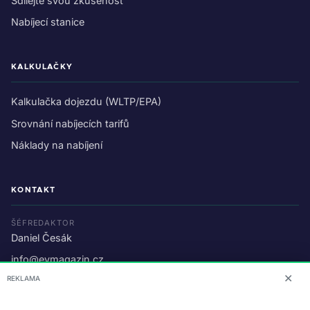
Sdílejte svou zkušenost
Nabíjecí stanice
KALKULAČKY
Kalkulačka dojezdu (WLTP/EPA)
Srovnání nabíjecích tarifů
Náklady na nabíjení
KONTAKT
ŠÉFREDAKTOR
Daniel Česák
info@evmagazin.cz
✕
REKLAMA
O nás
Reklama