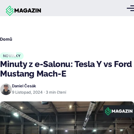
Přejít k hlavnímu obsahu
Me
Drobečková
Domů
navigace
NOVINKY
Minuty z e-Salonu: Tesla Y vs Ford
Mustang Mach-E
Daniel Česák
9 Listopad, 2024 · 3 min čtení