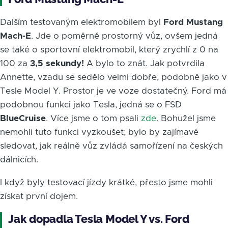
Dalším testovaným elektromobilem byl
Ford Mustang
Mach-E
. Jde o poměrně prostorný vůz, ovšem jedná
se také o sportovní elektromobil, který zrychlí z 0 na
100 za
3,5 sekundy!
A bylo to znát. Jak potvrdila
Annette, vzadu se sedělo velmi dobře, podobně jako v
Tesle Model Y. Prostor je ve voze dostatečný. Ford má
podobnou funkci jako Tesla, jedná se o FSD
BlueCruise
. Více jsme o tom psali
zde
. Bohužel jsme
nemohli tuto funkci vyzkoušet; bylo by zajímavé
sledovat, jak reálně vůz zvládá samořízení na českých
dálnicích.
I když byly testovací jízdy krátké, přesto jsme mohli
získat první dojem.
Jak dopadla Tesla Model Y vs. Ford