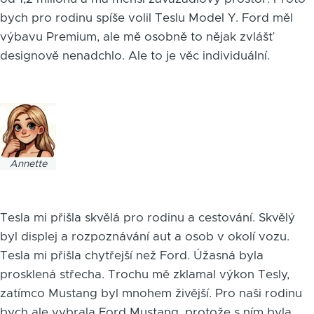
bych pro rodinu spíše volil Teslu Model Y. Ford měl
výbavu Premium, ale mě osobně to nějak zvlášť
designově nenadchlo. Ale to je věc individuální.
Obrázek
Annette
Tesla mi přišla skvělá pro rodinu a cestování. Skvělý
byl displej a rozpoznávání aut a osob v okolí vozu.
Tesla mi přišla chytřejší než Ford. Úžasná byla
prosklená střecha. Trochu mě zklamal výkon Tesly,
zatímco Mustang byl mnohem živější. Pro naši rodinu
bych ale vybrala Ford Mustang, protože s ním byla