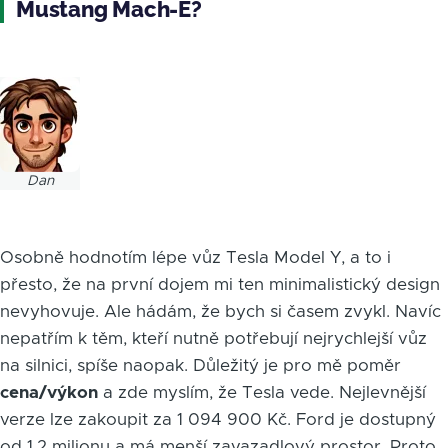
Mustang Mach-E?
Obrázek
Dan
Osobně hodnotím lépe vůz Tesla Model Y, a to i
přesto, že na první dojem mi ten minimalistický design
nevyhovuje. Ale hádám, že bych si časem zvykl. Navíc
nepatřím k těm, kteří nutně potřebují nejrychlejší vůz
na silnici, spíše naopak. Důležitý je pro mě poměr
cena/výkon
a zde myslím, že Tesla vede. Nejlevnější
verze lze zakoupit za 1 094 900 Kč. Ford je dostupný
od 1,2 milionu a má menší zavazadlový prostor. Proto