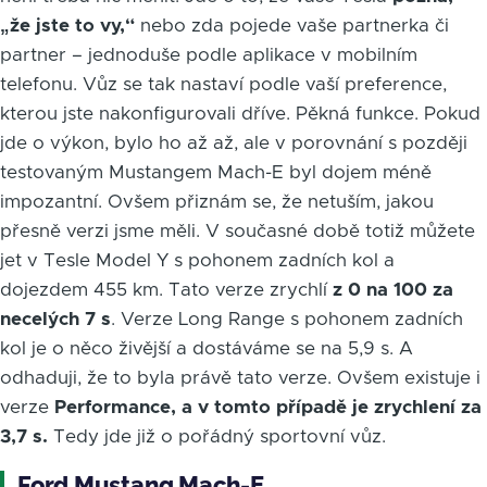
„že jste to vy,“
nebo zda pojede vaše partnerka či
partner – jednoduše podle aplikace v mobilním
telefonu. Vůz se tak nastaví podle vaší preference,
kterou jste nakonfigurovali dříve. Pěkná funkce. Pokud
jde o výkon, bylo ho až až, ale v porovnání s později
testovaným Mustangem Mach-E byl dojem méně
impozantní. Ovšem přiznám se, že netuším, jakou
přesně verzi jsme měli. V současné době totiž můžete
jet v Tesle Model Y s pohonem zadních kol a
dojezdem 455 km. Tato verze zrychlí
z 0 na 100 za
necelých 7 s
. Verze Long Range s pohonem zadních
kol je o něco živější a dostáváme se na 5,9 s. A
odhaduji, že to byla právě tato verze. Ovšem existuje i
verze
Performance, a v tomto případě je zrychlení za
3,7 s.
Tedy jde již o pořádný sportovní vůz.
Ford Mustang Mach-E