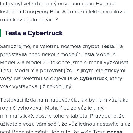
Letos byl veletrh nabitý novinkami jako Hyundai
Instinct a DongFeng Box. A co naši elektromobilovou
rodinku zaujalo nejvíce?
Tesla a Cybertruck
Samozřejmě, na veletrhu nesměla chybět
Tesla
. Ta
představila hned několik modelů: Tesla Model Y,
Model X a Model 3. Dokonce jsme si mohli vyzkoušet
Teslu Model Y a porovnat jízdu s jinými elektrickými
vozy. Na veletrhu se objevil také
Cybertruck
, který
však vystavoval již někdo jiný.
Testovací jízda nám napověděla, jak by nám vůz jako
rodině vyhovoval. Mohu říct, že vůz je „jiný,“
minimalistický, dost je toho v tabletu. Pravdou je, že
uživatelé vozu vám sdělí, že vůz jednou nastavíte a už
není třeba nic měnit. Jde o to, že vaše Tesla
pozná,