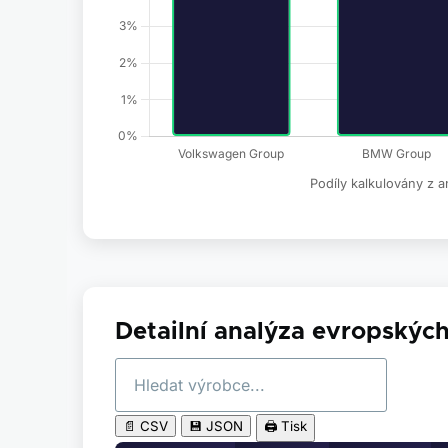
Podíly kalkulovány z
Detailní analýza evropskýc
📄 CSV
💾 JSON
🖨️ Tisk