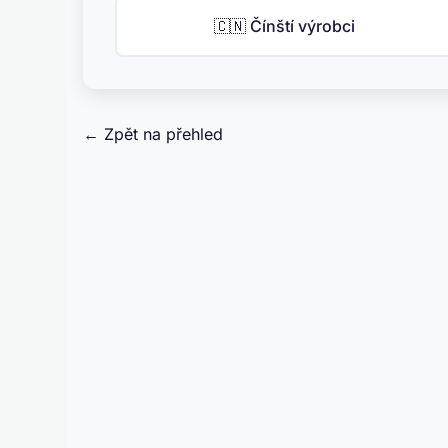
🇨🇳 Čínští výrobci
← Zpět na přehled