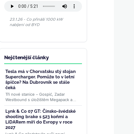
23.1.26 - Co přináší 1000 kW
nabíjení od BYD
Nejčtenější články
Tesla má v Chorvatsku stý stojan
Supercharger. Pomůže to v letní
špičce? Na Dubrovník se stále
čeká
Tři nové stanice – Gospić, Zadar
Westbound s úložištěm Megapack a
Vrata Jadrana – poslaly chorvatskou síť
Superchargerů přes sto...
>>
Lynk & Co 07 GT: Čínsko-švédské
shooting brake s 523 koňmi a
LiDARem míří do Evropy v roce
2027