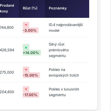
Prodané
Růst (%)
Poznámky
kusy
ID.4 nejprodávanější
744,800
-3.00%
model
Silný růst
426,594
prémiového
+14.00%
segmentu
Pokles na
275,000
-15.00%
evropských trzích
Pokles v luxusním
204,600
-17.00%
segmentu