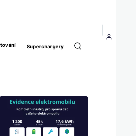
Menu
uživatelského
tování
Superchargery
účtu
↕
↕
↕
↕
↕
Obrázek