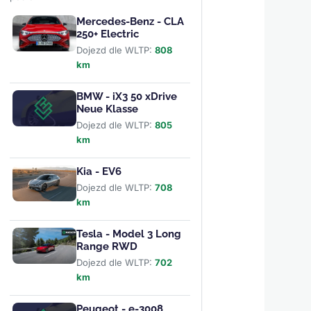
Mercedes-Benz - CLA
250+ Electric
Dojezd dle WLTP:
808
km
BMW - iX3 50 xDrive
Neue Klasse
Dojezd dle WLTP:
805
km
Kia - EV6
Dojezd dle WLTP:
708
km
Tesla - Model 3 Long
Range RWD
Dojezd dle WLTP:
702
km
Peugeot - e-3008