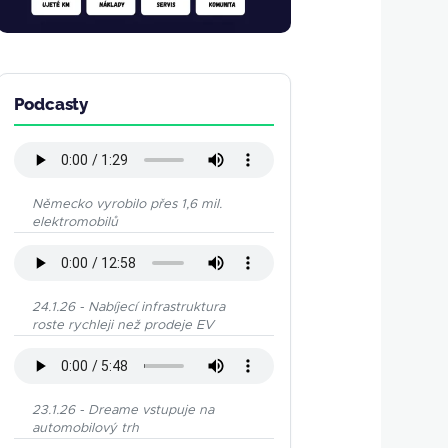
Podcasty
Německo vyrobilo přes 1,6 mil.
elektromobilů
24.1.26 - Nabíjecí infrastruktura
roste rychleji než prodeje EV
23.1.26 - Dreame vstupuje na
automobilový trh