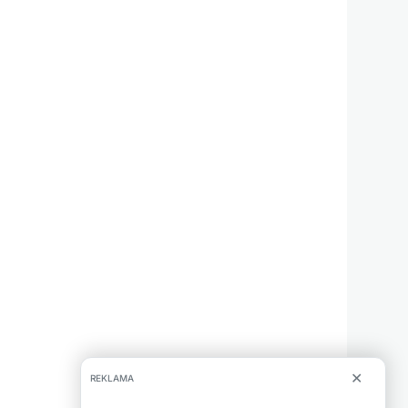
✕
REKLAMA