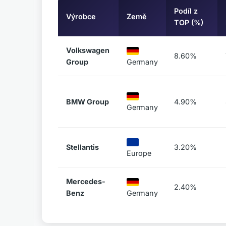
Podíl z
Výrobce
Země
TOP (%)
Volkswagen
8.60%
Group
Germany
BMW Group
4.90%
Germany
Stellantis
3.20%
Europe
Mercedes-
2.40%
Benz
Germany