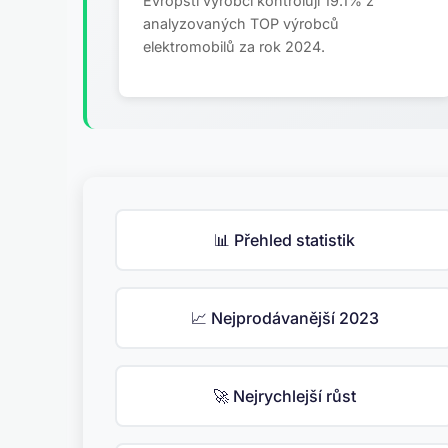
Evropští výrobci kontrolují 19.1% z
analyzovaných TOP výrobců
elektromobilů za rok 2024.
📊 Přehled statistik
📈 Nejprodávanější 2023
🚀 Nejrychlejší růst