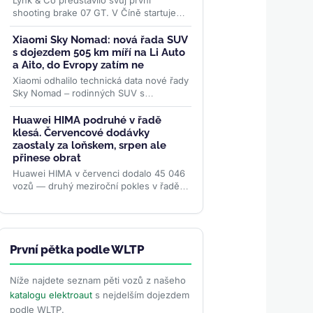
Lynk & Co představilo svůj první
shooting brake 07 GT. V Číně startuje
předprodej na 165 800 jüanech (~570
000 Kč), špičková čtyřkolka...
>>
Xiaomi Sky Nomad: nová řada SUV
s dojezdem 505 km míří na Li Auto
a Aito, do Evropy zatím ne
Xiaomi odhalilo technická data nové řady
Sky Nomad – rodinných SUV s
benzinovým generátorem a dojezdem
až 505 km na baterii. Do Evropy ale...
Huawei HIMA podruhé v řadě
>>
klesá. Červencové dodávky
zaostaly za loňskem, srpen ale
přinese obrat
Huawei HIMA v červenci dodalo 45 046
vozů — druhý meziroční pokles v řadě.
Aliance pěti automobilek přesto od
ledna předala zákazníkům...
>>
První pětka podle WLTP
Níže najdete seznam pěti vozů z našeho
katalogu elektroaut
s nejdelším dojezdem
podle WLTP.