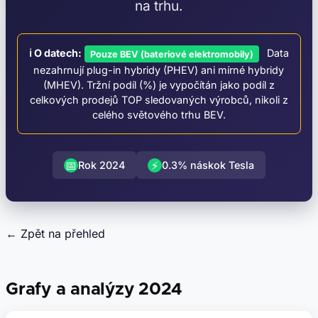
na trhu.
ℹ️ O datech:
Data
Pouze BEV (bateriové elektromobily)
nezahrnují plug-in hybridy (PHEV) ani mírné hybridy
(MHEV). Tržní podíl (%) je vypočítán jako podíl z
celkových prodejů TOP sledovaných výrobců, nikoli z
celého světového trhu BEV.
📅
⚡
Rok 2024
0.3% náskok Tesla
← Zpět na přehled
Grafy a analýzy 2024