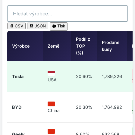
📄 CSV
💾 JSON
🖨️ Tisk
Podíl z
Prodané
Výrobce
Země
TOP
R
kusy
(%)
Tesla
20.60%
1,789,226
USA
-
BYD
20.30%
1,764,992
China
+
Geely
9.60%
832,568