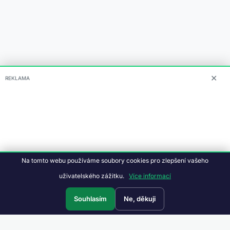
✕
REKLAMA
Na tomto webu používáme soubory cookies pro zlepšení vašeho
uživatelského zážitku.
Více informací
Souhlasím
Ne, děkuji