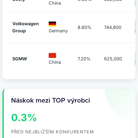
China
+
Volkswagen
8.60%
744,800
Group
Germany
-
SGMW
7.20%
625,000
China
+
Náskok mezi TOP výrobci
0.3%
PŘED NEJBLIŽŠÍM KONKURENTEM