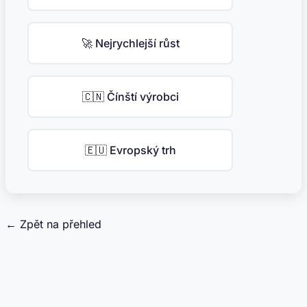
🚀 Nejrychlejší růst
🇨🇳 Čínští výrobci
🇪🇺 Evropský trh
← Zpět na přehled