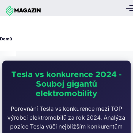
Přejít k hlavnímu obsahu
Me
↕
↕
↕
↕
↕
Drobečková
Domů
navigace
Tesla vs konkurence 2024 -
Souboj gigantů
elektromobility
Porovnání Tesla vs konkurence mezi TOP
výrobci elektromobilů za rok 2024. Analýza
pozice Tesla vůči nejbližším konkurentům