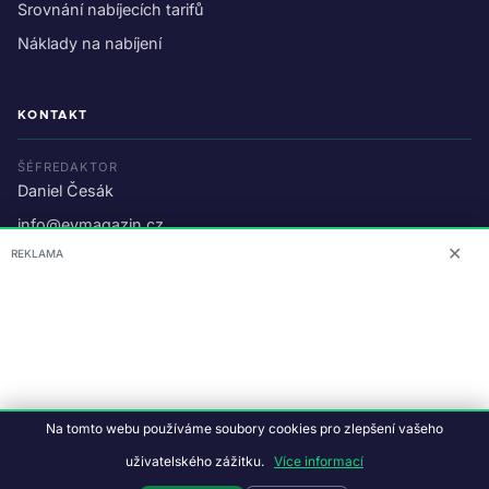
Srovnání nabíjecích tarifů
Náklady na nabíjení
KONTAKT
ŠÉFREDAKTOR
Daniel Česák
info@evmagazin.cz
✕
REKLAMA
O nás
Reklama
© 2026 EV Magazin.
Podmínky a ochrana dat
.
Na tomto webu používáme soubory cookies pro zlepšení vašeho
Data:
CC BY-NC-SA 4.0
·
© OpenStreetMap
uživatelského zážitku.
Více informací
Tvorba webu:
Studiografix