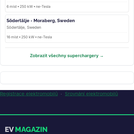
6 míst • 250 kW • ne-Tesla
Södertälje - Moraberg, Sweden
Södertälje, Sweden
16 míst • 250 kW • ne-Tesla
Zobrazit všechny superchargery →
Registrace elektromobilů
·
Srovnání elektromobilů
EV
MAGAZIN