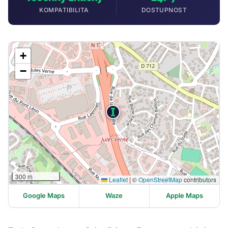
KOMPATIBILITA
DOSTUPNOST
+
−
300 m
Leaflet
|
©
OpenStreetMap
contributors
Google Maps
Waze
Apple Maps