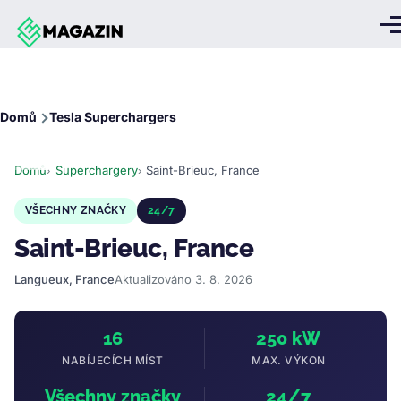
Přejít k hlavnímu obsahu
Me
Drobečková
Domů
Tesla Superchargers
navigace
Domů
Superchargery
Saint-Brieuc, France
VŠECHNY ZNAČKY
24/7
Saint-Brieuc, France
Langueux, France
Aktualizováno 3. 8. 2026
16
250 kW
NABÍJECÍCH MÍST
MAX. VÝKON
Všechny značky
24/7