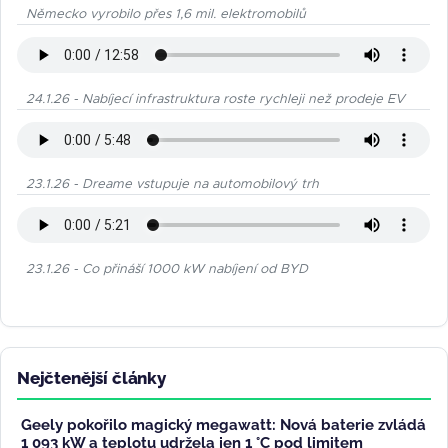
Německo vyrobilo přes 1,6 mil. elektromobilů
24.1.26 - Nabíjecí infrastruktura roste rychleji než prodeje EV
23.1.26 - Dreame vstupuje na automobilový trh
23.1.26 - Co přináší 1000 kW nabíjení od BYD
Nejčtenější články
Geely pokořilo magický megawatt: Nová baterie zvládá
1 093 kW a teplotu udržela jen 1 °C pod limitem