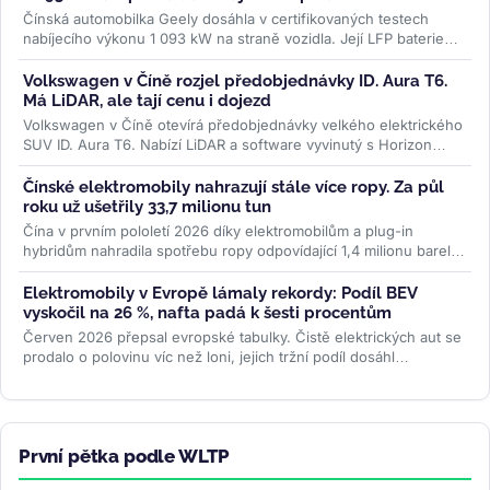
Čínská automobilka Geely dosáhla v certifikovaných testech
nabíjecího výkonu 1 093 kW na straně vozidla. Její LFP baterie
Aegis Gold Brick...
>>
Volkswagen v Číně rozjel předobjednávky ID. Aura T6.
Má LiDAR, ale tají cenu i dojezd
Volkswagen v Číně otevírá předobjednávky velkého elektrického
SUV ID. Aura T6. Nabízí LiDAR a software vyvinutý s Horizon
Robotics, ale...
>>
Čínské elektromobily nahrazují stále více ropy. Za půl
roku už ušetřily 33,7 milionu tun
Čína v prvním pololetí 2026 díky elektromobilům a plug-in
hybridům nahradila spotřebu ropy odpovídající 1,4 milionu barelů
denně....
>>
Elektromobily v Evropě lámaly rekordy: Podíl BEV
vyskočil na 26 %, nafta padá k šesti procentům
Červen 2026 přepsal evropské tabulky. Čistě elektrických aut se
prodalo o polovinu víc než loni, jejich tržní podíl dosáhl
rekordních 26...
>>
První pětka podle WLTP