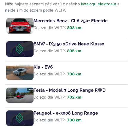
Níže najdete seznam pěti vozů z našeho
katalogu elektroaut
s
nejdelším dojezdem podle WLTP.
Mercedes-Benz - CLA 250+ Electric
Dojezd dle WLTP:
808 km
BMW - iX3 50 xDrive Neue Klasse
Dojezd dle WLTP:
805 km
Kia - EV6
Dojezd dle WLTP:
708 km
Tesla - Model 3 Long Range RWD
Dojezd dle WLTP:
702 km
Peugeot - e-3008 Long Range
Dojezd dle WLTP:
700 km