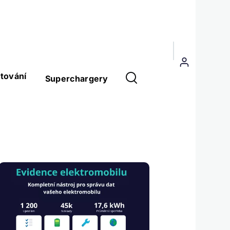
Menu
uživatelského
tování
Superchargery
účtu
Obrázek