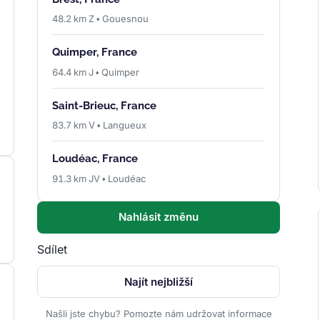
48.2 km Z • Gouesnou
Quimper, France
64.4 km J • Quimper
Saint-Brieuc, France
83.7 km V • Langueux
Loudéac, France
91.3 km JV • Loudéac
Nahlásit změnu
Sdílet
Najít nejbližší
Našli jste chybu? Pomozte nám udržovat informace