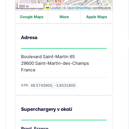
300 m
Leaflet
|
©
OpenStreetMap
contributors
Google Maps
Waze
Apple Maps
Adresa
Boulevard Saint-Martin 65
29600 Saint-Martin-des-Champs
France
48.5743900, -3.8531800
GPS
Superchargery v okolí
Brest, France