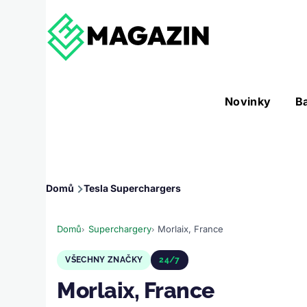
Přejít k hlavnímu obsahu
Hlavní
Novinky
B
Nástroje sub-navigation
navigace
Drobečková
Domů
Tesla Superchargers
navigace
Domů
Superchargery
Morlaix, France
VŠECHNY ZNAČKY
24/7
Morlaix, France