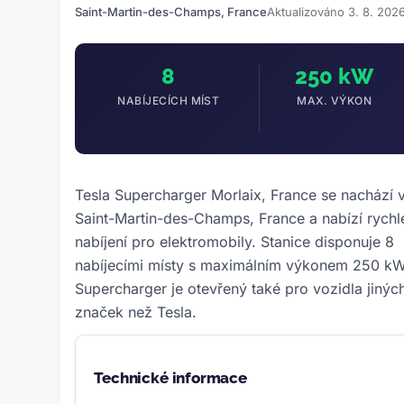
Saint-Martin-des-Champs, France
Aktualizováno 3. 8. 202
8
250 kW
NABÍJECÍCH MÍST
MAX. VÝKON
Tesla Supercharger Morlaix, France se nachází 
Saint-Martin-des-Champs, France a nabízí rychl
nabíjení pro elektromobily. Stanice disponuje 8
nabíjecími místy s maximálním výkonem 250 kW
Supercharger je otevřený také pro vozidla jinýc
značek než Tesla.
Technické informace