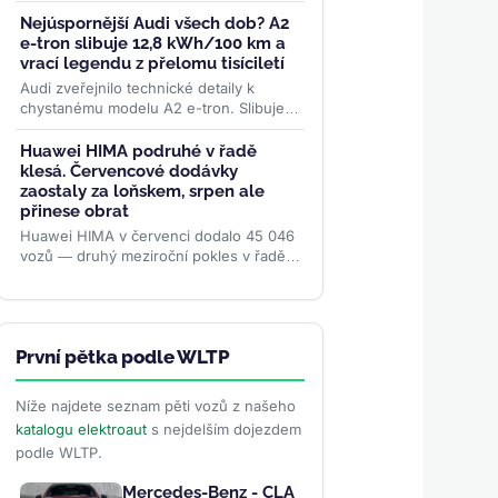
masovou výrobu solid-state baterií FEST
na stávajících linkách....
>>
Nejúspornější Audi všech dob? A2
e-tron slibuje 12,8 kWh/100 km a
vrací legendu z přelomu tisíciletí
Audi zveřejnilo technické detaily k
chystanému modelu A2 e-tron. Slibuje
rekordně nízkou spotřebu, pokročilou
aerodynamiku i LFP baterii....
>>
Huawei HIMA podruhé v řadě
klesá. Červencové dodávky
zaostaly za loňskem, srpen ale
přinese obrat
Huawei HIMA v červenci dodalo 45 046
vozů — druhý meziroční pokles v řadě.
Aliance pěti automobilek přesto od
ledna předala zákazníkům...
>>
První pětka podle WLTP
Níže najdete seznam pěti vozů z našeho
katalogu elektroaut
s nejdelším dojezdem
podle WLTP.
Mercedes-Benz - CLA