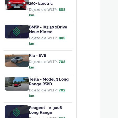
250+ Electric
Dojezd dle WLTP:
808
km
BMW - iX3 50 xDrive
Neue Klasse
Dojezd dle WLTP:
805
km
Kia - EV6
Dojezd dle WLTP:
708
km
Tesla - Model 3 Long
Range RWD
Dojezd dle WLTP:
702
km
Peugeot - e-3008
Long Range