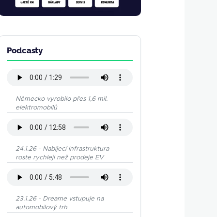
Podcasty
Německo vyrobilo přes 1,6 mil.
elektromobilů
24.1.26 - Nabíjecí infrastruktura
roste rychleji než prodeje EV
23.1.26 - Dreame vstupuje na
automobilový trh