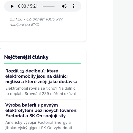
23.1.26 - Co přináší 1000 kW
nabíjení od BYD
Nejčtenější články
Rozdíl 13 decibelů: které
elektromobily jsou na dálnici
nejtišší a které znějí jako dodávka
Elektromobil rovná se ticho? Na dálnici
to neplatí. Srovnání 239 měření ukázalo
rozdíl 13 decibelů mezi nejtišším a
nejhlučnějším...
>>
Výroba baterií s pevným
elektrolytem bez nových továren:
Factorial a SK On spojují síly
Americký vývojář Factorial Energy a
jihokorejský gigant SK On vyhodnotí