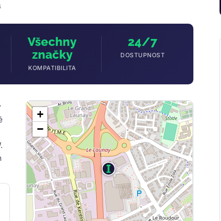
6
Všechny
24/7
značky
DOSTUPNOST
KOMPATIBILITA
v
+
é
−
.
h