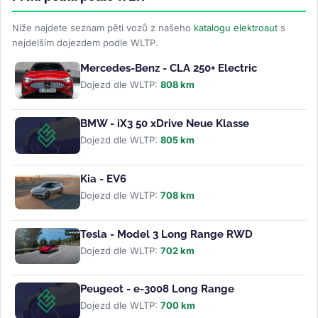
Níže najdete seznam pěti vozů z našeho
katalogu elektroaut
s
nejdelším dojezdem podle WLTP.
Mercedes-Benz - CLA 250+ Electric
Dojezd dle WLTP:
808 km
BMW - iX3 50 xDrive Neue Klasse
Dojezd dle WLTP:
805 km
Kia - EV6
Dojezd dle WLTP:
708 km
Tesla - Model 3 Long Range RWD
Dojezd dle WLTP:
702 km
Peugeot - e-3008 Long Range
Dojezd dle WLTP:
700 km