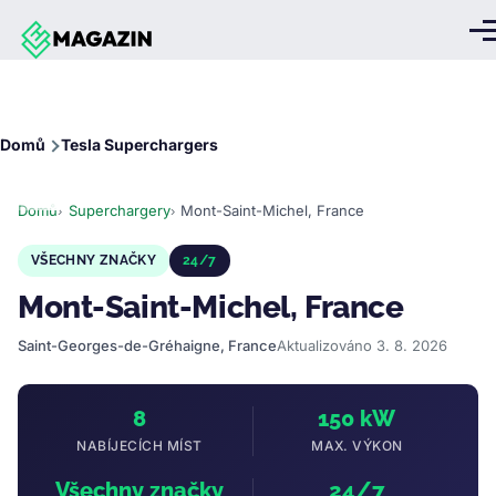
Přejít k hlavnímu obsahu
Me
Drobečková
Domů
Tesla Superchargers
navigace
Domů
Superchargery
Mont-Saint-Michel, France
VŠECHNY ZNAČKY
24/7
Mont-Saint-Michel, France
Saint-Georges-de-Gréhaigne, France
Aktualizováno 3. 8. 2026
8
150 kW
NABÍJECÍCH MÍST
MAX. VÝKON
Všechny značky
24/7