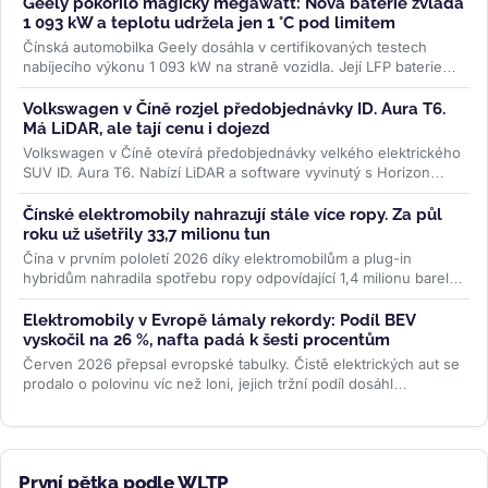
Geely pokořilo magický megawatt: Nová baterie zvládá
1 093 kW a teplotu udržela jen 1 °C pod limitem
Čínská automobilka Geely dosáhla v certifikovaných testech
nabíjecího výkonu 1 093 kW na straně vozidla. Její LFP baterie
Aegis Gold Brick...
>>
Volkswagen v Číně rozjel předobjednávky ID. Aura T6.
Má LiDAR, ale tají cenu i dojezd
Volkswagen v Číně otevírá předobjednávky velkého elektrického
SUV ID. Aura T6. Nabízí LiDAR a software vyvinutý s Horizon
Robotics, ale...
>>
Čínské elektromobily nahrazují stále více ropy. Za půl
roku už ušetřily 33,7 milionu tun
Čína v prvním pololetí 2026 díky elektromobilům a plug-in
hybridům nahradila spotřebu ropy odpovídající 1,4 milionu barelů
denně....
>>
Elektromobily v Evropě lámaly rekordy: Podíl BEV
vyskočil na 26 %, nafta padá k šesti procentům
Červen 2026 přepsal evropské tabulky. Čistě elektrických aut se
prodalo o polovinu víc než loni, jejich tržní podíl dosáhl
rekordních 26...
>>
První pětka podle WLTP