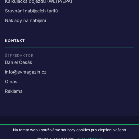
Kalkulačka dojezdu (WLTP/EPA)
Srovnání nabíjecích tarifů
Náklady na nabíjení
KONTAKT
ŠÉFREDAKTOR
Daniel Česák
info@evmagazin.cz
O nás
Reklama
© 2026 EV Magazin.
Podmínky a ochrana dat
.
Na tomto webu používáme soubory cookies pro zlepšení vašeho
Data:
CC BY-NC-SA 4.0
·
© OpenStreetMap