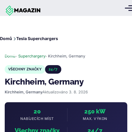
Přejít k hlavnímu obsahu
Me
Drobečková
Domů
Tesla Superchargers
navigace
Domů
Superchargery
Kirchheim, Germany
VŠECHNY ZNAČKY
24/7
Kirchheim, Germany
Kirchheim, Germany
Aktualizováno 3. 8. 2026
20
250 kW
NABÍJECÍCH MÍST
MAX. VÝKON
Všechny značky
24/7