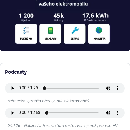
Podcasty
Německo vyrobilo přes 1,6 mil. elektromobilů
24.1.26 - Nabíjecí infrastruktura roste rychleji než prodeje EV