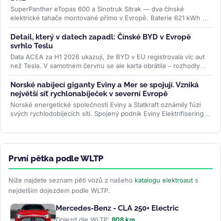
SuperPanther eTopas 600 a Sinotruk Sitrak — dva čínské
elektrické tahače montované přímo v Evropě. Baterie 621 kWh od
CATL, reálný...
>>
Detail, který v datech zapadl: Čínské BYD v Evropě
svrhlo Teslu
Data ACEA za H1 2026 ukazují, že BYD v EU registrovala víc aut
než Tesla. V samotném červnu se ale karta obrátila – rozhodly
ceny paliv i...
>>
Norské nabíjecí giganty Eviny a Mer se spojují. Vzniká
největší síť rychlonabíječek v severní Evropě
Norské energetické společnosti Eviny a Statkraft oznámily fúzi
svých rychlodobíjecích sítí. Spojený podnik Eviny Elektrifisering
bude mít...
>>
První pětka podle WLTP
Níže najdete seznam pěti vozů z našeho
katalogu elektroaut
s
nejdelším dojezdem podle WLTP.
Mercedes-Benz - CLA 250+ Electric
Dojezd dle WLTP:
808 km