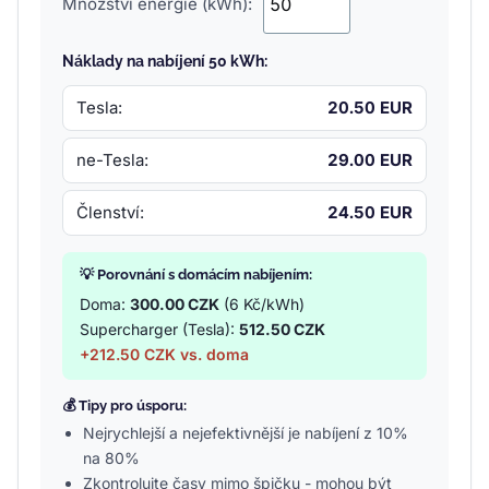
Množství energie (kWh):
Náklady na nabíjení 50 kWh:
Tesla:
20.50 EUR
ne-Tesla:
29.00 EUR
Členství:
24.50 EUR
💡 Porovnání s domácím nabíjením:
Doma:
300.00 CZK
(6 Kč/kWh)
Supercharger (Tesla):
512.50 CZK
+212.50 CZK vs. doma
💰 Tipy pro úsporu:
Nejrychlejší a nejefektivnější je nabíjení z 10%
na 80%
Zkontrolujte časy mimo špičku - mohou být