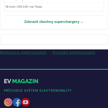
16 míst • 250 kW • ne-Tesla
Zobrazit všechny superchargery →
Registrace elektromobilů
·
Srovnání elektromobilů
EV
MAGAZIN
PRŮVODCE SVĚTEM ELEKTROMOBILITY