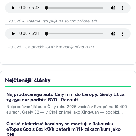
23.1.26 - Dreame vstupuje na automobilový trh
23.1.26 - Co přináší 1000 kW nabíjení od BYD
Nejčtenější články
Nejprodávanější auto Číny míří do Evropy: Geely E2 za
19 490 eur podbízí BYD i Renault
Nejprodávanější auto Číny roku 2025 začíná v Evropě na 19 490
eurech. Geely E2 — v Číně známé jako Xingyuan — podbízí
BYD...
>>
Čínské elektrické kamiony se montují v Rakousku:
eTopas 600 s 621 kWh baterií míří k zákazníkům jako
DHL