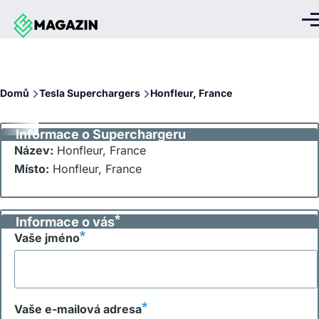
Přejít k hlavnímu obsahu
Me
Drobečková
Domů
Tesla Superchargers
Honfleur, France
navigace
Informace o Superchargeru
Název:
Honfleur, France
Místo:
Honfleur, France
Informace o vás
Vaše jméno
Vaše e-mailová adresa