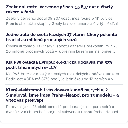
Zeekr dál roste: červenec přinesl 35 837 aut a čtvrtý
rekord v řadě
Zeekr v červenci dodal 35 837 vozů, meziročně o 111 % více.
Prémiová značka skupiny Geely tak zaznamenala čtvrtý měsíční
rekord po...
>>
Jedno auto do světa každých 17 vteřin: Chery pokořilo
hranici 20 milionů prodaných vozů
Čínská automobilka Chery v sobotu oznámila překonání milníku
20 milionů prodaných vozů – jubilejním kusem se stal právě
uváděný...
>>
Kia PV5 ovládla Evropu: elektrická dodávka má 37%
podíl trhu malých e-LCV
Kia PV5 bere evropský trh malých elektrických dodávek útokem.
Podle dat ACEA má 37% podíl, je jedničkou ve 12 zemích a v
Británii...
>>
Který elektromobil vás doveze k moři nejrychleji?
Simulovali jsme trasu Praha–Neapol pro 13 modelů – a
vítěz vás překvapí
Porovnali jsme 13 elektromobilů podle nabíjecích parametrů a
dvanáct z nich nechali projet simulovanou trasou Praha–Neapol v
ABRP. Odhalili...
>>