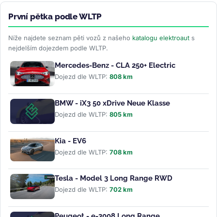
První pětka podle WLTP
Níže najdete seznam pěti vozů z našeho
katalogu elektroaut
s
nejdelším dojezdem podle WLTP.
Mercedes-Benz - CLA 250+ Electric
Dojezd dle WLTP:
808 km
BMW - iX3 50 xDrive Neue Klasse
Dojezd dle WLTP:
805 km
Kia - EV6
Dojezd dle WLTP:
708 km
Tesla - Model 3 Long Range RWD
Dojezd dle WLTP:
702 km
Peugeot - e-3008 Long Range