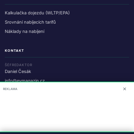
Kalkulačka dojezdu (WLTP/EPA)
Srovnání nabíjecích tarifů
Náklady na nabíjení
KONTAKT
ŠÉFREDAKTOR
Daniel Česák
info@evmagazin.cz
✕
REKLAMA
O nás
Reklama