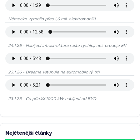
Německo vyrobilo přes 1,6 mil. elektromobilů
24.1.26 - Nabíjecí infrastruktura roste rychleji než prodeje EV
23.1.26 - Dreame vstupuje na automobilový trh
23.1.26 - Co přináší 1000 kW nabíjení od BYD
Nejčtenější články