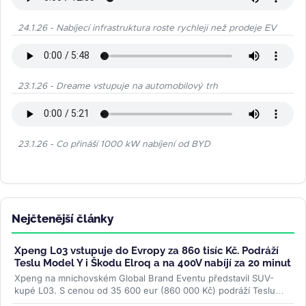
24.1.26 - Nabíjecí infrastruktura roste rychleji než prodeje EV
23.1.26 - Dreame vstupuje na automobilový trh
23.1.26 - Co přináší 1000 kW nabíjení od BYD
Nejčtenější články
Xpeng L03 vstupuje do Evropy za 860 tisíc Kč. Podráží
Teslu Model Y i Škodu Elroq a na 400V nabíjí za 20 minut
Xpeng na mnichovském Global Brand Eventu představil SUV-
kupé L03. S cenou od 35 600 eur (860 000 Kč) podráží Teslu
Model Y, Hyundai Ioniq 5 i...
>>