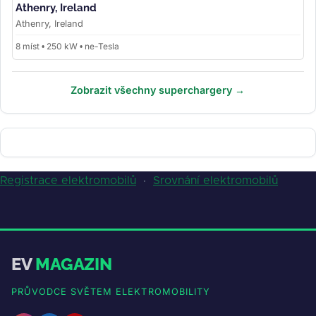
Athenry, Ireland
Athenry, Ireland
8 míst • 250 kW • ne-Tesla
Zobrazit všechny superchargery →
Registrace elektromobilů
·
Srovnání elektromobilů
EV
MAGAZIN
PRŮVODCE SVĚTEM ELEKTROMOBILITY