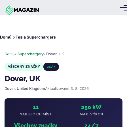
Přejít k hlavnímu obsahu
Me
Drobečková
Domů
Tesla Superchargers
navigace
Domů
Superchargery
Dover, UK
VŠECHNY ZNAČKY
24/7
Dover, UK
Dover, United Kingdom
Aktualizováno 3. 8. 2026
11
250 kW
NABÍJECÍCH MÍST
MAX. VÝKON
Všechny značky
24/7