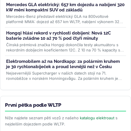
Mercedes GLA elektrický: 657 km dojezdu a nabíjení 320
kW mění kompaktní SUV od základů
Mercedes-Benz představil elektrický GLA na 800voltové
platformě MMA: dojezd až 657 km WLTP, nabíjení výkonem 320
kW a plnění na 80 % za 22...
>>
Hongqi hlásí rekord v rychlosti dobíjení: Nová 12C
baterie zvládne 10 až 70 % pod čtyři minuty
Čínská prémiová značka Hongqi dokončila testy akumuátoru s
rekordním dobíjecím koeficientem 12C. Z 10 na 70 % kapacity se
nabije za 3...
>>
Elektromobilem až na Nordkapp: za polárním kruhem
je 30 rychlonabíječek a proud levnější než v Česku
Nejsevernější Supercharger v našich datech stojí na 71.
rovnoběžce v norském Honningsvågu. Za polárním kruhem je
třicet stanic, všechny...
>>
První pětka podle WLTP
Níže najdete seznam pěti vozů z našeho
katalogu elektroaut
s
nejdelším dojezdem podle WLTP.