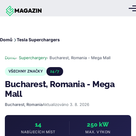
Přejít k hlavnímu obsahu
Me
Drobečková
Domů
Tesla Superchargers
navigace
Domů
Superchargery
Bucharest, Romania - Mega Mall
VŠECHNY ZNAČKY
24/7
Bucharest, Romania - Mega
Mall
Bucharest, Romania
Aktualizováno 3. 8. 2026
14
250 kW
NABÍJECÍCH MÍST
MAX. VÝKON