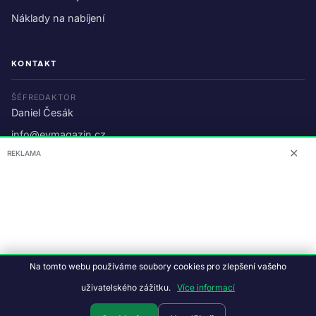
Náklady na nabíjení
KONTAKT
ŠÉFREDAKTOR
Daniel Česák
info@evmagazin.cz
✕
REKLAMA
O nás
Reklama
© 2026 EV Magazin.
Podmínky a ochrana dat
.
Na tomto webu používáme soubory cookies pro zlepšení vašeho
Data:
CC BY-NC-SA 4.0
·
© OpenStreetMap
uživatelského zážitku.
Více informací
Tvorba webu:
Studiografix