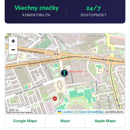
Všechny značky
24/7
KOMPATIBILITA
DOSTUPNOST
+
−
300 m
Leaflet
|
©
OpenStreetMap
contributors
Google Maps
Waze
Apple Maps