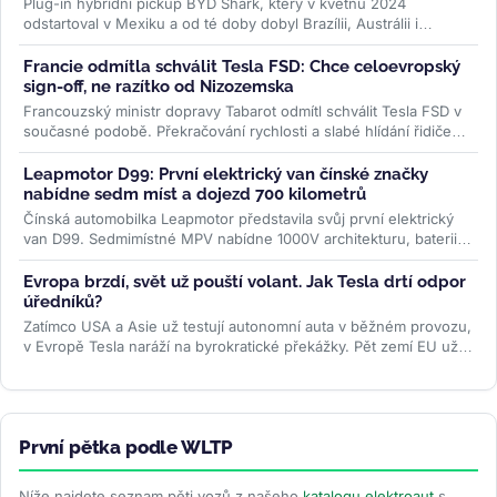
Plug-in hybridní pickup BYD Shark, který v květnu 2024
odstartoval v Mexiku a od té doby dobyl Brazílii, Austrálii i
Pákistán, se po dvou...
>>
Francie odmítla schválit Tesla FSD: Chce celoevropský
sign-off, ne razítko od Nizozemska
Francouzský ministr dopravy Tabarot odmítl schválit Tesla FSD v
současné podobě. Překračování rychlosti a slabé hlídání řidiče
ve...
>>
Leapmotor D99: První elektrický van čínské značky
nabídne sedm míst a dojezd 700 kilometrů
Čínská automobilka Leapmotor představila svůj první elektrický
van D99. Sedmimístné MPV nabídne 1000V architekturu, baterii
CATL o...
>>
Evropa brzdí, svět už pouští volant. Jak Tesla drtí odpor
úředníků?
Zatímco USA a Asie už testují autonomní auta v běžném provozu,
v Evropě Tesla naráží na byrokratické překážky. Pět zemí EU už
ale...
>>
První pětka podle WLTP
Níže najdete seznam pěti vozů z našeho
katalogu elektroaut
s