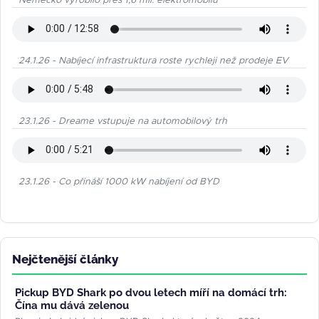
Německo vyrobilo přes 1,6 mil. elektromobilů
24.1.26 - Nabíjecí infrastruktura roste rychleji než prodeje EV
23.1.26 - Dreame vstupuje na automobilový trh
23.1.26 - Co přináší 1000 kW nabíjení od BYD
Nejčtenější články
Pickup BYD Shark po dvou letech míří na domácí trh:
Čína mu dává zelenou