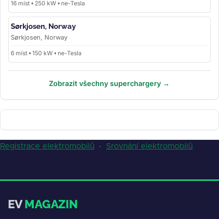
16 míst • 250 kW • ne-Tesla
Sørkjosen, Norway
Sørkjosen, Norway
6 míst • 150 kW • ne-Tesla
Zobrazit všechny superchargery →
Registrace elektromobilů
·
Srovnání elektromobilů
EV
MAGAZIN